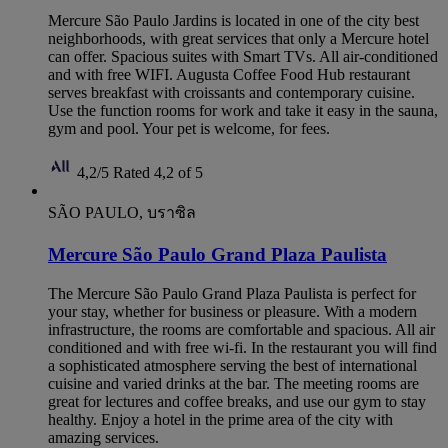
Mercure São Paulo Jardins is located in one of the city best
neighborhoods, with great services that only a Mercure hotel
can offer. Spacious suites with Smart TVs. All air-conditioned
and with free WIFI. Augusta Coffee Food Hub restaurant
serves breakfast with croissants and contemporary cuisine.
Use the function rooms for work and take it easy in the sauna,
gym and pool. Your pet is welcome, for fees.
4,2/5
Rated 4,2 of 5
SÃO PAULO, บราซิล
Mercure São Paulo Grand Plaza Paulista
The Mercure São Paulo Grand Plaza Paulista is perfect for
your stay, whether for business or pleasure. With a modern
infrastructure, the rooms are comfortable and spacious. All air
conditioned and with free wi-fi. In the restaurant you will find
a sophisticated atmosphere serving the best of international
cuisine and varied drinks at the bar. The meeting rooms are
great for lectures and coffee breaks, and use our gym to stay
healthy. Enjoy a hotel in the prime area of ​​the city with
amazing services.