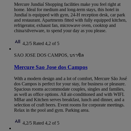
Mercure Jundiaí Shopping facilities make you feel right at
home. Ideal for medium and long-term stays, this hotel in
Jundiaí is equipped with gym, 24-H reception desk, car park
and restaurant. Apartments fitted with fully equipped kitchen,
refrigerator, exhaust fan, microwave oven, cooktop and
china/silverware, to spend your day as you please.
4,2/5
Rated 4,2 of 5
SAO JOSE DOS CAMPOS, บราซิล
Mercure Sao Jose dos Campos
With a modern design and a lot of comfort, Mercure São José
dos Campos is perfect for your stay, for business or pleasure.
Spacious rooms accommodate couples, singles and families,
as well as office options. All air-conditioned and with WIFI.
MBar and Kitchen serves breakfast, lunch and dinner, and a
selection of craft beers. Event rooms for corporate meetings.
Relax in the pool and gym. Parking area.
4,2/5
Rated 4,2 of 5