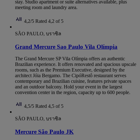
stay. Studio apartment or suite alternatives available, plus
meeting room and laundry area.
4,2/5
Rated 4,2 of 5
SÃO PAULO, บราซิล
Grand Mercure Sao Paulo Vila Olímpia
The Grand Mercure SP Vila Olímpia offers an authentic
Brazilian experience. It offers renovated and spacious upscale
rooms, such as the Premium Executive, designed by the
architect Jóia Bergamo. The CipóRestô restaurant serves
contemporary and Brazilian cuisine, features private spaces
and an outdoor balcony. Hold your event in the largest
convention center in the region, capacity up to 600 people.
4,5/5
Rated 4,5 of 5
SÃO PAULO, บราซิล
Mercure São Paulo JK