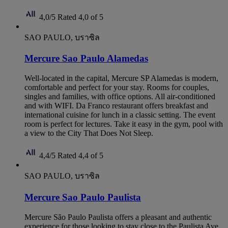
4,0/5
Rated 4,0 of 5
SAO PAULO, บราซิล
Mercure Sao Paulo Alamedas
Well-located in the capital, Mercure SP Alamedas is modern,
comfortable and perfect for your stay. Rooms for couples,
singles and families, with office options. All air-conditioned
and with WIFI. Da Franco restaurant offers breakfast and
international cuisine for lunch in a classic setting. The event
room is perfect for lectures. Take it easy in the gym, pool with
a view to the City That Does Not Sleep.
4,4/5
Rated 4,4 of 5
SAO PAULO, บราซิล
Mercure Sao Paulo Paulista
Mercure São Paulo Paulista offers a pleasant and authentic
experience for those looking to stay close to the Paulista Ave.