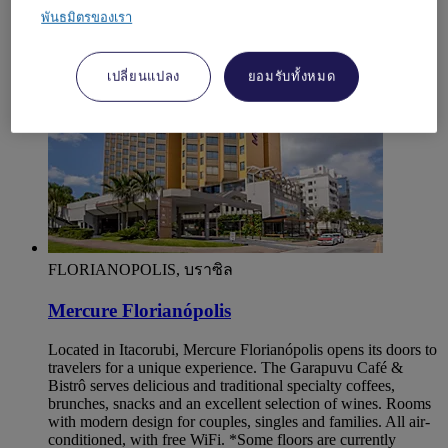
พันธมิตรของเรา
4,0/5
Rated 4,0 of 5
เปลี่ยนแปลง
ยอมรับทั้งหมด
FLORIANOPOLIS, บราซิล
Mercure Florianópolis
Located in Itacorubi, Mercure Florianópolis opens its doors to
travelers for a unique experience. The Garapuvu Café &
Bistrô serves delicious and traditional specialty coffees,
brunches, snacks and an excellent selection of wines. Rooms
with modern design for couples, singles and families. All air-
conditioned, with free WiFi. *Some floors are currently