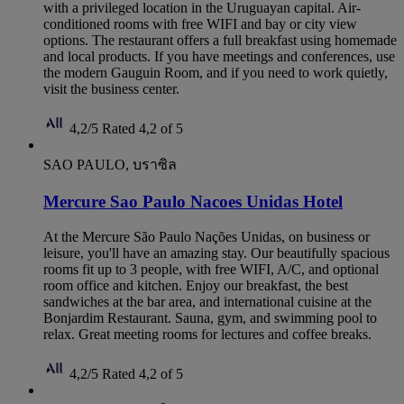
with a privileged location in the Uruguayan capital. Air-
conditioned rooms with free WIFI and bay or city view
options. The restaurant offers a full breakfast using homemade
and local products. If you have meetings and conferences, use
the modern Gauguin Room, and if you need to work quietly,
visit the business center.
4,2/5
Rated 4,2 of 5
SAO PAULO, บราซิล
Mercure Sao Paulo Nacoes Unidas Hotel
At the Mercure São Paulo Nações Unidas, on business or
leisure, you'll have an amazing stay. Our beautifully spacious
rooms fit up to 3 people, with free WIFI, A/C, and optional
room office and kitchen. Enjoy our breakfast, the best
sandwiches at the bar area, and international cuisine at the
Bonjardim Restaurant. Sauna, gym, and swimming pool to
relax. Great meeting rooms for lectures and coffee breaks.
4,2/5
Rated 4,2 of 5