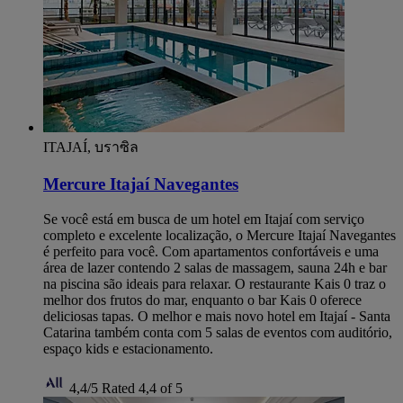
ITAJAÍ, บราซิล
Mercure Itajaí Navegantes
Se você está em busca de um hotel em Itajaí com serviço
completo e excelente localização, o Mercure Itajaí Navegantes
é perfeito para você. Com apartamentos confortáveis e uma
área de lazer contendo 2 salas de massagem, sauna 24h e bar
na piscina são ideais para relaxar. O restaurante Kais 0 traz o
melhor dos frutos do mar, enquanto o bar Kais 0 oferece
deliciosas tapas. O melhor e mais novo hotel em Itajaí - Santa
Catarina também conta com 5 salas de eventos com auditório,
espaço kids e estacionamento.
4,4/5
Rated 4,4 of 5