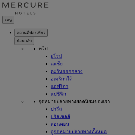
เมนู
สถานที่ท่องเที่ยว
ย้อนกลับ
ทวีป
ยุโรป
เอเชีย
ตะวันออกกลาง
อเมริกาใต้
แอฟริกา
แปซิฟิก
จุดหมายปลายทางยอดนิยมของเรา
ปารีส
บรัสเซลส์
ลอนดอน
ดูจุดหมายปลายทางทั้งหมด