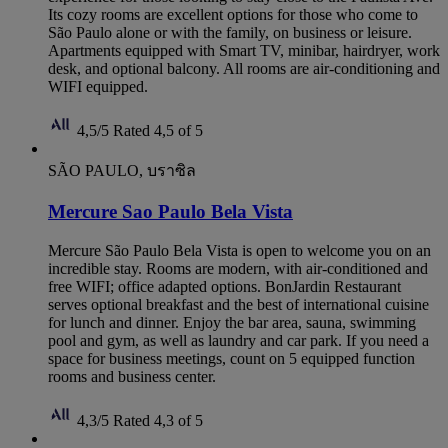
Its cozy rooms are excellent options for those who come to
São Paulo alone or with the family, on business or leisure.
Apartments equipped with Smart TV, minibar, hairdryer, work
desk, and optional balcony. All rooms are air-conditioning and
WIFI equipped.
4,5/5
Rated 4,5 of 5
SÃO PAULO, บราซิล
Mercure Sao Paulo Bela Vista
Mercure São Paulo Bela Vista is open to welcome you on an
incredible stay. Rooms are modern, with air-conditioned and
free WIFI; office adapted options. BonJardin Restaurant
serves optional breakfast and the best of international cuisine
for lunch and dinner. Enjoy the bar area, sauna, swimming
pool and gym, as well as laundry and car park. If you need a
space for business meetings, count on 5 equipped function
rooms and business center.
4,3/5
Rated 4,3 of 5