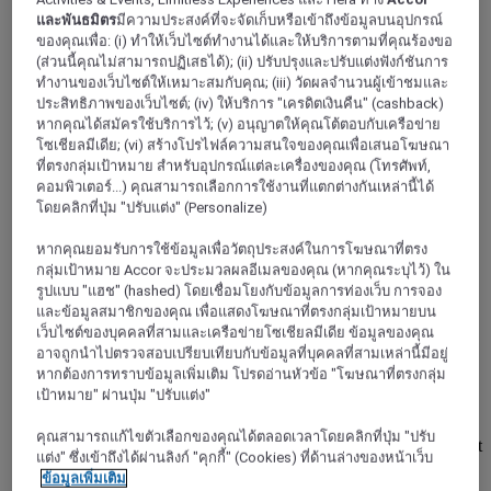
และพันธมิตร
มีความประสงค์ที่จะจัดเก็บหรือเข้าถึงข้อมูลบนอุปกรณ์
ของคุณเพื่อ: (i) ทำให้เว็บไซต์ทำงานได้และให้บริการตามที่คุณร้องขอ
(ส่วนนี้คุณไม่สามารถปฏิเสธได้); (ii) ปรับปรุงและปรับแต่งฟังก์ชันการ
ทำงานของเว็บไซต์ให้เหมาะสมกับคุณ; (iii) วัดผลจำนวนผู้เข้าชมและ
ประสิทธิภาพของเว็บไซต์; (iv) ให้บริการ "เครดิตเงินคืน" (cashback)
หากคุณได้สมัครใช้บริการไว้; (v) อนุญาตให้คุณโต้ตอบกับเครือข่าย
โซเชียลมีเดีย; (vi) สร้างโปรไฟล์ความสนใจของคุณเพื่อเสนอโฆษณา
ที่ตรงกลุ่มเป้าหมาย สำหรับอุปกรณ์แต่ละเครื่องของคุณ (โทรศัพท์,
คอมพิวเตอร์...) คุณสามารถเลือกการใช้งานที่แตกต่างกันเหล่านี้ได้
โดยคลิกที่ปุ่ม "ปรับแต่ง" (Personalize)
หากคุณยอมรับการใช้ข้อมูลเพื่อวัตถุประสงค์ในการโฆษณาที่ตรง
PORTO ALEGRE, บราซิล
กลุ่มเป้าหมาย Accor จะประมวลผลอีเมลของคุณ (หากคุณระบุไว้) ใน
รูปแบบ "แฮช" (hashed) โดยเชื่อมโยงกับข้อมูลการท่องเว็บ การจอง
Manhattan Porto Alegre by Mercure
และข้อมูลสมาชิกของคุณ เพื่อแสดงโฆษณาที่ตรงกลุ่มเป้าหมายบน
เว็บไซต์ของบุคคลที่สามและเครือข่ายโซเชียลมีเดีย ข้อมูลของคุณ
The extensive Manhattan Porto Alegre by Mercure is
อาจถูกนำไปตรวจสอบเปรียบเทียบกับข้อมูลที่บุคคลที่สามเหล่านี้มีอยู่
strategically located in Moinhos de Vento. The hotel has large
หากต้องการทราบข้อมูลเพิ่มเติม โปรดอ่านหัวข้อ "โฆษณาที่ตรงกลุ่ม
rooms equipped with mini kitchen - perfect for long stays and
เป้าหมาย" ผ่านปุ่ม "ปรับแต่ง"
family accommodation - free for one child up to 12. Includes
additional leisure area with heated swimming pool, gym, area
คุณสามารถแก้ไขตัวเลือกของคุณได้ตลอดเวลาโดยคลิกที่ปุ่ม "ปรับ
for social and corporate events, plus the Quintanilha restaurant
แต่ง" ซึ่งเข้าถึงได้ผ่านลิงก์ "คุกกี้" (Cookies) ที่ด้านล่างของหน้าเว็บ
specializing in comfort food.
ข้อมูลเพิ่มเติม