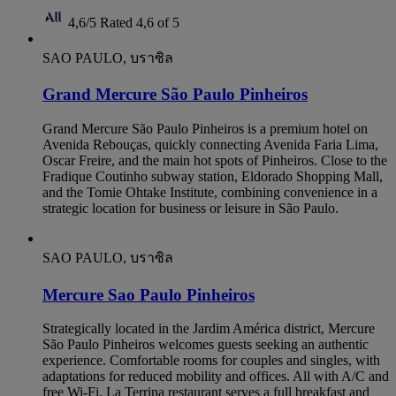
4,6/5
Rated 4,6 of 5
SAO PAULO, บราซิล
Grand Mercure São Paulo Pinheiros
Grand Mercure São Paulo Pinheiros is a premium hotel on
Avenida Rebouças, quickly connecting Avenida Faria Lima,
Oscar Freire, and the main hot spots of Pinheiros. Close to the
Fradique Coutinho subway station, Eldorado Shopping Mall,
and the Tomie Ohtake Institute, combining convenience in a
strategic location for business or leisure in São Paulo.
SAO PAULO, บราซิล
Mercure Sao Paulo Pinheiros
Strategically located in the Jardim América district, Mercure
São Paulo Pinheiros welcomes guests seeking an authentic
experience. Comfortable rooms for couples and singles, with
adaptations for reduced mobility and offices. All with A/C and
free Wi-Fi. La Terrina restaurant serves a full breakfast and