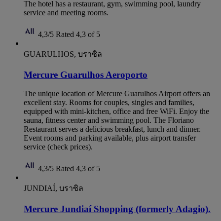
The hotel has a restaurant, gym, swimming pool, laundry
service and meeting rooms.
4,3/5
Rated 4,3 of 5
GUARULHOS, บราซิล
Mercure Guarulhos Aeroporto
The unique location of Mercure Guarulhos Airport offers an
excellent stay. Rooms for couples, singles and families,
equipped with mini-kitchen, office and free WiFi. Enjoy the
sauna, fitness center and swimming pool. The Floriano
Restaurant serves a delicious breakfast, lunch and dinner.
Event rooms and parking available, plus airport transfer
service (check prices).
4,3/5
Rated 4,3 of 5
JUNDIAÍ, บราซิล
Mercure Jundiaí Shopping (formerly Adagio).