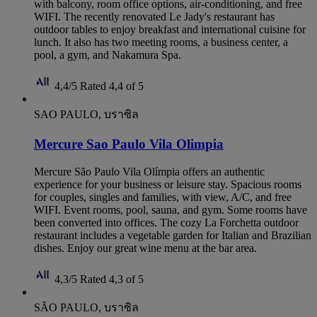
with balcony, room office options, air-conditioning, and free
WIFI. The recently renovated Le Jady's restaurant has
outdoor tables to enjoy breakfast and international cuisine for
lunch. It also has two meeting rooms, a business center, a
pool, a gym, and Nakamura Spa.
4,4/5
Rated 4,4 of 5
SAO PAULO, บราซิล
Mercure Sao Paulo Vila Olimpia
Mercure São Paulo Vila Olímpia offers an authentic
experience for your business or leisure stay. Spacious rooms
for couples, singles and families, with view, A/C, and free
WIFI. Event rooms, pool, sauna, and gym. Some rooms have
been converted into offices. The cozy La Forchetta outdoor
restaurant includes a vegetable garden for Italian and Brazilian
dishes. Enjoy our great wine menu at the bar area.
4,3/5
Rated 4,3 of 5
SÃO PAULO, บราซิล