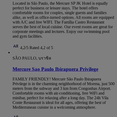
Located in São Paulo, the Mercure SP JK Hotel is equally
perfect for business or leisure stays. The hotel offers
comfortable rooms for couples, single guests and families
alike, as well as office-turned options. All rooms are equipped
with A/C and free WIFI. The Família Castro Restaurant
serves the best of local cuisine. Our event rooms are great for
corporate meetings and lectures. Enjoy our swimming pool
and gym facilities.
4,2/5
Rated 4,2 of 5
SÃO PAULO, บราซิล
Mercure Sao Paulo Ibirapuera Privilege
FAMILY FRIENDLY! Mercure São Paulo Ibirapuera
Privilege is in the charming neighborhood of Moema, just 500
meters from the subway and 3 km from Congonhas Airport.
Comfortable rooms with air-conditioning, free WiFi and
minibar, perfect for relaxing after a long day. The 24h Vila
Conte Restaurant is ideal for all ages, offering the best of
Mediterranean cuisine in a welcoming atmosphere.