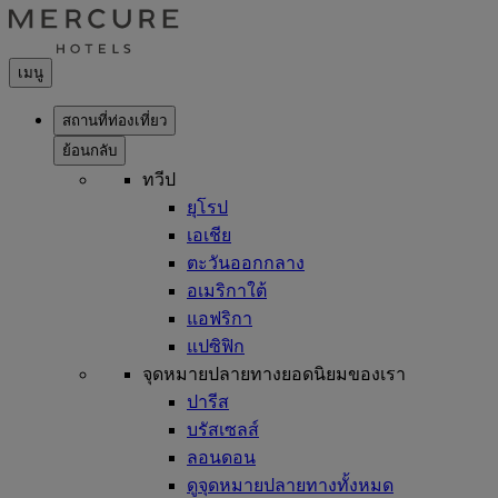
เมนู
สถานที่ท่องเที่ยว
ย้อนกลับ
ทวีป
ยุโรป
เอเชีย
ตะวันออกกลาง
อเมริกาใต้
แอฟริกา
แปซิฟิก
จุดหมายปลายทางยอดนิยมของเรา
ปารีส
บรัสเซลส์
ลอนดอน
ดูจุดหมายปลายทางทั้งหมด