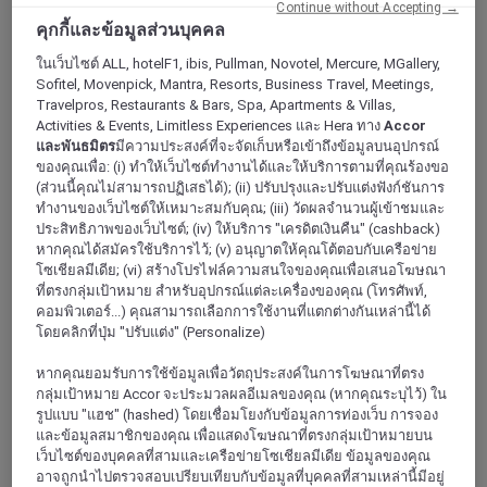
Continue without Accepting →
คุกกี้และข้อมูลส่วนบุคคล
ในเว็บไซต์ ALL, hotelF1, ibis, Pullman, Novotel, Mercure, MGallery,
Sofitel, Movenpick, Mantra, Resorts, Business Travel, Meetings,
Travelpros, Restaurants & Bars, Spa, Apartments & Villas,
Activities & Events, Limitless Experiences และ Hera ทาง
Accor
และพันธมิตร
มีความประสงค์ที่จะจัดเก็บหรือเข้าถึงข้อมูลบนอุปกรณ์
ของคุณเพื่อ: (i) ทำให้เว็บไซต์ทำงานได้และให้บริการตามที่คุณร้องขอ
(ส่วนนี้คุณไม่สามารถปฏิเสธได้); (ii) ปรับปรุงและปรับแต่งฟังก์ชันการ
ทำงานของเว็บไซต์ให้เหมาะสมกับคุณ; (iii) วัดผลจำนวนผู้เข้าชมและ
โนวาอิกัวซู
ประสิทธิภาพของเว็บไซต์; (iv) ให้บริการ "เครดิตเงินคืน" (cashback)
หากคุณได้สมัครใช้บริการไว้; (v) อนุญาตให้คุณโต้ตอบกับเครือข่าย
โซเชียลมีเดีย; (vi) สร้างโปรไฟล์ความสนใจของคุณเพื่อเสนอโฆษณา
ที่ตรงกลุ่มเป้าหมาย สำหรับอุปกรณ์แต่ละเครื่องของคุณ (โทรศัพท์,
คอมพิวเตอร์...) คุณสามารถเลือกการใช้งานที่แตกต่างกันเหล่านี้ได้
โดยคลิกที่ปุ่ม "ปรับแต่ง" (Personalize)
หากคุณยอมรับการใช้ข้อมูลเพื่อวัตถุประสงค์ในการโฆษณาที่ตรง
กลุ่มเป้าหมาย Accor จะประมวลผลอีเมลของคุณ (หากคุณระบุไว้) ใน
รูปแบบ "แฮช" (hashed) โดยเชื่อมโยงกับข้อมูลการท่องเว็บ การจอง
และข้อมูลสมาชิกของคุณ เพื่อแสดงโฆษณาที่ตรงกลุ่มเป้าหมายบน
เว็บไซต์ของบุคคลที่สามและเครือข่ายโซเชียลมีเดีย ข้อมูลของคุณ
โคปาคาบานา
อาจถูกนำไปตรวจสอบเปรียบเทียบกับข้อมูลที่บุคคลที่สามเหล่านี้มีอยู่