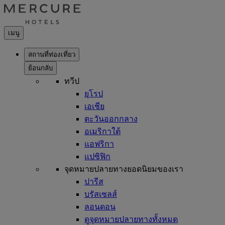
เมนู
สถานที่ท่องเที่ยว
ย้อนกลับ
ทวีป
ยุโรป
เอเชีย
ตะวันออกกลาง
อเมริกาใต้
แอฟริกา
แปซิฟิก
จุดหมายปลายทางยอดนิยมของเรา
ปารีส
บรัสเซลส์
ลอนดอน
ดูจุดหมายปลายทางทั้งหมด