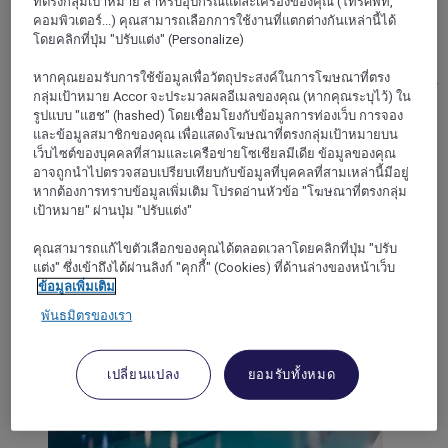
ที่ตรงกลุ่มเป้าหมาย สำหรับอุปกรณ์แต่ละเครื่องของคุณ (โทรศัพท์,
คอมพิวเตอร์...) คุณสามารถเลือกการใช้งานที่แตกต่างกันเหล่านี้ได้
Mercure Fortaleza Meireles
โดยคลิกที่ปุ่ม "ปรับแต่ง" (Personalize)
With a privileged location, Mercure Fortaleza Meireles is
หากคุณยอมรับการใช้ข้อมูลเพื่อวัตถุประสงค์ในการโฆษณาที่ตรง
perfect for your stay, whether for business or leisure. Recently
กลุ่มเป้าหมาย Accor จะประมวลผลอีเมลของคุณ (หากคุณระบุไว้) ใน
renovated, the rooms are comfortable and accommodate
รูปแบบ "แฮช" (hashed) โดยเชื่อมโยงกับข้อมูลการท่องเว็บ การจอง
couples, singles and families. With office options, all are air-
และข้อมูลสมาชิกของคุณ เพื่อแสดงโฆษณาที่ตรงกลุ่มเป้าหมายบน
conditioned and have free Wi-Fi. The restaurant serves a full
เว็บไซต์ของบุคคลที่สามและเครือข่ายโซเชียลมีเดีย ข้อมูลของคุณ
breakfast to start your day. Use the fully equipped event
อาจถูกนำไปตรวจสอบเปรียบเทียบกับข้อมูลที่บุคคลที่สามเหล่านี้มีอยู่
rooms for lectures and workshops and the business center for
หากต้องการทราบข้อมูลเพิ่มเติม โปรดอ่านหัวข้อ "โฆษณาที่ตรงกลุ่ม
quick work. And you can also take care of your health in our
เป้าหมาย" ผ่านปุ่ม "ปรับแต่ง"
gym.
คุณสามารถแก้ไขตัวเลือกของคุณได้ตลอดเวลาโดยคลิกที่ปุ่ม "ปรับ
3,7/5
Rated 3,7 of 5
แต่ง" ซึ่งเข้าถึงได้ผ่านลิงก์ "คุกกี้" (Cookies) ที่ด้านล่างของหน้าเว็บ
ข้อมูลเพิ่มเติม
พันธมิตรของเรา
เปลี่ยนแปลง
ยอมรับทั้งหมด