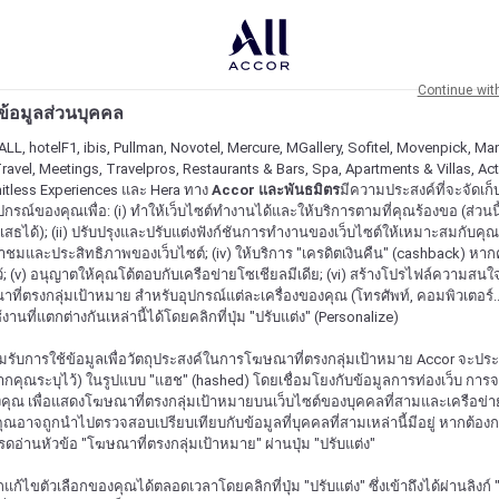
Continue wit
ะข้อมูลส่วนบุคคล
ALL, hotelF1, ibis, Pullman, Novotel, Mercure, MGallery, Sofitel, Movenpick, Man
ravel, Meetings, Travelpros, Restaurants & Bars, Spa, Apartments & Villas, Acti
mitless Experiences และ Hera ทาง
Accor และพันธมิตร
มีความประสงค์ที่จะจัดเก็บ
ปกรณ์ของคุณเพื่อ: (i) ทำให้เว็บไซต์ทำงานได้และให้บริการตามที่คุณร้องขอ (ส่วนนี
สธได้); (ii) ปรับปรุงและปรับแต่งฟังก์ชันการทำงานของเว็บไซต์ให้เหมาะสมกับคุณ; (
้าชมและประสิทธิภาพของเว็บไซต์; (iv) ให้บริการ "เครดิตเงินคืน" (cashback) หา
ว้; (v) อนุญาตให้คุณโต้ตอบกับเครือข่ายโซเชียลมีเดีย; (vi) สร้างโปรไฟล์ความสนใ
ี่ตรงกลุ่มเป้าหมาย สำหรับอุปกรณ์แต่ละเครื่องของคุณ (โทรศัพท์, คอมพิวเตอร์.
งานที่แตกต่างกันเหล่านี้ได้โดยคลิกที่ปุ่ม "ปรับแต่ง" (Personalize)
รับการใช้ข้อมูลเพื่อวัตถุประสงค์ในการโฆษณาที่ตรงกลุ่มเป้าหมาย Accor จะปร
กคุณระบุไว้) ในรูปแบบ "แฮช" (hashed) โดยเชื่อมโยงกับข้อมูลการท่องเว็บ การ
ุณ เพื่อแสดงโฆษณาที่ตรงกลุ่มเป้าหมายบนเว็บไซต์ของบุคคลที่สามและเครือข่าย
ุณอาจถูกนำไปตรวจสอบเปรียบเทียบกับข้อมูลที่บุคคลที่สามเหล่านี้มีอยู่ หากต้อ
ปรดอ่านหัวข้อ "โฆษณาที่ตรงกลุ่มเป้าหมาย" ผ่านปุ่ม "ปรับแต่ง"
้ไขตัวเลือกของคุณได้ตลอดเวลาโดยคลิกที่ปุ่ม "ปรับแต่ง" ซึ่งเข้าถึงได้ผ่านลิงก์ "ค