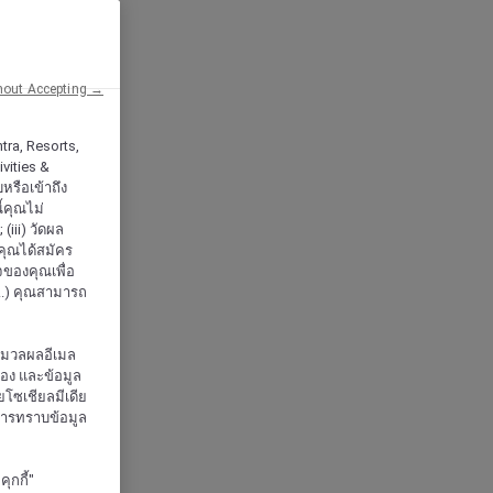
hout Accepting →
tra, Resorts,
vities &
หรือเข้าถึง
้คุณไม่
iii) วัดผล
กคุณได้สมัคร
จของคุณเพื่อ
..) คุณสามารถ
ะมวลผลอีเมล
จอง และข้อมูล
โซเชียลมีเดีย
งการทราบข้อมูล
ุกกี้"