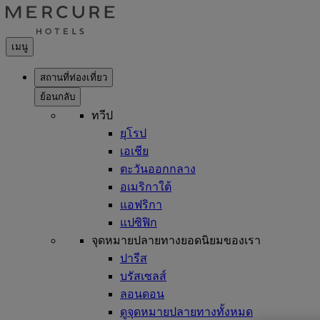
เมนู
สถานที่ท่องเที่ยว
ย้อนกลับ
ทวีป
ยุโรป
เอเชีย
ตะวันออกกลาง
อเมริกาใต้
แอฟริกา
แปซิฟิก
จุดหมายปลายทางยอดนิยมของเรา
ปารีส
บรัสเซลส์
ลอนดอน
ดูจุดหมายปลายทางทั้งหมด