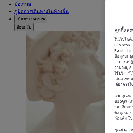
ข้อเสนอ
คู่มือการเดินทางในท้องถิ่น
เกี่ยวกับ Mercure
ย้อนกลับ
คุกกี้แล
ในเว็บไซต์ 
Business T
Events, Li
ข้อมูลบนอุ
สามารถปฏิเ
จำนวนผู้เข
ใช้บริการไ
เสนอโฆษณาท
เลือกการใช้
หากคุณยอม
ของคุณ (หา
สมาชิกของค
ข้อมูลของค
เพิ่มเติม โ
คุณสามารถแก