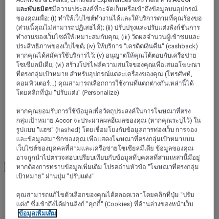
Castres
และพันธมิตร
มีความประสงค์ที่จะจัดเก็บหรือเข้าถึงข้อมูลบนอุปกรณ์
ของคุณเพื่อ: (i) ทำให้เว็บไซต์ทำงานได้และให้บริการตามที่คุณร้องขอ
(ส่วนนี้คุณไม่สามารถปฏิเสธได้); (ii) ปรับปรุงและปรับแต่งฟังก์ชันการ
Saix
ทำงานของเว็บไซต์ให้เหมาะสมกับคุณ; (iii) วัดผลจำนวนผู้เข้าชมและ
ประสิทธิภาพของเว็บไซต์; (iv) ให้บริการ "เครดิตเงินคืน" (cashback)
หากคุณได้สมัครใช้บริการไว้; (v) อนุญาตให้คุณโต้ตอบกับเครือข่าย
โซเชียลมีเดีย; (vi) สร้างโปรไฟล์ความสนใจของคุณเพื่อเสนอโฆษณา
ที่ตรงกลุ่มเป้าหมาย สำหรับอุปกรณ์แต่ละเครื่องของคุณ (โทรศัพท์,
คอมพิวเตอร์...) คุณสามารถเลือกการใช้งานที่แตกต่างกันเหล่านี้ได้
โดยคลิกที่ปุ่ม "ปรับแต่ง" (Personalize)
หากคุณยอมรับการใช้ข้อมูลเพื่อวัตถุประสงค์ในการโฆษณาที่ตรง
กลุ่มเป้าหมาย Accor จะประมวลผลอีเมลของคุณ (หากคุณระบุไว้) ใน
รูปแบบ "แฮช" (hashed) โดยเชื่อมโยงกับข้อมูลการท่องเว็บ การจอง
และข้อมูลสมาชิกของคุณ เพื่อแสดงโฆษณาที่ตรงกลุ่มเป้าหมายบน
อัลบี
เว็บไซต์ของบุคคลที่สามและเครือข่ายโซเชียลมีเดีย ข้อมูลของคุณ
อาจถูกนำไปตรวจสอบเปรียบเทียบกับข้อมูลที่บุคคลที่สามเหล่านี้มีอยู่
Load More
See more items
หากต้องการทราบข้อมูลเพิ่มเติม โปรดอ่านหัวข้อ "โฆษณาที่ตรงกลุ่ม
เป้าหมาย" ผ่านปุ่ม "ปรับแต่ง"
คุณสามารถแก้ไขตัวเลือกของคุณได้ตลอดเวลาโดยคลิกที่ปุ่ม "ปรับ
แต่ง" ซึ่งเข้าถึงได้ผ่านลิงก์ "คุกกี้" (Cookies) ที่ด้านล่างของหน้าเว็บ
ข้อมูลเพิ่มเติม