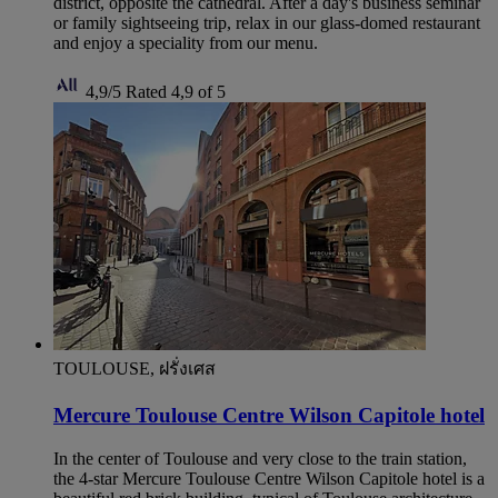
district, opposite the cathedral. After a day's business seminar
or family sightseeing trip, relax in our glass-domed restaurant
and enjoy a speciality from our menu.
4,9/5
Rated 4,9 of 5
TOULOUSE, ฝรั่งเศส
Mercure Toulouse Centre Wilson Capitole hotel
In the center of Toulouse and very close to the train station,
the 4-star Mercure Toulouse Centre Wilson Capitole hotel is a