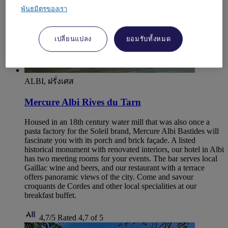
พันธมิตรของเรา
เปลี่ยนแปลง
ยอมรับทั้งหมด
ALBI, ฝรั่งเศส
Mercure Albi Rives du Tarn
Housed in an 18th century water mill that was also once a
pasta factory for the Soleil brand, Mercure Albi Bastides will
fascinate you with its porch and brick façade. A listed
historical monument with renovated interiors, our hotel in Albi
has two meeting rooms for your events. The bar serves local
Gaillac wine and beers, and our restaurant with a terrace
offers panoramic views of the city. Come and savour
croquants de Cordes and other local specialities at our
breakfast buffet.
4,7/5
Rated 4,7 of 5