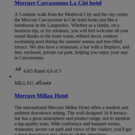
Mercure Carcassonne La Cité hotel
A 5-minute walk from the Medieval City and the city center,
the Mercure Carcassonne la Cite hotel looks just like a
farmhouse in the Languedoc. Whether as a family, on a
business trip, or for seminars, you will feel welcome all year
round thanks to the hotel warm, refined decor, outdoor
swimming pool during the summer season and tree-filled
terrace. We also have a restaurant, a bar with a fireplace, and
free, enclosed, private car park, helping you enjoy your stay
in Carcassonne.
4,6/5
Rated 4,6 of 5
MILLAU, ฝรั่งเศส
Mercure Millau Hotel
The international Mercure Millau Hotel offers a modern and
ambient downtown setting. The well-designed 16 ft terrace-
bar has a great atmosphere and product range, not to mention
a top-quality team. With conference and banquet rooms,
restaurant, secure car park and views of the viaduct, you'll get
a great downtown stay close to all the attractions.