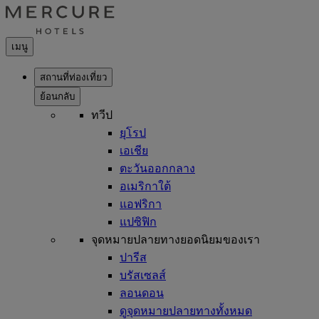
เมนู
สถานที่ท่องเที่ยว
ย้อนกลับ
ทวีป
ยุโรป
เอเชีย
ตะวันออกกลาง
อเมริกาใต้
แอฟริกา
แปซิฟิก
จุดหมายปลายทางยอดนิยมของเรา
ปารีส
บรัสเซลส์
ลอนดอน
ดูจุดหมายปลายทางทั้งหมด