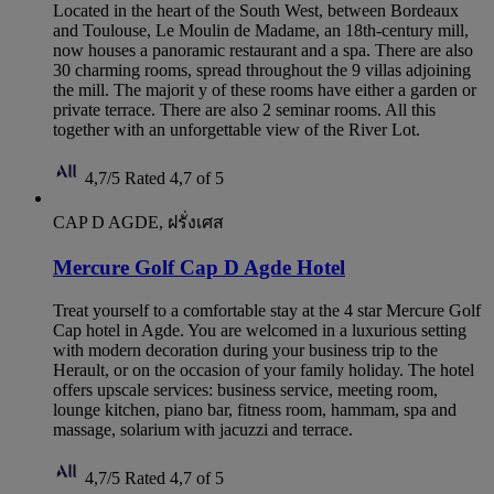
Located in the heart of the South West, between Bordeaux
and Toulouse, Le Moulin de Madame, an 18th-century mill,
now houses a panoramic restaurant and a spa. There are also
30 charming rooms, spread throughout the 9 villas adjoining
the mill. The majorit y of these rooms have either a garden or
private terrace. There are also 2 seminar rooms. All this
together with an unforgettable view of the River Lot.
4,7/5
Rated 4,7 of 5
CAP D AGDE, ฝรั่งเศส
Mercure Golf Cap D Agde Hotel
Treat yourself to a comfortable stay at the 4 star Mercure Golf
Cap hotel in Agde. You are welcomed in a luxurious setting
with modern decoration during your business trip to the
Herault, or on the occasion of your family holiday. The hotel
offers upscale services: business service, meeting room,
lounge kitchen, piano bar, fitness room, hammam, spa and
massage, solarium with jacuzzi and terrace.
4,7/5
Rated 4,7 of 5