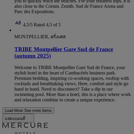
you to quickly reach the beaches. For your business trips, it is
also close to the Corum, Zenith, Sud de France Arena and
Parc des Expositions.
4,5/5
Rated 4,5 of 5
MONTPELLIER, ฝรั่งเศส
TRIBE Montpellier Gare Sud de France
(autumn 2025)
Welcome to TRIBE Montpellier Gare Sud de France, your
stylish hotel in the heart of Cambacérès business park.
Premium bedding, inspiring co-working spaces, rooftop with
cocktails and breathtaking views. Here, comfort and style go
hand in hand. Need to disconnect? Take a dip in our
swimming pool. More than a hotel, this is a place where work
and relaxation combine to create a unique experience.
Load More
See more items
แสดงแผนที่