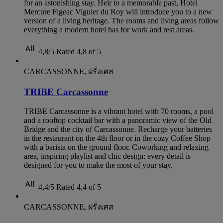
for an astonishing stay. Heir to a memorable past, Hotel
Mercure Figeac Viguier du Roy will introduce you to a new
version of a living heritage. The rooms and living areas follow
everything a modern hotel has for work and rest areas.
4,8/5
Rated 4,8 of 5
CARCASSONNE, ฝรั่งเศส
TRIBE Carcassonne
TRIBE Carcassonne is a vibrant hotel with 70 rooms, a pool
and a rooftop cocktail bar with a panoramic view of the Old
Bridge and the city of Carcassonne. Recharge your batteries
in the restaurant on the 4th floor or in the cozy Coffee Shop
with a barista on the ground floor. Coworking and relaxing
area, inspiring playlist and chic design: every detail is
designed for you to make the most of your stay.
4,4/5
Rated 4,4 of 5
CARCASSONNE, ฝรั่งเศส