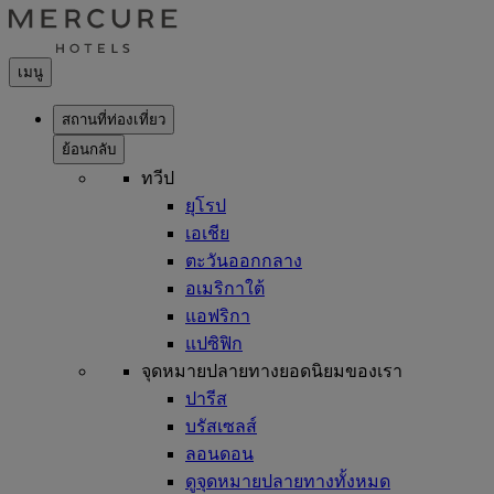
เมนู
สถานที่ท่องเที่ยว
ย้อนกลับ
ทวีป
ยุโรป
เอเชีย
ตะวันออกกลาง
อเมริกาใต้
แอฟริกา
แปซิฟิก
จุดหมายปลายทางยอดนิยมของเรา
ปารีส
บรัสเซลส์
ลอนดอน
ดูจุดหมายปลายทางทั้งหมด