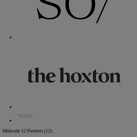
Midscale
12 Partners
(12)