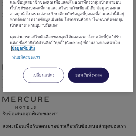
และข้อมูลสมาชิกของคุณ เพื่อแสดงโฆษณาที่ตรงกลุ่มเป้าหมายบน
Prepare your stay with ease and in complete confidence when
เว็บไซต์ของบุคคลที่สามและเครือข่ายโซเชียลมีเดีย ข้อมูลของคุณ
booking your next holiday, seminar or meeting room, and discover
อาจถูกนำไปตรวจสอบเปรียบเทียบกับข้อมูลที่บุคคลที่สามเหล่านี้มีอยู่
Mercure hotels.
หากต้องการทราบข้อมูลเพิ่มเติม โปรดอ่านหัวข้อ "โฆษณาที่ตรงกลุ่ม
เป้าหมาย" ผ่านปุ่ม "ปรับแต่ง"
คุณสามารถแก้ไขตัวเลือกของคุณได้ตลอดเวลาโดยคลิกที่ปุ่ม "ปรับ
แต่ง" ซึ่งเข้าถึงได้ผ่านลิงก์ "คุกกี้" (Cookies) ที่ด้านล่างของหน้าเว็บ
ข้อมูลเพิ่มเติม
พันธมิตรของเรา
Load More
See more items
เปลี่ยนแปลง
ยอมรับทั้งหมด
Prepare your stay with ease and in complete confidence when
booking your next holiday, seminar or meeting room, and discover
Mercure hotels.
รับข้อเสนอสุดพิเศษของเรา
ลงทะเบียนเพื่อรับจดหมายข่าวเกี่ยวกับข้อเสนอล่าสุดของเรา