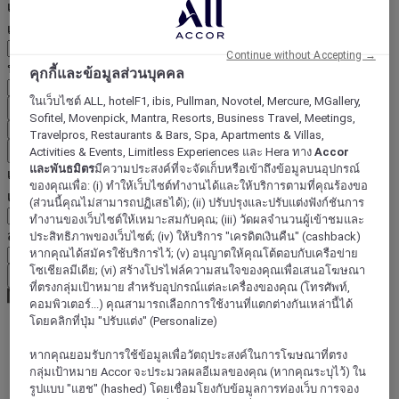
เลือกประเทศและภาษาด้านล่าง
เขตภูมิศาสตร์
Continue without Accepting →
ประเทศ/ภูมิภาค-ภาษา
คุกกี้และข้อมูลส่วนบุคคล
ในเว็บไซต์ ALL, hotelF1, ibis, Pullman, Novotel, Mercure, MGallery,
ยืนยันประเทศและภาษา
Sofitel, Movenpick, Mantra, Resorts, Business Travel, Meetings,
EUR
(€)
Travelpros, Restaurants & Bars, Spa, Apartments & Villas,
ย้อนกลับ
Activities & Events, Limitless Experiences และ Hera ทาง
Accor
และพันธมิตร
มีความประสงค์ที่จะจัดเก็บหรือเข้าถึงข้อมูลบนอุปกรณ์
เลือกสกุลเงินด้านล่าง
ของคุณเพื่อ: (i) ทำให้เว็บไซต์ทำงานได้และให้บริการตามที่คุณร้องขอ
เขตภูมิศาสตร์
(ส่วนนี้คุณไม่สามารถปฏิเสธได้); (ii) ปรับปรุงและปรับแต่งฟังก์ชันการ
ทำงานของเว็บไซต์ให้เหมาะสมกับคุณ; (iii) วัดผลจำนวนผู้เข้าชมและ
สกุลเงิน
ประสิทธิภาพของเว็บไซต์; (iv) ให้บริการ "เครดิตเงินคืน" (cashback)
หากคุณได้สมัครใช้บริการไว้; (v) อนุญาตให้คุณโต้ตอบกับเครือข่าย
โซเชียลมีเดีย; (vi) สร้างโปรไฟล์ความสนใจของคุณเพื่อเสนอโฆษณา
ยืนยันสกุลเงิน
ที่ตรงกลุ่มเป้าหมาย สำหรับอุปกรณ์แต่ละเครื่องของคุณ (โทรศัพท์,
คอมพิวเตอร์...) คุณสามารถเลือกการใช้งานที่แตกต่างกันเหล่านี้ได้
โดยคลิกที่ปุ่ม "ปรับแต่ง" (Personalize)
World
หากคุณยอมรับการใช้ข้อมูลเพื่อวัตถุประสงค์ในการโฆษณาที่ตรง
Africa
กลุ่มเป้าหมาย Accor จะประมวลผลอีเมลของคุณ (หากคุณระบุไว้) ใน
Reunion
รูปแบบ "แฮช" (hashed) โดยเชื่อมโยงกับข้อมูลการท่องเว็บ การจอง