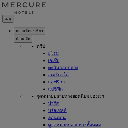
เมนู
สถานที่ท่องเที่ยว
ย้อนกลับ
ทวีป
ยุโรป
เอเชีย
ตะวันออกกลาง
อเมริกาใต้
แอฟริกา
แปซิฟิก
จุดหมายปลายทางยอดนิยมของเรา
ปารีส
บรัสเซลส์
ลอนดอน
ดูจุดหมายปลายทางทั้งหมด