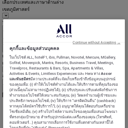
เลือกประเทศและภาษาด้านล่าง
เขตภูมิศาสตร์
ประเทศ/ภูมิภาค-ภาษา
ยืนยันประเทศและภาษา
EUR
(€)
Continue without Accepting →
คุกกี้และข้อมูลส่วนบุคคล
ย้อนกลับ
เลือกสกุลเงินด้านล่าง
ในเว็บไซต์ ALL, hotelF1, ibis, Pullman, Novotel, Mercure, MGallery,
เขตภูมิศาสตร์
Sofitel, Movenpick, Mantra, Resorts, Business Travel, Meetings,
Travelpros, Restaurants & Bars, Spa, Apartments & Villas,
Activities & Events, Limitless Experiences และ Hera ทาง
Accor
สกุลเงิน
และพันธมิตร
มีความประสงค์ที่จะจัดเก็บหรือเข้าถึงข้อมูลบนอุปกรณ์
ของคุณเพื่อ: (i) ทำให้เว็บไซต์ทำงานได้และให้บริการตามที่คุณร้องขอ
ยืนยันสกุลเงิน
(ส่วนนี้คุณไม่สามารถปฏิเสธได้); (ii) ปรับปรุงและปรับแต่งฟังก์ชันการ
ทำงานของเว็บไซต์ให้เหมาะสมกับคุณ; (iii) วัดผลจำนวนผู้เข้าชมและ
ประสิทธิภาพของเว็บไซต์; (iv) ให้บริการ "เครดิตเงินคืน" (cashback)
หากคุณได้สมัครใช้บริการไว้; (v) อนุญาตให้คุณโต้ตอบกับเครือข่าย
World
โซเชียลมีเดีย; (vi) สร้างโปรไฟล์ความสนใจของคุณเพื่อเสนอโฆษณา
Europe
ที่ตรงกลุ่มเป้าหมาย สำหรับอุปกรณ์แต่ละเครื่องของคุณ (โทรศัพท์,
Hungary
คอมพิวเตอร์...) คุณสามารถเลือกการใช้งานที่แตกต่างกันเหล่านี้ได้
โดยคลิกที่ปุ่ม "ปรับแต่ง" (Personalize)