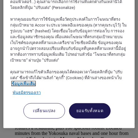
คอมพิวเตอร์...) คุณสามารถเลือกการใช้งานที่แตกต่างกันเหล่านี้ได้
โดยคลิกที่ปุ่ม "ปรับแต่ง" (Personalize)
หากคุณยอมรับการใช้ข้อมูลเพื่อวัตถุประสงค์ในการโฆษณาที่ตรง
กลุ่มเป้าหมาย Accor จะประมวลผลอีเมลของคุณ (หากคุณระบุไว้) ใน
รูปแบบ "แฮช" (hashed) โดยเชื่อมโยงกับข้อมูลการท่องเว็บ การจอง
และข้อมูลสมาชิกของคุณ เพื่อแสดงโฆษณาที่ตรงกลุ่มเป้าหมายบน
เว็บไซต์ของบุคคลที่สามและเครือข่ายโซเชียลมีเดีย ข้อมูลของคุณ
อาจถูกนำไปตรวจสอบเปรียบเทียบกับข้อมูลที่บุคคลที่สามเหล่านี้มีอยู่
หากต้องการทราบข้อมูลเพิ่มเติม โปรดอ่านหัวข้อ "โฆษณาที่ตรงกลุ่ม
เป้าหมาย" ผ่านปุ่ม "ปรับแต่ง"
คุณสามารถแก้ไขตัวเลือกของคุณได้ตลอดเวลาโดยคลิกที่ปุ่ม "ปรับ
แต่ง" ซึ่งเข้าถึงได้ผ่านลิงก์ "คุกกี้" (Cookies) ที่ด้านล่างของหน้าเว็บ
YOKOSUKA, ญี่ปุ่น
ข้อมูลเพิ่มเติม
พันธมิตรของเรา
Mercure Yokosuka
Part of the striking Bay Square Complex, which includes the
เปลี่ยนแปลง
ยอมรับทั้งหมด
Yokosuka Arts Theatre, Mercure Yokosuka is a prominent
feature in the city skyline. With the largest ballroom in the
area and abundant facilities, the hotel is ideal for meetings and
features a restaurant, plus 160 spacious rooms. Located
minutes from the Yokosuka naval bases and one hour from