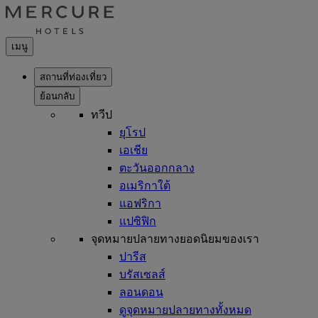
เมนู
สถานที่ท่องเที่ยว
ย้อนกลับ
ทวีป
ยุโรป
เอเชีย
ตะวันออกกลาง
อเมริกาใต้
แอฟริกา
แปซิฟิก
จุดหมายปลายทางยอดนิยมของเรา
ปารีส
บรัสเซลส์
ลอนดอน
ดูจุดหมายปลายทางทั้งหมด