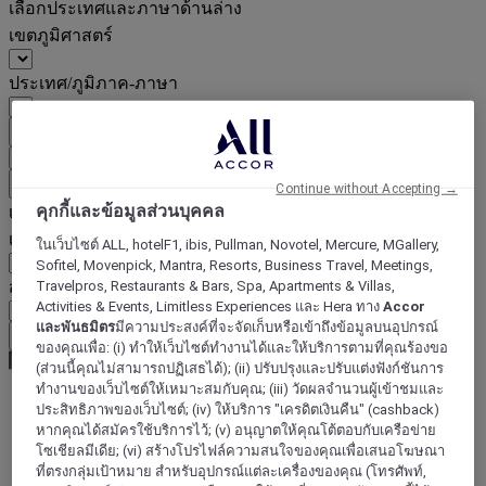
เลือกประเทศและภาษาด้านล่าง
เขตภูมิศาสตร์
ประเทศ/ภูมิภาค-ภาษา
ยืนยันประเทศและภาษา
EUR
(€)
ย้อนกลับ
Continue without Accepting →
คุกกี้และข้อมูลส่วนบุคคล
เลือกสกุลเงินด้านล่าง
เขตภูมิศาสตร์
ในเว็บไซต์ ALL, hotelF1, ibis, Pullman, Novotel, Mercure, MGallery,
Sofitel, Movenpick, Mantra, Resorts, Business Travel, Meetings,
Travelpros, Restaurants & Bars, Spa, Apartments & Villas,
สกุลเงิน
Activities & Events, Limitless Experiences และ Hera ทาง
Accor
และพันธมิตร
มีความประสงค์ที่จะจัดเก็บหรือเข้าถึงข้อมูลบนอุปกรณ์
ยืนยันสกุลเงิน
ของคุณเพื่อ: (i) ทำให้เว็บไซต์ทำงานได้และให้บริการตามที่คุณร้องขอ
(ส่วนนี้คุณไม่สามารถปฏิเสธได้); (ii) ปรับปรุงและปรับแต่งฟังก์ชันการ
ทำงานของเว็บไซต์ให้เหมาะสมกับคุณ; (iii) วัดผลจำนวนผู้เข้าชมและ
ประสิทธิภาพของเว็บไซต์; (iv) ให้บริการ "เครดิตเงินคืน" (cashback)
World
หากคุณได้สมัครใช้บริการไว้; (v) อนุญาตให้คุณโต้ตอบกับเครือข่าย
Asia
โซเชียลมีเดีย; (vi) สร้างโปรไฟล์ความสนใจของคุณเพื่อเสนอโฆษณา
Japan
ที่ตรงกลุ่มเป้าหมาย สำหรับอุปกรณ์แต่ละเครื่องของคุณ (โทรศัพท์,
Yokosuka