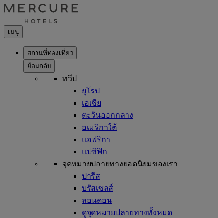
เมนู
สถานที่ท่องเที่ยว
ย้อนกลับ
ทวีป
ยุโรป
เอเชีย
ตะวันออกกลาง
อเมริกาใต้
แอฟริกา
แปซิฟิก
จุดหมายปลายทางยอดนิยมของเรา
ปารีส
บรัสเซลส์
ลอนดอน
ดูจุดหมายปลายทางทั้งหมด