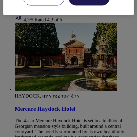
or jacuzzi, or unwind in the fully equipped gym. For business
or leisure, Mercure St Helens is a perfect hotel choice.
4,3/5
Rated 4,3 of 5
HAYDOCK, สหราชอาณาจักร
Mercure Haydock Hotel
The 4-star Mercure Haydock Hotel is set in a traditional
Georgian mansion-style building, built around a central
courtyard. The hotel is surrounded by its own beautifully