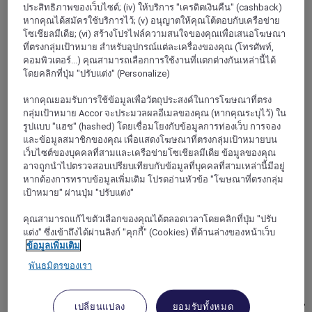
ประสิทธิภาพของเว็บไซต์; (iv) ให้บริการ "เครดิตเงินคืน" (cashback)
หากคุณได้สมัครใช้บริการไว้; (v) อนุญาตให้คุณโต้ตอบกับเครือข่าย
โซเชียลมีเดีย; (vi) สร้างโปรไฟล์ความสนใจของคุณเพื่อเสนอโฆษณา
ที่ตรงกลุ่มเป้าหมาย สำหรับอุปกรณ์แต่ละเครื่องของคุณ (โทรศัพท์,
คอมพิวเตอร์...) คุณสามารถเลือกการใช้งานที่แตกต่างกันเหล่านี้ได้
โดยคลิกที่ปุ่ม "ปรับแต่ง" (Personalize)
หากคุณยอมรับการใช้ข้อมูลเพื่อวัตถุประสงค์ในการโฆษณาที่ตรง
กลุ่มเป้าหมาย Accor จะประมวลผลอีเมลของคุณ (หากคุณระบุไว้) ใน
รูปแบบ "แฮช" (hashed) โดยเชื่อมโยงกับข้อมูลการท่องเว็บ การจอง
และข้อมูลสมาชิกของคุณ เพื่อแสดงโฆษณาที่ตรงกลุ่มเป้าหมายบน
เว็บไซต์ของบุคคลที่สามและเครือข่ายโซเชียลมีเดีย ข้อมูลของคุณ
อาจถูกนำไปตรวจสอบเปรียบเทียบกับข้อมูลที่บุคคลที่สามเหล่านี้มีอยู่
หากต้องการทราบข้อมูลเพิ่มเติม โปรดอ่านหัวข้อ "โฆษณาที่ตรงกลุ่ม
ST HELENS, สหราชอาณาจักร
เป้าหมาย" ผ่านปุ่ม "ปรับแต่ง"
Mercure St Helens
คุณสามารถแก้ไขตัวเลือกของคุณได้ตลอดเวลาโดยคลิกที่ปุ่ม "ปรับ
แต่ง" ซึ่งเข้าถึงได้ผ่านลิงก์ "คุกกี้" (Cookies) ที่ด้านล่างของหน้าเว็บ
Mercure St Helens is conveniently situated in the heart of the
ข้อมูลเพิ่มเติม
town. The hotel is close to major transport links and boasts
onsite parking, so getting to Manchester and Liverpool is
พันธมิตรของเรา
easy. As well as a 24-hour front desk, onsite restaurant, and
bar with BT Sports channels, Mercure St Helens features a
range of leisure facilities. Sink into the swimming pool, sauna,
เปลี่ยนแปลง
ยอมรับทั้งหมด