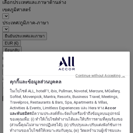
เลือกประเทศและภาษาด้านล่าง
เขตภูมิศาสตร์
ประเทศ/ภูมิภาค-ภาษา
ยืนยันประเทศและภาษา
EUR
(€)
ย้อนกลับ
เลือกสกุลเงินด้านล่าง
เขตภูมิศาสตร์
Continue without Accepting →
สกุลเงิน
คุกกี้และข้อมูลส่วนบุคคล
ในเว็บไซต์ ALL, hotelF1, ibis, Pullman, Novotel, Mercure, MGallery,
ยืนยันสกุลเงิน
Sofitel, Movenpick, Mantra, Resorts, Business Travel, Meetings,
Travelpros, Restaurants & Bars, Spa, Apartments & Villas,
Activities & Events, Limitless Experiences และ Hera ทาง
Accor
และพันธมิตร
มีความประสงค์ที่จะจัดเก็บหรือเข้าถึงข้อมูลบนอุปกรณ์
World
ของคุณเพื่อ: (i) ทำให้เว็บไซต์ทำงานได้และให้บริการตามที่คุณร้องขอ
Europe
(ส่วนนี้คุณไม่สามารถปฏิเสธได้); (ii) ปรับปรุงและปรับแต่งฟังก์ชันการ
United Kingdom
ทำงานของเว็บไซต์ให้เหมาะสมกับคุณ; (iii) วัดผลจำนวนผู้เข้าชมและ
St Helens