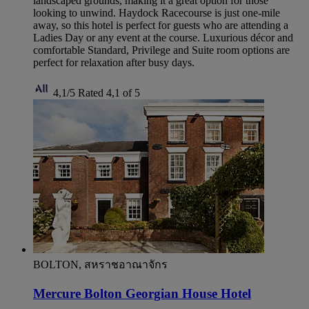
landscaped grounds, making it a great option for those
looking to unwind. Haydock Racecourse is just one-mile
away, so this hotel is perfect for guests who are attending a
Ladies Day or any event at the course. Luxurious décor and
comfortable Standard, Privilege and Suite room options are
perfect for relaxation after busy days.
4,1/5
Rated 4,1 of 5
BOLTON, สหราชอาณาจักร
Mercure Bolton Georgian House Hotel