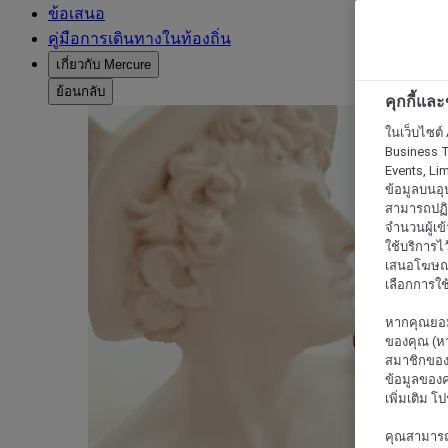
ข้อเสนอ
คู่มือการเดินทางในท้องถิ่น
เกี่ยวกับ Mercure
ย้อนกลับ
คุกกี้แล
ในเว็บไซต์ 
Business T
Events, Li
ข้อมูลบนอุ
สามารถปฏิเ
จำนวนผู้เข
ใช้บริการไ
เสนอโฆษณาท
เลือกการใช้
หากคุณยอม
ของคุณ (หา
สมาชิกของค
ข้อมูลของค
เพิ่มเติม โ
คุณสามารถแก