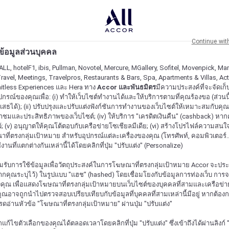
Continue wit
ะข้อมูลส่วนบุคคล
ALL, hotelF1, ibis, Pullman, Novotel, Mercure, MGallery, Sofitel, Movenpick, Man
ravel, Meetings, Travelpros, Restaurants & Bars, Spa, Apartments & Villas, Acti
mitless Experiences และ Hera ทาง
Accor และพันธมิตร
มีความประสงค์ที่จะจัดเก็บ
ปกรณ์ของคุณเพื่อ: (i) ทำให้เว็บไซต์ทำงานได้และให้บริการตามที่คุณร้องขอ (ส่วนนี
สธได้); (ii) ปรับปรุงและปรับแต่งฟังก์ชันการทำงานของเว็บไซต์ให้เหมาะสมกับคุณ; (
้าชมและประสิทธิภาพของเว็บไซต์; (iv) ให้บริการ "เครดิตเงินคืน" (cashback) หา
ว้; (v) อนุญาตให้คุณโต้ตอบกับเครือข่ายโซเชียลมีเดีย; (vi) สร้างโปรไฟล์ความสนใ
ี่ตรงกลุ่มเป้าหมาย สำหรับอุปกรณ์แต่ละเครื่องของคุณ (โทรศัพท์, คอมพิวเตอร์.
งานที่แตกต่างกันเหล่านี้ได้โดยคลิกที่ปุ่ม "ปรับแต่ง" (Personalize)
รับการใช้ข้อมูลเพื่อวัตถุประสงค์ในการโฆษณาที่ตรงกลุ่มเป้าหมาย Accor จะปร
กคุณระบุไว้) ในรูปแบบ "แฮช" (hashed) โดยเชื่อมโยงกับข้อมูลการท่องเว็บ การ
ุณ เพื่อแสดงโฆษณาที่ตรงกลุ่มเป้าหมายบนเว็บไซต์ของบุคคลที่สามและเครือข่าย
ุณอาจถูกนำไปตรวจสอบเปรียบเทียบกับข้อมูลที่บุคคลที่สามเหล่านี้มีอยู่ หากต้อ
ปรดอ่านหัวข้อ "โฆษณาที่ตรงกลุ่มเป้าหมาย" ผ่านปุ่ม "ปรับแต่ง"
้ไขตัวเลือกของคุณได้ตลอดเวลาโดยคลิกที่ปุ่ม "ปรับแต่ง" ซึ่งเข้าถึงได้ผ่านลิงก์ "ค