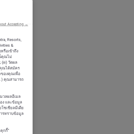
hout Accepting →
tra, Resorts,
vities &
หรือเข้าถึง
้คุณไม่
iii) วัดผล
กคุณได้สมัคร
จของคุณเพื่อ
..) คุณสามารถ
ะมวลผลอีเมล
จอง และข้อมูล
โซเชียลมีเดีย
งการทราบข้อมูล
ุกกี้"