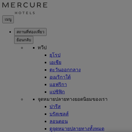
เมนู
สถานที่ท่องเที่ยว
ย้อนกลับ
ทวีป
ยุโรป
เอเชีย
ตะวันออกกลาง
อเมริกาใต้
แอฟริกา
แปซิฟิก
จุดหมายปลายทางยอดนิยมของเรา
ปารีส
บรัสเซลส์
ลอนดอน
ดูจุดหมายปลายทางทั้งหมด