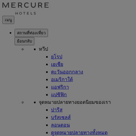
เมนู
สถานที่ท่องเที่ยว
ย้อนกลับ
ทวีป
ยุโรป
เอเชีย
ตะวันออกกลาง
อเมริกาใต้
แอฟริกา
แปซิฟิก
จุดหมายปลายทางยอดนิยมของเรา
ปารีส
บรัสเซลส์
ลอนดอน
ดูจุดหมายปลายทางทั้งหมด