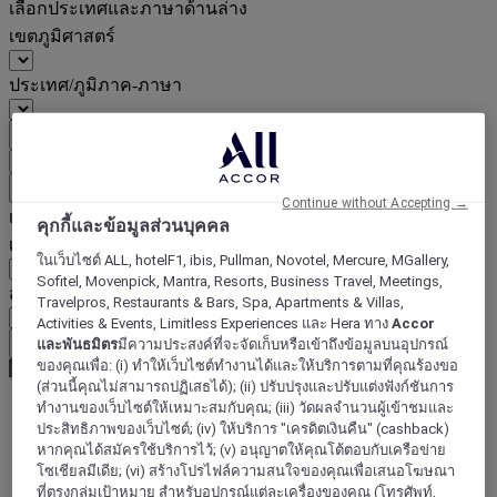
เลือกประเทศและภาษาด้านล่าง
เขตภูมิศาสตร์
ประเทศ/ภูมิภาค-ภาษา
ยืนยันประเทศและภาษา
EUR
(€)
ย้อนกลับ
Continue without Accepting →
เลือกสกุลเงินด้านล่าง
คุกกี้และข้อมูลส่วนบุคคล
เขตภูมิศาสตร์
ในเว็บไซต์ ALL, hotelF1, ibis, Pullman, Novotel, Mercure, MGallery,
Sofitel, Movenpick, Mantra, Resorts, Business Travel, Meetings,
สกุลเงิน
Travelpros, Restaurants & Bars, Spa, Apartments & Villas,
Activities & Events, Limitless Experiences และ Hera ทาง
Accor
ยืนยันสกุลเงิน
และพันธมิตร
มีความประสงค์ที่จะจัดเก็บหรือเข้าถึงข้อมูลบนอุปกรณ์
ของคุณเพื่อ: (i) ทำให้เว็บไซต์ทำงานได้และให้บริการตามที่คุณร้องขอ
(ส่วนนี้คุณไม่สามารถปฏิเสธได้); (ii) ปรับปรุงและปรับแต่งฟังก์ชันการ
ทำงานของเว็บไซต์ให้เหมาะสมกับคุณ; (iii) วัดผลจำนวนผู้เข้าชมและ
ประสิทธิภาพของเว็บไซต์; (iv) ให้บริการ "เครดิตเงินคืน" (cashback)
World
หากคุณได้สมัครใช้บริการไว้; (v) อนุญาตให้คุณโต้ตอบกับเครือข่าย
Europe
โซเชียลมีเดีย; (vi) สร้างโปรไฟล์ความสนใจของคุณเพื่อเสนอโฆษณา
France
ที่ตรงกลุ่มเป้าหมาย สำหรับอุปกรณ์แต่ละเครื่องของคุณ (โทรศัพท์,
Upper-Normandy