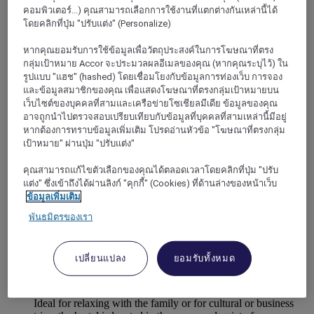
คอมพิวเตอร์...) คุณสามารถเลือกการใช้งานที่แตกต่างกันเหล่านี้ได้
SEINE-MARITIME
Petit Quevilly
โดยคลิกที่ปุ่ม "ปรับแต่ง" (Personalize)
หากคุณยอมรับการใช้ข้อมูลเพื่อวัตถุประสงค์ในการโฆษณาที่ตรง
กลุ่มเป้าหมาย Accor จะประมวลผลอีเมลของคุณ (หากคุณระบุไว้) ใน
รูปแบบ "แฮช" (hashed) โดยเชื่อมโยงกับข้อมูลการท่องเว็บ การจอง
และข้อมูลสมาชิกของคุณ เพื่อแสดงโฆษณาที่ตรงกลุ่มเป้าหมายบน
เว็บไซต์ของบุคคลที่สามและเครือข่ายโซเชียลมีเดีย ข้อมูลของคุณ
อาจถูกนำไปตรวจสอบเปรียบเทียบกับข้อมูลที่บุคคลที่สามเหล่านี้มีอยู่
หากต้องการทราบข้อมูลเพิ่มเติม โปรดอ่านหัวข้อ "โฆษณาที่ตรงกลุ่ม
เป้าหมาย" ผ่านปุ่ม "ปรับแต่ง"
คุณสามารถแก้ไขตัวเลือกของคุณได้ตลอดเวลาโดยคลิกที่ปุ่ม "ปรับ
แต่ง" ซึ่งเข้าถึงได้ผ่านลิงก์ "คุกกี้" (Cookies) ที่ด้านล่างของหน้าเว็บ
ข้อมูลเพิ่มเติม
ROUEN, ฝรั่งเศส
พันธมิตรของเรา
Hotel Mercure Rouen Centre Cathedrale
เปลี่ยนแปลง
ยอมรับทั้งหมด
Located in the center of Rouen near the train station, the fully
renovated 4-star Mercure Rouen Centre Cathédrale hotel
welcomes you to the heart of Normandy and the Seine Valley.
Ideal for relaxing with the family or for cultural or business