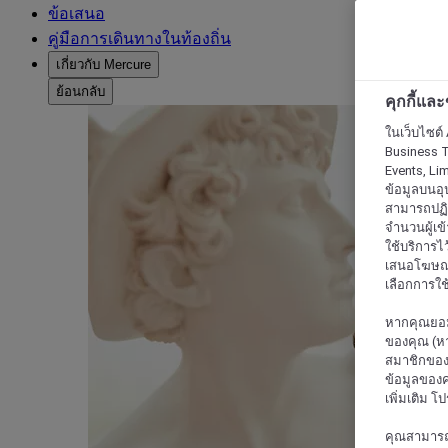
ข้อเสนอ
คู่มือการเดินทางในท้องถิ่น
เกี่ยวกับ Mercure
ย้อนกลับ
คุกกี้แล
ในเว็บไซต์ 
Business T
Events, Li
ข้อมูลบนอุ
สามารถปฏิเ
จำนวนผู้เข
ใช้บริการไ
เสนอโฆษณาท
เลือกการใช้
หากคุณยอม
ของคุณ (หา
สมาชิกของค
ข้อมูลของค
เพิ่มเติม โ
คุณสามารถแก