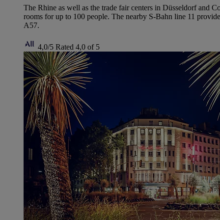
The Rhine as well as the trade fair centers in Düsseldorf and 
rooms for up to 100 people. The nearby S-Bahn line 11 provides
A57.
4,0/5
Rated 4,0 of 5