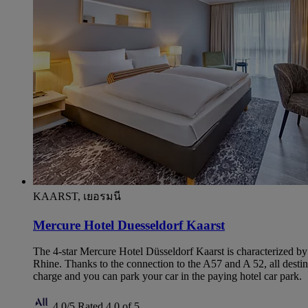
KAARST, เยอรมนี
Mercure Hotel Duesseldorf Kaarst
The 4-star Mercure Hotel Düsseldorf Kaarst is characterized by it
Rhine. Thanks to the connection to the A57 and A 52, all destin
charge and you can park your car in the paying hotel car park.
4,0/5
Rated 4,0 of 5