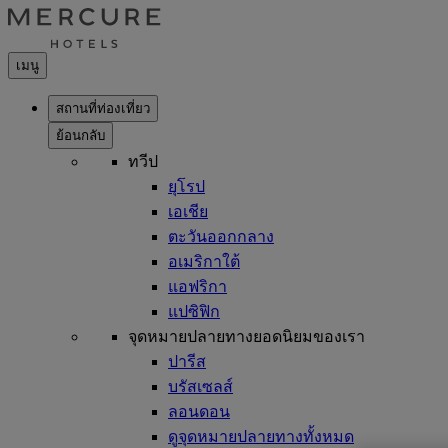
เมนู
สถานที่ท่องเที่ยว
ย้อนกลับ
ทวีป
ยุโรป
เอเชีย
ตะวันออกกลาง
อเมริกาใต้
แอฟริกา
แปซิฟิก
จุดหมายปลายทางยอดนิยมของเรา
ปารีส
บรัสเซลส์
ลอนดอน
ดูจุดหมายปลายทางทั้งหมด