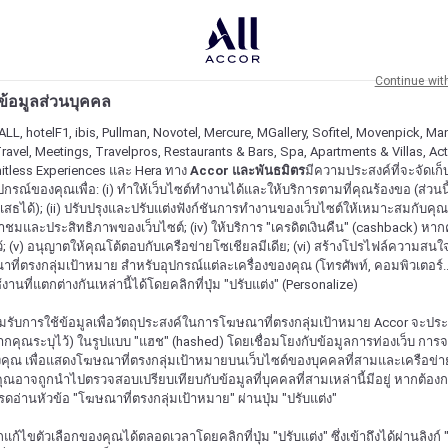
Continue wit
ะข้อมูลส่วนบุคคล
ALL, hotelF1, ibis, Pullman, Novotel, Mercure, MGallery, Sofitel, Movenpick, Man
ravel, Meetings, Travelpros, Restaurants & Bars, Spa, Apartments & Villas, Acti
mitless Experiences และ Hera ทาง
Accor และพันธมิตร
มีความประสงค์ที่จะจัดเก็บ
ปกรณ์ของคุณเพื่อ: (i) ทำให้เว็บไซต์ทำงานได้และให้บริการตามที่คุณร้องขอ (ส่วนนี
สธได้); (ii) ปรับปรุงและปรับแต่งฟังก์ชันการทำงานของเว็บไซต์ให้เหมาะสมกับคุณ; (
้าชมและประสิทธิภาพของเว็บไซต์; (iv) ให้บริการ "เครดิตเงินคืน" (cashback) หา
ว้; (v) อนุญาตให้คุณโต้ตอบกับเครือข่ายโซเชียลมีเดีย; (vi) สร้างโปรไฟล์ความสนใ
ี่ตรงกลุ่มเป้าหมาย สำหรับอุปกรณ์แต่ละเครื่องของคุณ (โทรศัพท์, คอมพิวเตอร์.
งานที่แตกต่างกันเหล่านี้ได้โดยคลิกที่ปุ่ม "ปรับแต่ง" (Personalize)
รับการใช้ข้อมูลเพื่อวัตถุประสงค์ในการโฆษณาที่ตรงกลุ่มเป้าหมาย Accor จะปร
กคุณระบุไว้) ในรูปแบบ "แฮช" (hashed) โดยเชื่อมโยงกับข้อมูลการท่องเว็บ การ
ุณ เพื่อแสดงโฆษณาที่ตรงกลุ่มเป้าหมายบนเว็บไซต์ของบุคคลที่สามและเครือข่าย
ุณอาจถูกนำไปตรวจสอบเปรียบเทียบกับข้อมูลที่บุคคลที่สามเหล่านี้มีอยู่ หากต้อ
ปรดอ่านหัวข้อ "โฆษณาที่ตรงกลุ่มเป้าหมาย" ผ่านปุ่ม "ปรับแต่ง"
้ไขตัวเลือกของคุณได้ตลอดเวลาโดยคลิกที่ปุ่ม "ปรับแต่ง" ซึ่งเข้าถึงได้ผ่านลิงก์ "ค