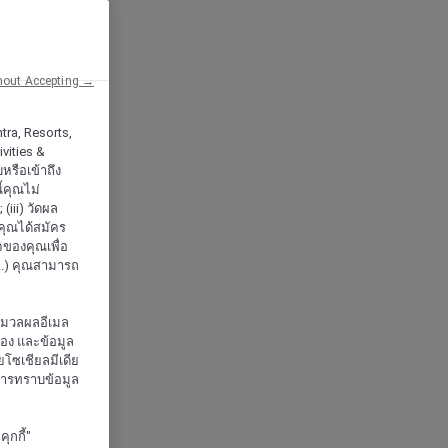
hout Accepting →
tra, Resorts,
vities &
หรือเข้าถึง
้คุณไม่
iii) วัดผล
กคุณได้สมัคร
จของคุณเพื่อ
..) คุณสามารถ
ะมวลผลอีเมล
จอง และข้อมูล
โซเชียลมีเดีย
งการทราบข้อมูล
ุกกี้"