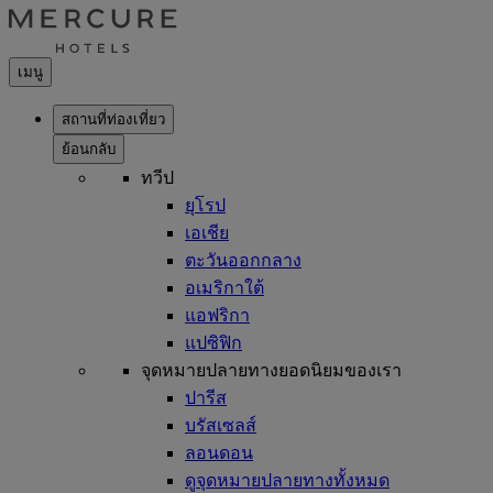
เมนู
สถานที่ท่องเที่ยว
ย้อนกลับ
ทวีป
ยุโรป
เอเชีย
ตะวันออกกลาง
อเมริกาใต้
แอฟริกา
แปซิฟิก
จุดหมายปลายทางยอดนิยมของเรา
ปารีส
บรัสเซลส์
ลอนดอน
ดูจุดหมายปลายทางทั้งหมด