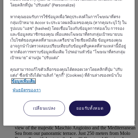
Naples
โดยคลิกที่ปุ่ม "ปรับแต่ง" (Personalize)
หากคุณยอมรับการใช้ข้อมูลเพื่อวัตถุประสงค์ในการโฆษณาที่ตรง
กลุ่มเป้าหมาย Accor จะประมวลผลอีเมลของคุณ (หากคุณระบุไว้) ใน
รูปแบบ "แฮช" (hashed) โดยเชื่อมโยงกับข้อมูลการท่องเว็บ การจอง
และข้อมูลสมาชิกของคุณ เพื่อแสดงโฆษณาที่ตรงกลุ่มเป้าหมายบน
เว็บไซต์ของบุคคลที่สามและเครือข่ายโซเชียลมีเดีย ข้อมูลของคุณ
อาจถูกนำไปตรวจสอบเปรียบเทียบกับข้อมูลที่บุคคลที่สามเหล่านี้มีอยู่
หากต้องการทราบข้อมูลเพิ่มเติม โปรดอ่านหัวข้อ "โฆษณาที่ตรงกลุ่ม
เป้าหมาย" ผ่านปุ่ม "ปรับแต่ง"
คุณสามารถแก้ไขตัวเลือกของคุณได้ตลอดเวลาโดยคลิกที่ปุ่ม "ปรับ
แต่ง" ซึ่งเข้าถึงได้ผ่านลิงก์ "คุกกี้" (Cookies) ที่ด้านล่างของหน้าเว็บ
ข้อมูลเพิ่มเติม
NAPOLI, อิตาลี
พันธมิตรของเรา
Mercure Napoli Centro Angioino
เปลี่ยนแปลง
ยอมรับทั้งหมด
Mercure Napoli Centro Angioino is the perfect hotel to
experience the city of Naples. Located in the center, a few
minutes walk from the port and Piazza del Plebiscito, splendid
view of the majestic Maschio Angioino and the Mediterranean
Sea from our panoramic terrace. Just 250 meters from Molo