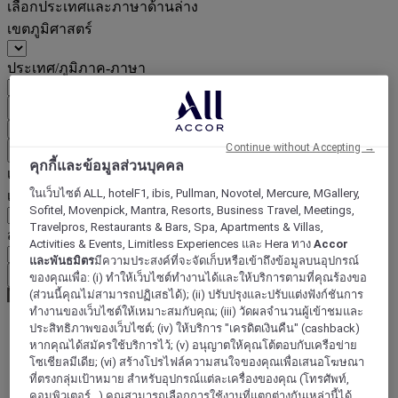
เลือกประเทศและภาษาด้านล่าง
เขตภูมิศาสตร์
ประเทศ/ภูมิภาค-ภาษา
ยืนยันประเทศและภาษา
EUR
(€)
Continue without Accepting →
ย้อนกลับ
คุกกี้และข้อมูลส่วนบุคคล
เลือกสกุลเงินด้านล่าง
ในเว็บไซต์ ALL, hotelF1, ibis, Pullman, Novotel, Mercure, MGallery,
เขตภูมิศาสตร์
Sofitel, Movenpick, Mantra, Resorts, Business Travel, Meetings,
Travelpros, Restaurants & Bars, Spa, Apartments & Villas,
สกุลเงิน
Activities & Events, Limitless Experiences และ Hera ทาง
Accor
และพันธมิตร
มีความประสงค์ที่จะจัดเก็บหรือเข้าถึงข้อมูลบนอุปกรณ์
ยืนยันสกุลเงิน
ของคุณเพื่อ: (i) ทำให้เว็บไซต์ทำงานได้และให้บริการตามที่คุณร้องขอ
(ส่วนนี้คุณไม่สามารถปฏิเสธได้); (ii) ปรับปรุงและปรับแต่งฟังก์ชันการ
ทำงานของเว็บไซต์ให้เหมาะสมกับคุณ; (iii) วัดผลจำนวนผู้เข้าชมและ
ประสิทธิภาพของเว็บไซต์; (iv) ให้บริการ "เครดิตเงินคืน" (cashback)
หากคุณได้สมัครใช้บริการไว้; (v) อนุญาตให้คุณโต้ตอบกับเครือข่าย
World
โซเชียลมีเดีย; (vi) สร้างโปรไฟล์ความสนใจของคุณเพื่อเสนอโฆษณา
Europe
ที่ตรงกลุ่มเป้าหมาย สำหรับอุปกรณ์แต่ละเครื่องของคุณ (โทรศัพท์,
Italy
CAMPANIA
คอมพิวเตอร์...) คุณสามารถเลือกการใช้งานที่แตกต่างกันเหล่านี้ได้