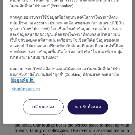
คอมพิวเตอร์...) คุณสามารถเลือกการใช้งานที่แตกต่างกันเหล่านี้ได้
โดยคลิกที่ปุ่ม "ปรับแต่ง" (Personalize)
หากคุณยอมรับการใช้ข้อมูลเพื่อวัตถุประสงค์ในการโฆษณาที่ตรง
กลุ่มเป้าหมาย Accor จะประมวลผลอีเมลของคุณ (หากคุณระบุไว้) ใน
รูปแบบ "แฮช" (hashed) โดยเชื่อมโยงกับข้อมูลการท่องเว็บ การจอง
และข้อมูลสมาชิกของคุณ เพื่อแสดงโฆษณาที่ตรงกลุ่มเป้าหมายบน
เว็บไซต์ของบุคคลที่สามและเครือข่ายโซเชียลมีเดีย ข้อมูลของคุณ
อาจถูกนำไปตรวจสอบเปรียบเทียบกับข้อมูลที่บุคคลที่สามเหล่านี้มีอยู่
หากต้องการทราบข้อมูลเพิ่มเติม โปรดอ่านหัวข้อ "โฆษณาที่ตรงกลุ่ม
เป้าหมาย" ผ่านปุ่ม "ปรับแต่ง"
คุณสามารถแก้ไขตัวเลือกของคุณได้ตลอดเวลาโดยคลิกที่ปุ่ม "ปรับ
แต่ง" ซึ่งเข้าถึงได้ผ่านลิงก์ "คุกกี้" (Cookies) ที่ด้านล่างของหน้าเว็บ
OSTEND, เบลเยียม
ข้อมูลเพิ่มเติม
พันธมิตรของเรา
Hotel Mercure Oostende
Drop your bags and relax at Mercure Oostende. Situated in
เปลี่ยนแปลง
ยอมรับทั้งหมด
the city centre near Ostend Airport and the train station, we
offer the ultimate convenience with our location. Enjoy nature
at the Belgian seaside, which is only 250 metres away from
the hotel. Our lounge bar is the perfect place to meet up with
friends, family or colleagues. Discover our seasonal menu in