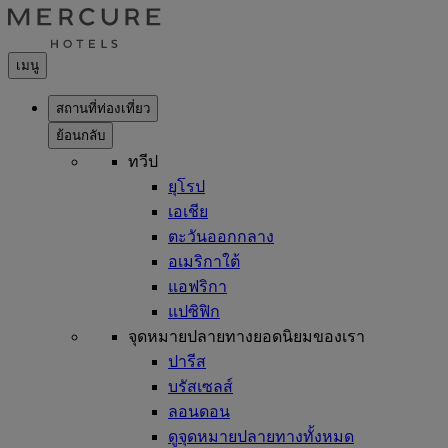
เมนู
สถานที่ท่องเที่ยว
ย้อนกลับ
ทวีป
ยุโรป
เอเชีย
ตะวันออกกลาง
อเมริกาใต้
แอฟริกา
แปซิฟิก
จุดหมายปลายทางยอดนิยมของเรา
ปารีส
บรัสเซลส์
ลอนดอน
ดูจุดหมายปลายทางทั้งหมด