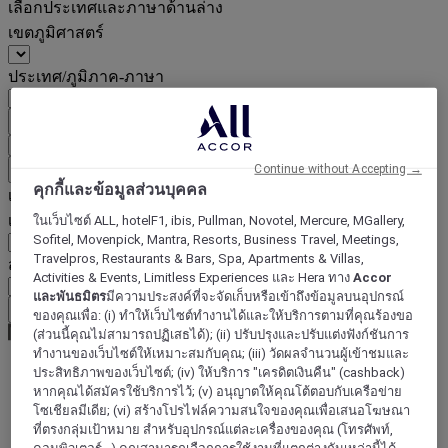
เลือกประเทศและภาษาด้านล่าง
เขตภูมิศาสตร์
ประเทศ/ภูมิภาค-ภาษา
ยืนยันประเทศและภาษา
EUR
(€)
ย้อนกลับ
Continue without Accepting →
คุกกี้และข้อมูลส่วนบุคคล
เลือกสกุลเงินด้านล่าง
เขตภูมิศาสตร์
ในเว็บไซต์ ALL, hotelF1, ibis, Pullman, Novotel, Mercure, MGallery,
Sofitel, Movenpick, Mantra, Resorts, Business Travel, Meetings,
Travelpros, Restaurants & Bars, Spa, Apartments & Villas,
สกุลเงิน
Activities & Events, Limitless Experiences และ Hera ทาง
Accor
และพันธมิตร
มีความประสงค์ที่จะจัดเก็บหรือเข้าถึงข้อมูลบนอุปกรณ์
ยืนยันสกุลเงิน
ของคุณเพื่อ: (i) ทำให้เว็บไซต์ทำงานได้และให้บริการตามที่คุณร้องขอ
(ส่วนนี้คุณไม่สามารถปฏิเสธได้); (ii) ปรับปรุงและปรับแต่งฟังก์ชันการ
ทำงานของเว็บไซต์ให้เหมาะสมกับคุณ; (iii) วัดผลจำนวนผู้เข้าชมและ
ประสิทธิภาพของเว็บไซต์; (iv) ให้บริการ "เครดิตเงินคืน" (cashback)
World
หากคุณได้สมัครใช้บริการไว้; (v) อนุญาตให้คุณโต้ตอบกับเครือข่าย
Europe
โซเชียลมีเดีย; (vi) สร้างโปรไฟล์ความสนใจของคุณเพื่อเสนอโฆษณา
Belgium
ที่ตรงกลุ่มเป้าหมาย สำหรับอุปกรณ์แต่ละเครื่องของคุณ (โทรศัพท์,
Middelkerke