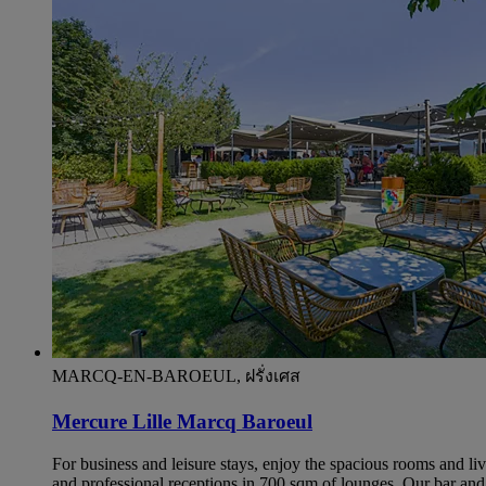
MARCQ-EN-BAROEUL, ฝรั่งเศส
Mercure Lille Marcq Baroeul
For business and leisure stays, enjoy the spacious rooms and l
and professional receptions in 700 sqm of lounges. Our bar and r