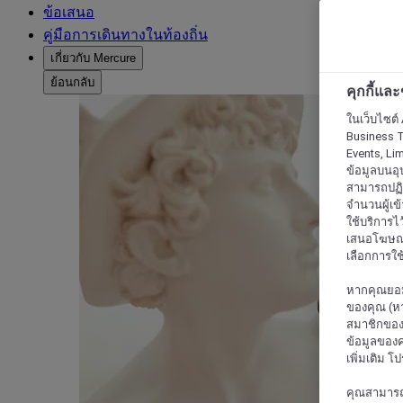
ข้อเสนอ
คู่มือการเดินทางในท้องถิ่น
เกี่ยวกับ Mercure
ย้อนกลับ
คุกกี้แล
ในเว็บไซต์ 
Business T
Events, Li
ข้อมูลบนอุ
สามารถปฏิเ
จำนวนผู้เข
ใช้บริการไ
เสนอโฆษณาท
เลือกการใช้
หากคุณยอม
ของคุณ (หา
สมาชิกของค
ข้อมูลของค
เพิ่มเติม โ
คุณสามารถแก