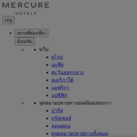
เมนู
สถานที่ท่องเที่ยว
ย้อนกลับ
ทวีป
ยุโรป
เอเชีย
ตะวันออกกลาง
อเมริกาใต้
แอฟริกา
แปซิฟิก
จุดหมายปลายทางยอดนิยมของเรา
ปารีส
บรัสเซลส์
ลอนดอน
ดูจุดหมายปลายทางทั้งหมด