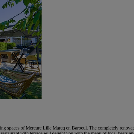
iving spaces of Mercure Lille Marcq en Baroeul. The completely renovate
estaurant with terrace will delight you with the menu of local beers and 