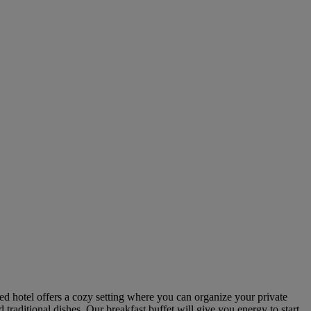
d hotel offers a cozy setting where you can organize your private
traditional dishes. Our breakfast buffet will give you energy to start