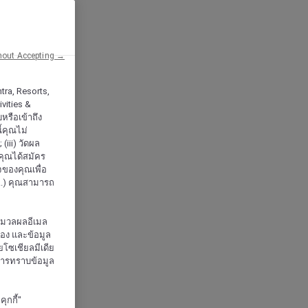
hout Accepting →
tra, Resorts,
vities &
หรือเข้าถึง
้คุณไม่
iii) วัดผล
กคุณได้สมัคร
จของคุณเพื่อ
..) คุณสามารถ
ะมวลผลอีเมล
จอง และข้อมูล
โซเชียลมีเดีย
งการทราบข้อมูล
ุกกี้"