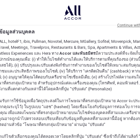
Continue wit
ะข้อมูลส่วนบุคคล
ALL, hotelF1, ibis, Pullman, Novotel, Mercure, MGallery, Sofitel, Movenpick, Man
ravel, Meetings, Travelpros, Restaurants & Bars, Spa, Apartments & Villas, Acti
mitless Experiences และ Hera ทาง
Accor และพันธมิตร
มีความประสงค์ที่จะจัดเก็บ
ปกรณ์ของคุณเพื่อ: (i) ทำให้เว็บไซต์ทำงานได้และให้บริการตามที่คุณร้องขอ (ส่วนนี
สธได้); (ii) ปรับปรุงและปรับแต่งฟังก์ชันการทำงานของเว็บไซต์ให้เหมาะสมกับคุณ; (
้าชมและประสิทธิภาพของเว็บไซต์; (iv) ให้บริการ "เครดิตเงินคืน" (cashback) หา
ว้; (v) อนุญาตให้คุณโต้ตอบกับเครือข่ายโซเชียลมีเดีย; (vi) สร้างโปรไฟล์ความสนใ
ี่ตรงกลุ่มเป้าหมาย สำหรับอุปกรณ์แต่ละเครื่องของคุณ (โทรศัพท์, คอมพิวเตอร์.
งานที่แตกต่างกันเหล่านี้ได้โดยคลิกที่ปุ่ม "ปรับแต่ง" (Personalize)
รับการใช้ข้อมูลเพื่อวัตถุประสงค์ในการโฆษณาที่ตรงกลุ่มเป้าหมาย Accor จะปร
กคุณระบุไว้) ในรูปแบบ "แฮช" (hashed) โดยเชื่อมโยงกับข้อมูลการท่องเว็บ การ
ุณ เพื่อแสดงโฆษณาที่ตรงกลุ่มเป้าหมายบนเว็บไซต์ของบุคคลที่สามและเครือข่าย
ุณอาจถูกนำไปตรวจสอบเปรียบเทียบกับข้อมูลที่บุคคลที่สามเหล่านี้มีอยู่ หากต้อ
ปรดอ่านหัวข้อ "โฆษณาที่ตรงกลุ่มเป้าหมาย" ผ่านปุ่ม "ปรับแต่ง"
้ไขตัวเลือกของคุณได้ตลอดเวลาโดยคลิกที่ปุ่ม "ปรับแต่ง" ซึ่งเข้าถึงได้ผ่านลิงก์ "ค