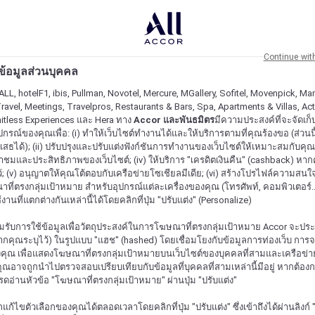
Continue wit
ะข้อมูลส่วนบุคคล
ALL, hotelF1, ibis, Pullman, Novotel, Mercure, MGallery, Sofitel, Movenpick, Man
ravel, Meetings, Travelpros, Restaurants & Bars, Spa, Apartments & Villas, Acti
mitless Experiences และ Hera ทาง
Accor และพันธมิตร
มีความประสงค์ที่จะจัดเก็บ
ปกรณ์ของคุณเพื่อ: (i) ทำให้เว็บไซต์ทำงานได้และให้บริการตามที่คุณร้องขอ (ส่วนนี
สธได้); (ii) ปรับปรุงและปรับแต่งฟังก์ชันการทำงานของเว็บไซต์ให้เหมาะสมกับคุณ; (
้าชมและประสิทธิภาพของเว็บไซต์; (iv) ให้บริการ "เครดิตเงินคืน" (cashback) หา
ว้; (v) อนุญาตให้คุณโต้ตอบกับเครือข่ายโซเชียลมีเดีย; (vi) สร้างโปรไฟล์ความสนใ
ี่ตรงกลุ่มเป้าหมาย สำหรับอุปกรณ์แต่ละเครื่องของคุณ (โทรศัพท์, คอมพิวเตอร์.
งานที่แตกต่างกันเหล่านี้ได้โดยคลิกที่ปุ่ม "ปรับแต่ง" (Personalize)
รับการใช้ข้อมูลเพื่อวัตถุประสงค์ในการโฆษณาที่ตรงกลุ่มเป้าหมาย Accor จะปร
กคุณระบุไว้) ในรูปแบบ "แฮช" (hashed) โดยเชื่อมโยงกับข้อมูลการท่องเว็บ การ
ุณ เพื่อแสดงโฆษณาที่ตรงกลุ่มเป้าหมายบนเว็บไซต์ของบุคคลที่สามและเครือข่าย
ุณอาจถูกนำไปตรวจสอบเปรียบเทียบกับข้อมูลที่บุคคลที่สามเหล่านี้มีอยู่ หากต้อ
ปรดอ่านหัวข้อ "โฆษณาที่ตรงกลุ่มเป้าหมาย" ผ่านปุ่ม "ปรับแต่ง"
้ไขตัวเลือกของคุณได้ตลอดเวลาโดยคลิกที่ปุ่ม "ปรับแต่ง" ซึ่งเข้าถึงได้ผ่านลิงก์ "ค