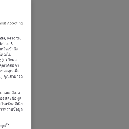
hout Accepting →
tra, Resorts,
vities &
หรือเข้าถึง
้คุณไม่
iii) วัดผล
กคุณได้สมัคร
จของคุณเพื่อ
..) คุณสามารถ
ะมวลผลอีเมล
จอง และข้อมูล
โซเชียลมีเดีย
งการทราบข้อมูล
ุกกี้"