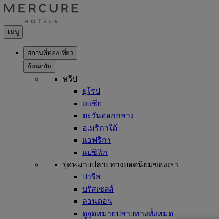
เมนู
สถานที่ท่องเที่ยว
ย้อนกลับ
ทวีป
ยุโรป
เอเชีย
ตะวันออกกลาง
อเมริกาใต้
แอฟริกา
แปซิฟิก
จุดหมายปลายทางยอดนิยมของเรา
ปารีส
บรัสเซลส์
ลอนดอน
ดูจุดหมายปลายทางทั้งหมด