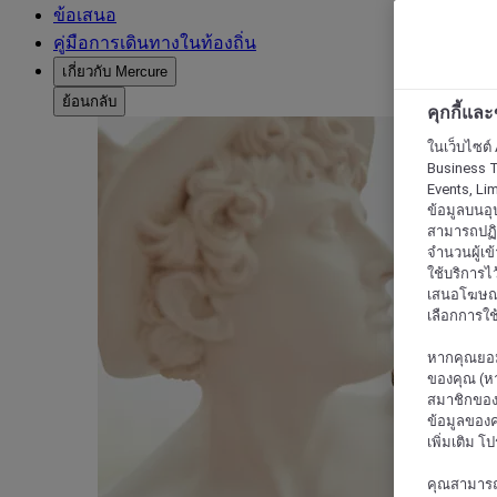
ข้อเสนอ
คู่มือการเดินทางในท้องถิ่น
เกี่ยวกับ Mercure
ย้อนกลับ
คุกกี้แล
ในเว็บไซต์ 
Business T
Events, Li
ข้อมูลบนอุ
สามารถปฏิเ
จำนวนผู้เข
ใช้บริการไ
เสนอโฆษณาท
เลือกการใช้
หากคุณยอม
ของคุณ (หา
สมาชิกของค
ข้อมูลของค
เพิ่มเติม โ
คุณสามารถแก