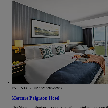
PAIGNTON, สหราชอาณาจักร
Mercure Paignton Hotel
The Mercure Paignton is a modern seafront hotel overlooking th