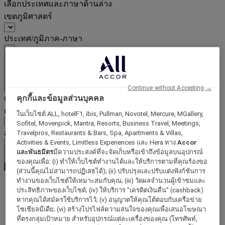
เลือกประเทศและภาษาด้านล่าง
เขตภูมิศาสตร์
ประเทศ/ภูมิภาค-ภาษา
ยืนยันประเทศและภาษา
EUR
(€)
ย้อนกลับ
Continue without Accepting →
คุกกี้และข้อมูลส่วนบุคคล
เลือกสกุลเงินด้านล่าง
เขตภูมิศาสตร์
ในเว็บไซต์ ALL, hotelF1, ibis, Pullman, Novotel, Mercure, MGallery,
Sofitel, Movenpick, Mantra, Resorts, Business Travel, Meetings,
สกุลเงิน
Travelpros, Restaurants & Bars, Spa, Apartments & Villas,
Activities & Events, Limitless Experiences และ Hera ทาง
Accor
และพันธมิตร
มีความประสงค์ที่จะจัดเก็บหรือเข้าถึงข้อมูลบนอุปกรณ์
ยืนยันสกุลเงิน
ของคุณเพื่อ: (i) ทำให้เว็บไซต์ทำงานได้และให้บริการตามที่คุณร้องขอ
(ส่วนนี้คุณไม่สามารถปฏิเสธได้); (ii) ปรับปรุงและปรับแต่งฟังก์ชันการ
ทำงานของเว็บไซต์ให้เหมาะสมกับคุณ; (iii) วัดผลจำนวนผู้เข้าชมและ
ประสิทธิภาพของเว็บไซต์; (iv) ให้บริการ "เครดิตเงินคืน" (cashback)
World
หากคุณได้สมัครใช้บริการไว้; (v) อนุญาตให้คุณโต้ตอบกับเครือข่าย
Asia
โซเชียลมีเดีย; (vi) สร้างโปรไฟล์ความสนใจของคุณเพื่อเสนอโฆษณา
South Korea
ที่ตรงกลุ่มเป้าหมาย สำหรับอุปกรณ์แต่ละเครื่องของคุณ (โทรศัพท์,
Busan