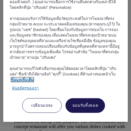
คอมพิวเตอร์...) คุณสามารถเลือกการใช้งานที่แตกต่างกันเหล่านี้ได้
โดยคลิกที่ปุ่ม "ปรับแต่ง" (Personalize)
หากคุณยอมรับการใช้ข้อมูลเพื่อวัตถุประสงค์ในการโฆษณาที่ตรง
กลุ่มเป้าหมาย Accor จะประมวลผลอีเมลของคุณ (หากคุณระบุไว้) ใน
รูปแบบ "แฮช" (hashed) โดยเชื่อมโยงกับข้อมูลการท่องเว็บ การจอง
และข้อมูลสมาชิกของคุณ เพื่อแสดงโฆษณาที่ตรงกลุ่มเป้าหมายบน
เว็บไซต์ของบุคคลที่สามและเครือข่ายโซเชียลมีเดีย ข้อมูลของคุณ
อาจถูกนำไปตรวจสอบเปรียบเทียบกับข้อมูลที่บุคคลที่สามเหล่านี้มีอยู่
หากต้องการทราบข้อมูลเพิ่มเติม โปรดอ่านหัวข้อ "โฆษณาที่ตรงกลุ่ม
เป้าหมาย" ผ่านปุ่ม "ปรับแต่ง"
คุณสามารถแก้ไขตัวเลือกของคุณได้ตลอดเวลาโดยคลิกที่ปุ่ม "ปรับ
แต่ง" ซึ่งเข้าถึงได้ผ่านลิงก์ "คุกกี้" (Cookies) ที่ด้านล่างของหน้าเว็บ
Changwon, เกาหลีใต้
ข้อมูลเพิ่มเติม
พันธมิตรของเรา
Grand Mercure Ambassador Changwon
Discover our hotel combining lifestyle and sensible design
offering a truly relaxing experience for both business and
เปลี่ยนแปลง
ยอมรับทั้งหมด
leisure travellers. It features 321 rooms decorated in 10
different styles including uniquely designed Hinoki room,
often used for therap eutic purpose. The Mediterranean-style
concept restaurant will offer you various dishes cooked with