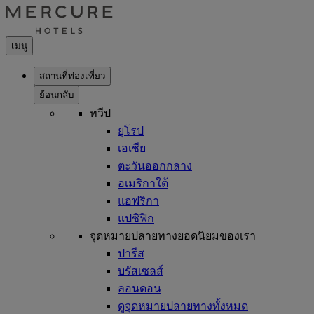
เมนู
สถานที่ท่องเที่ยว
ย้อนกลับ
ทวีป
ยุโรป
เอเชีย
ตะวันออกกลาง
อเมริกาใต้
แอฟริกา
แปซิฟิก
จุดหมายปลายทางยอดนิยมของเรา
ปารีส
บรัสเซลส์
ลอนดอน
ดูจุดหมายปลายทางทั้งหมด