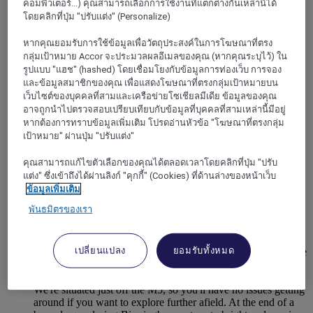
คอมพิวเตอร์...) คุณสามารถเลือกการใช้งานที่แตกต่างกันเหล่านี้ได้
โดยคลิกที่ปุ่ม "ปรับแต่ง" (Personalize)
หากคุณยอมรับการใช้ข้อมูลเพื่อวัตถุประสงค์ในการโฆษณาที่ตรง
กลุ่มเป้าหมาย Accor จะประมวลผลอีเมลของคุณ (หากคุณระบุไว้) ใน
รูปแบบ "แฮช" (hashed) โดยเชื่อมโยงกับข้อมูลการท่องเว็บ การจอง
และข้อมูลสมาชิกของคุณ เพื่อแสดงโฆษณาที่ตรงกลุ่มเป้าหมายบน
เว็บไซต์ของบุคคลที่สามและเครือข่ายโซเชียลมีเดีย ข้อมูลของคุณ
อาจถูกนำไปตรวจสอบเปรียบเทียบกับข้อมูลที่บุคคลที่สามเหล่านี้มีอยู่
หากต้องการทราบข้อมูลเพิ่มเติม โปรดอ่านหัวข้อ "โฆษณาที่ตรงกลุ่ม
เป้าหมาย" ผ่านปุ่ม "ปรับแต่ง"
คุณสามารถแก้ไขตัวเลือกของคุณได้ตลอดเวลาโดยคลิกที่ปุ่ม "ปรับ
แต่ง" ซึ่งเข้าถึงได้ผ่านลิงก์ "คุกกี้" (Cookies) ที่ด้านล่างของหน้าเว็บ
WEST BROMWICH, สหราชอาณาจักร
ข้อมูลเพิ่มเติม
พันธมิตรของเรา
Mercure Birmingham West Hotel
Mercure Birmingham West is ideally located in the heart of
เปลี่ยนแปลง
ยอมรับทั้งหมด
West Bromwich, perfect for leisure and business stays. We are
less than 5 miles from Birmingham City Centre and only a
stone's throw from West Bromwich Albion Football Club.
We're situated just off the M5, so you'll have no issues getting
around if you want to explore further afield. At the end of a