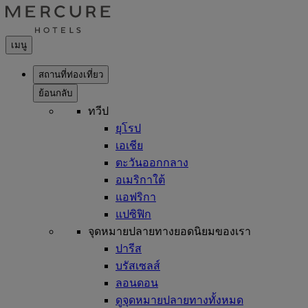
เมนู
สถานที่ท่องเที่ยว
ย้อนกลับ
ทวีป
ยุโรป
เอเชีย
ตะวันออกกลาง
อเมริกาใต้
แอฟริกา
แปซิฟิก
จุดหมายปลายทางยอดนิยมของเรา
ปารีส
บรัสเซลส์
ลอนดอน
ดูจุดหมายปลายทางทั้งหมด