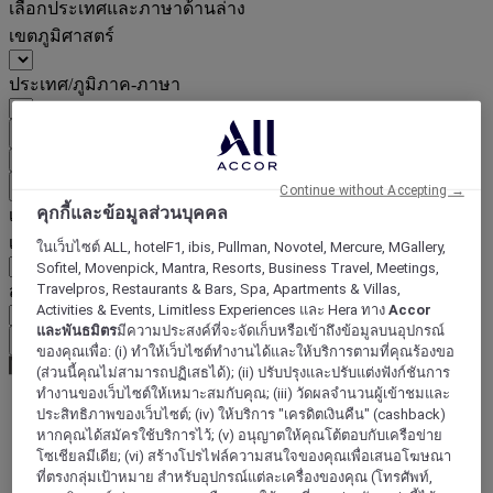
เลือกประเทศและภาษาด้านล่าง
เขตภูมิศาสตร์
ประเทศ/ภูมิภาค-ภาษา
ยืนยันประเทศและภาษา
EUR
(€)
ย้อนกลับ
Continue without Accepting →
คุกกี้และข้อมูลส่วนบุคคล
เลือกสกุลเงินด้านล่าง
เขตภูมิศาสตร์
ในเว็บไซต์ ALL, hotelF1, ibis, Pullman, Novotel, Mercure, MGallery,
Sofitel, Movenpick, Mantra, Resorts, Business Travel, Meetings,
Travelpros, Restaurants & Bars, Spa, Apartments & Villas,
สกุลเงิน
Activities & Events, Limitless Experiences และ Hera ทาง
Accor
และพันธมิตร
มีความประสงค์ที่จะจัดเก็บหรือเข้าถึงข้อมูลบนอุปกรณ์
ยืนยันสกุลเงิน
ของคุณเพื่อ: (i) ทำให้เว็บไซต์ทำงานได้และให้บริการตามที่คุณร้องขอ
(ส่วนนี้คุณไม่สามารถปฏิเสธได้); (ii) ปรับปรุงและปรับแต่งฟังก์ชันการ
ทำงานของเว็บไซต์ให้เหมาะสมกับคุณ; (iii) วัดผลจำนวนผู้เข้าชมและ
ประสิทธิภาพของเว็บไซต์; (iv) ให้บริการ "เครดิตเงินคืน" (cashback)
World
หากคุณได้สมัครใช้บริการไว้; (v) อนุญาตให้คุณโต้ตอบกับเครือข่าย
Europe
โซเชียลมีเดีย; (vi) สร้างโปรไฟล์ความสนใจของคุณเพื่อเสนอโฆษณา
United Kingdom
ที่ตรงกลุ่มเป้าหมาย สำหรับอุปกรณ์แต่ละเครื่องของคุณ (โทรศัพท์,
Birmingham