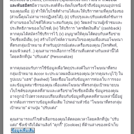
light are p erfect for seminars, cocktail parties and business
และพันธมิตร
มีความประสงค์ที่จะจัดเก็บหรือเข้าถึงข้อมูลบนอุปกรณ์
meals. At our COTE restaurant, our chef offers elegant
ของคุณเพื่อ: (i) ทำให้เว็บไซต์ทำงานได้และให้บริการตามที่คุณร้องขอ
seasonal cuisine served in a modern, cozy setting with a
summer terrace and bar lounge.
(ส่วนนี้คุณไม่สามารถปฏิเสธได้); (ii) ปรับปรุงและปรับแต่งฟังก์ชันการ
ทำงานของเว็บไซต์ให้เหมาะสมกับคุณ; (iii) วัดผลจำนวนผู้เข้าชมและ
ประสิทธิภาพของเว็บไซต์; (iv) ให้บริการ "เครดิตเงินคืน" (cashback)
4,5/5
Rated 4,5 of 5
หากคุณได้สมัครใช้บริการไว้; (v) อนุญาตให้คุณโต้ตอบกับเครือข่าย
โซเชียลมีเดีย; (vi) สร้างโปรไฟล์ความสนใจของคุณเพื่อเสนอโฆษณา
ที่ตรงกลุ่มเป้าหมาย สำหรับอุปกรณ์แต่ละเครื่องของคุณ (โทรศัพท์,
คอมพิวเตอร์...) คุณสามารถเลือกการใช้งานที่แตกต่างกันเหล่านี้ได้
โดยคลิกที่ปุ่ม "ปรับแต่ง" (Personalize)
หากคุณยอมรับการใช้ข้อมูลเพื่อวัตถุประสงค์ในการโฆษณาที่ตรง
กลุ่มเป้าหมาย Accor จะประมวลผลอีเมลของคุณ (หากคุณระบุไว้) ใน
รูปแบบ "แฮช" (hashed) โดยเชื่อมโยงกับข้อมูลการท่องเว็บ การจอง
และข้อมูลสมาชิกของคุณ เพื่อแสดงโฆษณาที่ตรงกลุ่มเป้าหมายบน
เว็บไซต์ของบุคคลที่สามและเครือข่ายโซเชียลมีเดีย ข้อมูลของคุณ
อาจถูกนำไปตรวจสอบเปรียบเทียบกับข้อมูลที่บุคคลที่สามเหล่านี้มีอยู่
หากต้องการทราบข้อมูลเพิ่มเติม โปรดอ่านหัวข้อ "โฆษณาที่ตรงกลุ่ม
LYON VILLEURBANNE, ฝรั่งเศส
เป้าหมาย" ผ่านปุ่ม "ปรับแต่ง"
Mercure Lyon Centre Charpennes Parc de la
คุณสามารถแก้ไขตัวเลือกของคุณได้ตลอดเวลาโดยคลิกที่ปุ่ม "ปรับ
Tête d'Or
แต่ง" ซึ่งเข้าถึงได้ผ่านลิงก์ "คุกกี้" (Cookies) ที่ด้านล่างของหน้าเว็บ
ข้อมูลเพิ่มเติม