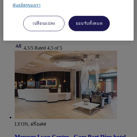
The Mercure Lyon Centre Charpennes Parc de la Tete d Or
พันธมิตรของเรา
hotel is close to Lyons attractions and public transport.
Discover our rooms that have brand-new bedding, our secure
car park and modular seminar spaces with natural light. Our
hotel has a generous breakfast with local specialties. Head to
เปลี่ยนแปลง
ยอมรับทั้งหมด
La Bascule, our chic and friendly concept restaurant, which
offers traditional and homemade Lyonnais dishes.
4,5/5
Rated 4,5 of 5
LYON, ฝรั่งเศส
Mercure Lyon Centre - Gare Part Dieu hotel