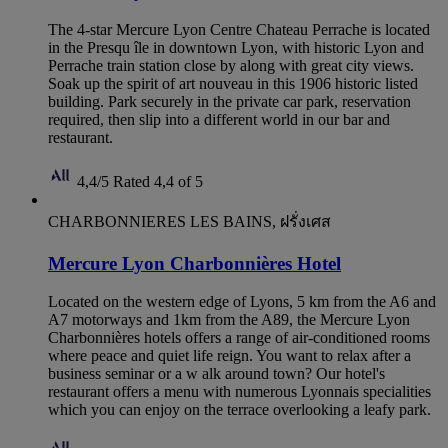
The 4-star Mercure Lyon Centre Chateau Perrache is located
in the Presqu île in downtown Lyon, with historic Lyon and
Perrache train station close by along with great city views.
Soak up the spirit of art nouveau in this 1906 historic listed
building. Park securely in the private car park, reservation
required, then slip into a different world in our bar and
restaurant.
4,4/5
Rated 4,4 of 5
CHARBONNIERES LES BAINS, ฝรั่งเศส
Mercure Lyon Charbonnières Hotel
Located on the western edge of Lyons, 5 km from the A6 and
A7 motorways and 1km from the A89, the Mercure Lyon
Charbonnières hotels offers a range of air-conditioned rooms
where peace and quiet life reign. You want to relax after a
business seminar or a w alk around town? Our hotel's
restaurant offers a menu with numerous Lyonnais specialities
which you can enjoy on the terrace overlooking a leafy park.