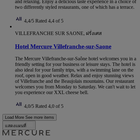
and relaxing. Enjoy a delicious taste experience in a choice of
two differently styled restaurants, one of which has a terrace.
4,4/5
Rated 4,4 of 5
VILLEFRANCHE SUR SAONE, ฝรั่งเศส
Hotel Mercure Villefranche-sur-Saone
The Mercure Villefranche-sur-Saône hotel welcomes you in a
friendly setting for your business or leisure stays. The hotel is
also ideal for your family trips, with a swimming lane on the
roof, open in good weather. Relax and enjoy stunning views
of Villefranche and the Beaujolais mountains. Our restaurant
welcomes you from Monday to Saturday. We can't wait to let
you experience our XXL cheese bell.
4,0/5
Rated 4,0 of 5
Load More
See more items
แสดงแผนที่