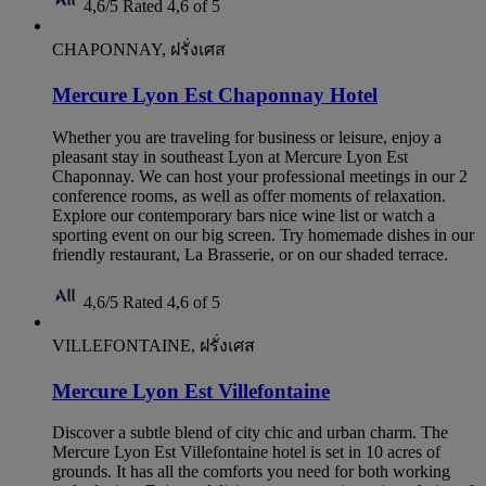
4,6/5
Rated 4,6 of 5
CHAPONNAY, ฝรั่งเศส
Mercure Lyon Est Chaponnay Hotel
Whether you are traveling for business or leisure, enjoy a
pleasant stay in southeast Lyon at Mercure Lyon Est
Chaponnay. We can host your professional meetings in our 2
conference rooms, as well as offer moments of relaxation.
Explore our contemporary bars nice wine list or watch a
sporting event on our big screen. Try homemade dishes in our
friendly restaurant, La Brasserie, or on our shaded terrace.
4,6/5
Rated 4,6 of 5
VILLEFONTAINE, ฝรั่งเศส
Mercure Lyon Est Villefontaine
Discover a subtle blend of city chic and urban charm. The
Mercure Lyon Est Villefontaine hotel is set in 10 acres of
grounds. It has all the comforts you need for both working