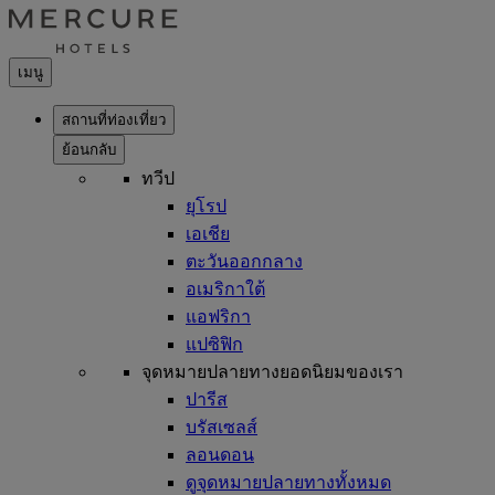
เมนู
สถานที่ท่องเที่ยว
ย้อนกลับ
ทวีป
ยุโรป
เอเชีย
ตะวันออกกลาง
อเมริกาใต้
แอฟริกา
แปซิฟิก
จุดหมายปลายทางยอดนิยมของเรา
ปารีส
บรัสเซลส์
ลอนดอน
ดูจุดหมายปลายทางทั้งหมด