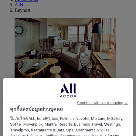
AIN
Beynost
GENAS, ฝรั่งเศส
Mercure Lyon Genas Eurexpo hotel
Continue without Accepting →
คุกกี้และข้อมูลส่วนบุคคล
With its 78 rooms and 6 suites with private balcony or terrace,
ในเว็บไซต์ ALL, hotelF1, ibis, Pullman, Novotel, Mercure, MGallery,
the Mercure Lyon Genas Eurexpo hotel has everything you
Sofitel, Movenpick, Mantra, Resorts, Business Travel, Meetings,
need. Nestled in a lush setting, enjoy the swimming pool and
Travelpros, Restaurants & Bars, Spa, Apartments & Villas,
fitness room. Our three fully equipped lounges full of natural
Activities & Events, Limitless Experiences และ Hera ทาง
Accor