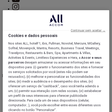
Continuar sem aceitar →
Cookies e dados pessoais
Nos sites ALL, hotelF1, ibis, Pullman, Novotel, Mercure, MGallery,
Sofitel, Movenpick, Mantra, Resorts, Business Travel, Meetings,
Travelpros, Restaurants & Bars, Spa, Apartments & Villas,
Activities & Events, Limitless Experiences e Hera, a
Accor e seus
parceiros
desejam armazenar ou acessar informações em seu
dispositivo para: (i) garantir o funcionamento dos sites e fornecer
os serviços solicitados por você (estes não podem ser
Luxo
12 Partners
(12)
recusados); (ii) melhorar e personalizar as funcionalidades dos
sites; (iii) medir a audiência e o desempenho dos sites; (iv)
oferecer um serviço de “cashback”, caso você tenha aderido a
um; (v) permitir sua interação com redes sociais; (vi) estabelecer
um perfil de seus interesses para oferecer publicidade
direcionada. Para cada um de seus dispositivos (celular,
computador...), você pode escolher entre esses diferentes usos
clicando no botão “Personalizar”.