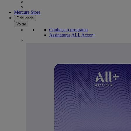
Mercure Store
Fidelidade
Voltar
Conheça o programa
Assinaturas ALL Accor+