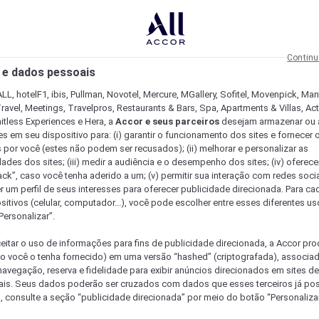
Continu
 e dados pessoais
LL, hotelF1, ibis, Pullman, Novotel, Mercure, MGallery, Sofitel, Movenpick, Man
ravel, Meetings, Travelpros, Restaurants & Bars, Spa, Apartments & Villas, Acti
mitless Experiences e Hera, a
Accor e seus parceiros
desejam armazenar ou 
s em seu dispositivo para: (i) garantir o funcionamento dos sites e fornecer 
s por você (estes não podem ser recusados); (ii) melhorar e personalizar as
dades dos sites; (iii) medir a audiência e o desempenho dos sites; (iv) oferec
ck”, caso você tenha aderido a um; (v) permitir sua interação com redes sociai
r um perfil de seus interesses para oferecer publicidade direcionada. Para c
sitivos (celular, computador...), você pode escolher entre esses diferentes u
Personalizar”.
eitar o uso de informações para fins de publicidade direcionada, a Accor pr
so você o tenha fornecido) em uma versão “hashed” (criptografada), associa
avegação, reserva e fidelidade para exibir anúncios direcionados em sites de 
ais. Seus dados poderão ser cruzados com dados que esses terceiros já po
, consulte a seção “publicidade direcionada” por meio do botão “Personalizar