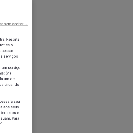
ar sem aceitar →
tra, Resorts,
vities &
acessar
os serviços
er um serviço
s; (vi)
ada um de
sos clicando
ocessará seu
da aos seus
terceiros e
ssuam. Para
”.