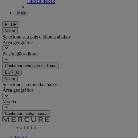
DESCOBRIR
Mais
PT-BR
Voltar
Selecione seu país e idioma abaixo
Área geográfica
País/região-idioma
Confirmar meu país e idioma
EUR
(€)
Voltar
Selecione sua moeda abaixo
Área geográfica
Moeda
Confirmar minha moeda
World