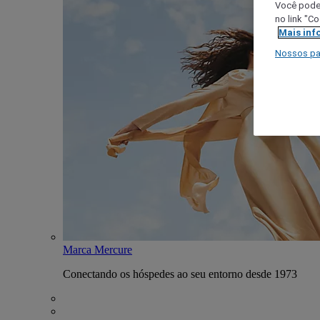
Você poder
no link "C
Mais inf
Nossos pa
Marca Mercure
Conectando os hóspedes ao seu entorno desde 1973