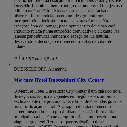
Localizado perto da estação principal de Düsseldorf, TRIBE
Dusseldorf combina bem o antigo e o moderno. O majestoso
edifício na Graf Adolf Strasse, com a sua rica fachada
histórica, foi remodelado com um design moderno,
incorporando a inclusão em todas as suas formas. Na
espaçosa área de lounge, pode apreciar um delicioso café
enquanto relaxa numa atmosfera convidativa e elegante. As
janelas panorâmicas inundam o espaço de luz natural,
destacando a decoração e oferecendo vistas da vibrante
cidade.
4,5/5
Rated 4,5 of 5
DUESSELDORF, Alemanha
Mercure Hotel Duesseldorf City Center
O Mercure Hotel Düsseldorf City Center é um clássico hotel
de negócios. Aqui, os viajantes em negócios encontram a
exclusividade que procuram. Este hotel de 4 estrelas goza de
uma localização central. A garagem de estacionamento
subterrânea do hotel, a proximidade à estação ferroviária
principal ou a ligação ao aeroporto são sinónimos de uma
viagem agradável. Todos os quartos dispõem de ar
condicionado e WIFI. Organize eventos no Mercure Hotel