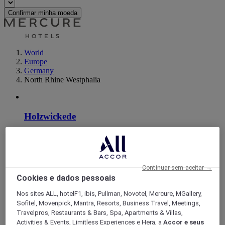
Confirmar minha moeda
World
Europe
Germany
North Rhine Westphalia
Holzwickede
Continuar sem aceitar →
Cookies e dados pessoais
Nos sites ALL, hotelF1, ibis, Pullman, Novotel, Mercure, MGallery,
Sofitel, Movenpick, Mantra, Resorts, Business Travel, Meetings,
Travelpros, Restaurants & Bars, Spa, Apartments & Villas,
Activities & Events, Limitless Experiences e Hera, a
Accor e seus
Ludenscheid