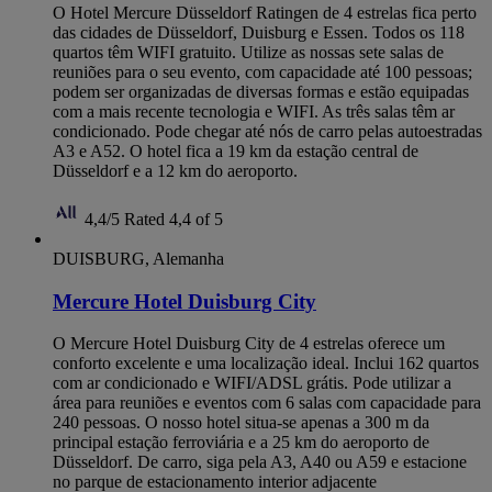
O Hotel Mercure Düsseldorf Ratingen de 4 estrelas fica perto
das cidades de Düsseldorf, Duisburg e Essen. Todos os 118
quartos têm WIFI gratuito. Utilize as nossas sete salas de
reuniões para o seu evento, com capacidade até 100 pessoas;
podem ser organizadas de diversas formas e estão equipadas
com a mais recente tecnologia e WIFI. As três salas têm ar
condicionado. Pode chegar até nós de carro pelas autoestradas
A3 e A52. O hotel fica a 19 km da estação central de
Düsseldorf e a 12 km do aeroporto.
4,4/5
Rated 4,4 of 5
DUISBURG, Alemanha
Mercure Hotel Duisburg City
O Mercure Hotel Duisburg City de 4 estrelas oferece um
conforto excelente e uma localização ideal. Inclui 162 quartos
com ar condicionado e WIFI/ADSL grátis. Pode utilizar a
área para reuniões e eventos com 6 salas com capacidade para
240 pessoas. O nosso hotel situa-se apenas a 300 m da
principal estação ferroviária e a 25 km do aeroporto de
Düsseldorf. De carro, siga pela A3, A40 ou A59 e estacione
no parque de estacionamento interior adjacente