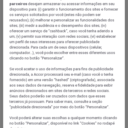
parceiros
desejam armazenar ou acessar informações em seu
dispositivo para: (i) garantir o funcionamento dos sites e fornecer
os serviços solicitados por você (estes não podem ser
recusados); (ii) melhorar e personalizar as funcionalidades dos
sites; (iii) medir a audiência e o desempenho dos sites; (iv)
oferecer um serviço de “cashback”, caso você tenha aderido a
um; (v) permitir sua interação com redes sociais; (vi) estabelecer
um perfil de seus interesses para oferecer publicidade
direcionada. Para cada um de seus dispositivos (celular,
computador...), você pode escolher entre esses diferentes usos
clicando no botão “Personalizar”.
Krefeld
Se você aceitar o uso de informações para fins de publicidade
direcionada, a Accor processará seu e-mail (caso você o tenha
fornecido) em uma versão “hashed” (criptografada), associada
aos seus dados de navegação, reserva e fidelidade para exibir
anúncios direcionados em sites de terceiros e redes sociais.
Seus dados poderão ser cruzados com dados que esses
terceiros já possuam. Para saber mais, consulte a seção
“publicidade direcionada” por meio do botão “Personalizar”.
Você poderá alterar suas escolhas a qualquer momento clicando
Colônia
no botão “Personalizar”, disponível no link "Cookies" no rodapé