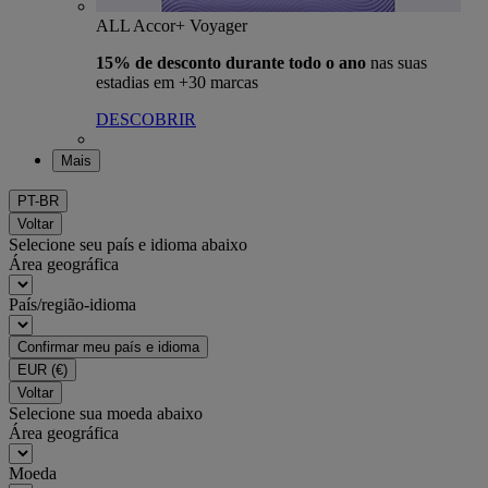
ALL Accor+ Voyager
15% de desconto durante todo o ano
nas suas
estadias em +30 marcas
DESCOBRIR
Mais
PT-BR
Voltar
Selecione seu país e idioma abaixo
Área geográfica
País/região-idioma
Confirmar meu país e idioma
EUR
(€)
Voltar
Selecione sua moeda abaixo
Área geográfica
Moeda