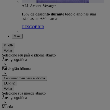
ALL Accor+ Voyager
15% de desconto durante todo o ano
nas suas
estadias em +30 marcas
DESCOBRIR
Mais
PT-BR
Voltar
Selecione seu país e idioma abaixo
Área geográfica
País/região-idioma
Confirmar meu país e idioma
EUR
(€)
Voltar
Selecione sua moeda abaixo
Área geográfica
Moeda