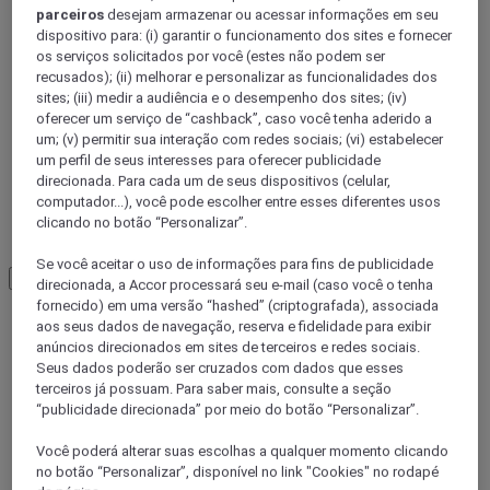
parceiros
desejam armazenar ou acessar informações em seu
dispositivo para: (i) garantir o funcionamento dos sites e fornecer
os serviços solicitados por você (estes não podem ser
recusados); (ii) melhorar e personalizar as funcionalidades dos
sites; (iii) medir a audiência e o desempenho dos sites; (iv)
oferecer um serviço de “cashback”, caso você tenha aderido a
um; (v) permitir sua interação com redes sociais; (vi) estabelecer
CALVADOS
um perfil de seus interesses para oferecer publicidade
direcionada. Para cada um de seus dispositivos (celular,
computador...), você pode escolher entre esses diferentes usos
clicando no botão “Personalizar”.
ORNE
Se você aceitar o uso de informações para fins de publicidade
Load More
See more items
direcionada, a Accor processará seu e-mail (caso você o tenha
fornecido) em uma versão “hashed” (criptografada), associada
aos seus dados de navegação, reserva e fidelidade para exibir
anúncios direcionados em sites de terceiros e redes sociais.
Seus dados poderão ser cruzados com dados que esses
terceiros já possuam. Para saber mais, consulte a seção
“publicidade direcionada” por meio do botão “Personalizar”.
Você poderá alterar suas escolhas a qualquer momento clicando
no botão “Personalizar”, disponível no link "Cookies" no rodapé