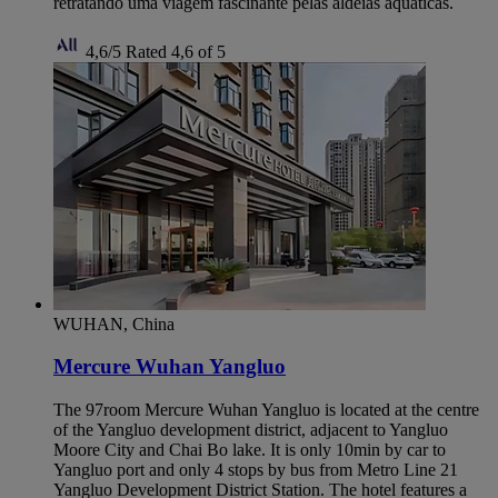
retratando uma viagem fascinante pelas aldeias aquáticas.
4,6/5
Rated 4,6 of 5
WUHAN, China
Mercure Wuhan Yangluo
The 97room Mercure Wuhan Yangluo is located at the centre
of the Yangluo development district, adjacent to Yangluo
Moore City and Chai Bo lake. It is only 10min by car to
Yangluo port and only 4 stops by bus from Metro Line 21
Yangluo Development District Station. The hotel features a