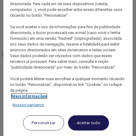
direcionada. Para cada um de seus dispositivos (celular,
computador...), você pode escolher entre esses diferentes usos
clicando no botão “Personalizar”.
Se você aceitar o uso de informações para fins de publicidade
direcionada, a Accor processará seu e-mail (caso você o tenha
fornecido) em uma versão “hashed” (criptografada), associada
Yichang
aos seus dados de navegação, reserva e fidelidade para exibir
anúncios direcionados em sites de terceiros e redes sociais.
Load More
See more items
Seus dados poderão ser cruzados com dados que esses
terceiros já possuam. Para saber mais, consulte a seção
“publicidade direcionada” por meio do botão “Personalizar”.
Você poderá alterar suas escolhas a qualquer momento clicando
no botão “Personalizar”, disponível no link "Cookies" no rodapé
da página.
Mais informações
Nossos parceiros
Personalizar
Aceitar tudo
WUHAN, China