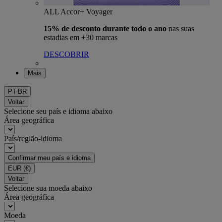
ALL Accor+ Voyager
15% de desconto durante todo o ano
nas suas
estadias em +30 marcas
DESCOBRIR
Mais
PT-BR
Voltar
Selecione seu país e idioma abaixo
Área geográfica
País/região-idioma
Confirmar meu país e idioma
EUR
(€)
Voltar
Selecione sua moeda abaixo
Área geográfica
Moeda