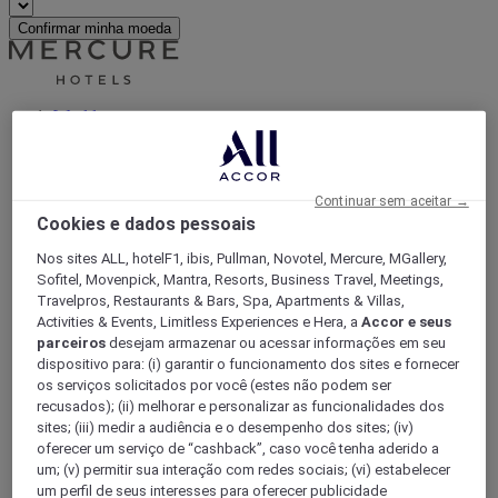
Confirmar minha moeda
World
Asia
China
HUBEI
Continuar sem aceitar →
Cookies e dados pessoais
Nos sites ALL, hotelF1, ibis, Pullman, Novotel, Mercure, MGallery,
Sofitel, Movenpick, Mantra, Resorts, Business Travel, Meetings,
Travelpros, Restaurants & Bars, Spa, Apartments & Villas,
Activities & Events, Limitless Experiences e Hera, a
Accor e seus
parceiros
desejam armazenar ou acessar informações em seu
dispositivo para: (i) garantir o funcionamento dos sites e fornecer
os serviços solicitados por você (estes não podem ser
recusados); (ii) melhorar e personalizar as funcionalidades dos
Wuhan
sites; (iii) medir a audiência e o desempenho dos sites; (iv)
oferecer um serviço de “cashback”, caso você tenha aderido a
um; (v) permitir sua interação com redes sociais; (vi) estabelecer
um perfil de seus interesses para oferecer publicidade