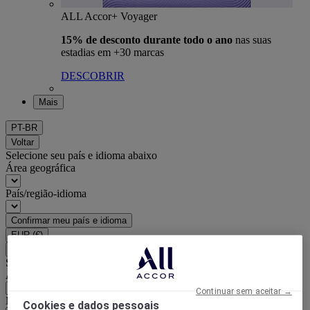
ALL Accor+ Voyager
15% de desconto durante todo o ano
nas suas
estadias em +30 marcas
DESCOBRIR
Mais
PT-BR
Voltar
Selecione seu país e idioma abaixo
Área geográfica
País/região-idioma
Confirmar meu país e idioma
EUR
(€)
Voltar
Selecione sua moeda abaixo
Área geográfica
Continuar sem aceitar →
Moeda
Cookies e dados pessoais