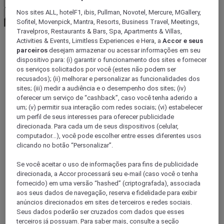
Nos sites ALL, hotelF1, ibis, Pullman, Novotel, Mercure, MGallery,
Confirmar minha moeda
Sofitel, Movenpick, Mantra, Resorts, Business Travel, Meetings,
Travelpros, Restaurants & Bars, Spa, Apartments & Villas,
Activities & Events, Limitless Experiences e Hera, a
Accor e seus
parceiros
desejam armazenar ou acessar informações em seu
World
dispositivo para: (i) garantir o funcionamento dos sites e fornecer
Asia
os serviços solicitados por você (estes não podem ser
China
recusados); (ii) melhorar e personalizar as funcionalidades dos
FUJIAN
sites; (iii) medir a audiência e o desempenho dos sites; (iv)
oferecer um serviço de “cashback”, caso você tenha aderido a
um; (v) permitir sua interação com redes sociais; (vi) estabelecer
Shishi
um perfil de seus interesses para oferecer publicidade
direcionada. Para cada um de seus dispositivos (celular,
computador...), você pode escolher entre esses diferentes usos
clicando no botão “Personalizar”.
Fuzhou
Se você aceitar o uso de informações para fins de publicidade
direcionada, a Accor processará seu e-mail (caso você o tenha
fornecido) em uma versão “hashed” (criptografada), associada
Quanzhou
aos seus dados de navegação, reserva e fidelidade para exibir
anúncios direcionados em sites de terceiros e redes sociais.
Seus dados poderão ser cruzados com dados que esses
terceiros já possuam. Para saber mais, consulte a seção