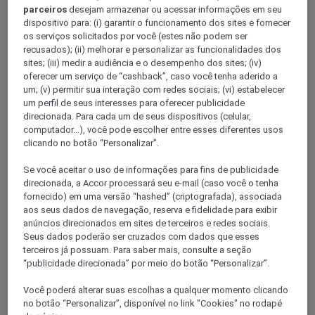
parceiros
desejam armazenar ou acessar informações em seu
dispositivo para: (i) garantir o funcionamento dos sites e fornecer
os serviços solicitados por você (estes não podem ser
recusados); (ii) melhorar e personalizar as funcionalidades dos
sites; (iii) medir a audiência e o desempenho dos sites; (iv)
oferecer um serviço de “cashback”, caso você tenha aderido a
um; (v) permitir sua interação com redes sociais; (vi) estabelecer
um perfil de seus interesses para oferecer publicidade
direcionada. Para cada um de seus dispositivos (celular,
computador...), você pode escolher entre esses diferentes usos
clicando no botão “Personalizar”.
MAKASSAR, Indonésia
Se você aceitar o uso de informações para fins de publicidade
Mercure Makassar Nexa Pettarani
direcionada, a Accor processará seu e-mail (caso você o tenha
fornecido) em uma versão “hashed” (criptografada), associada
aos seus dados de navegação, reserva e fidelidade para exibir
O Mercure Makassar Nexa Pettarani situa-se na vibrante rua
anúncios direcionados em sites de terceiros e redes sociais.
Jalan A. P. Pettarani, o coração do governo e da zona
comercial. Dispõe de 174 quartos, um salão de baile com
Seus dados poderão ser cruzados com dados que esses
capacidade máxima para 500 pessoas, salas de reuniões
terceiros já possuam. Para saber mais, consulte a seção
modernas, o Restaurante Losari (aberto todo o dia), o Toraja
“publicidade direcionada” por meio do botão “Personalizar”.
Bar, uma grande piscina exterior, ginásio, Spa e serviço de
quartos 24 horas por dia.
Você poderá alterar suas escolhas a qualquer momento clicando
no botão “Personalizar”, disponível no link "Cookies" no rodapé