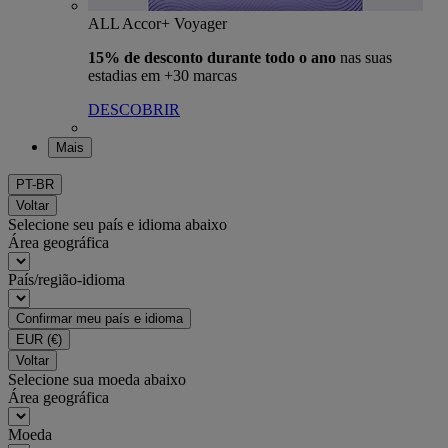
ALL Accor+ Voyager
15% de desconto durante todo o ano
nas suas
estadias em +30 marcas
DESCOBRIR
Mais
PT-BR
Voltar
Selecione seu país e idioma abaixo
Área geográfica
País/região-idioma
Confirmar meu país e idioma
EUR
(€)
Voltar
Selecione sua moeda abaixo
Área geográfica
Moeda