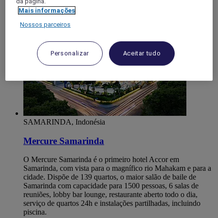
da página.
4,7/5
Rated 4,7 of 5
Mais informações
Nossos parceiros
Personalizar
Aceitar tudo
SAMARINDA, Indonésia
Mercure Samarinda
O Mercure Samarinda é o primeiro hotel Accor em
Samarinda, com vista para o magnífico rio Mahakam e para a
cidade. Dispõe de 139 quartos, o maior salão de baile de
Samarinda com capacidade para 1500 pessoas, 6 salas de
reuniões, lobby bar lounge, restaurante aberto todo o dia,
serviço de quartos 24h e instalações partilhadas, incluindo
piscina.