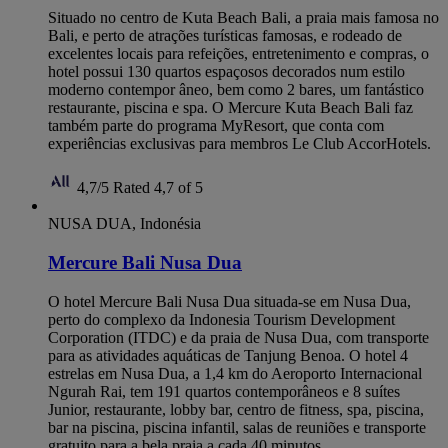
Situado no centro de Kuta Beach Bali, a praia mais famosa no
Bali, e perto de atrações turísticas famosas, e rodeado de
excelentes locais para refeições, entretenimento e compras, o
hotel possui 130 quartos espaçosos decorados num estilo
moderno contempor âneo, bem como 2 bares, um fantástico
restaurante, piscina e spa. O Mercure Kuta Beach Bali faz
também parte do programa MyResort, que conta com
experiências exclusivas para membros Le Club AccorHotels.
4,7/5
Rated 4,7 of 5
NUSA DUA, Indonésia
Mercure Bali Nusa Dua
O hotel Mercure Bali Nusa Dua situada-se em Nusa Dua,
perto do complexo da Indonesia Tourism Development
Corporation (ITDC) e da praia de Nusa Dua, com transporte
para as atividades aquáticas de Tanjung Benoa. O hotel 4
estrelas em Nusa Dua, a 1,4 km do Aeroporto Internacional
Ngurah Rai, tem 191 quartos contemporâneos e 8 suítes
Junior, restaurante, lobby bar, centro de fitness, spa, piscina,
bar na piscina, piscina infantil, salas de reuniões e transporte
gratuito para a bela praia a cada 40 minutos