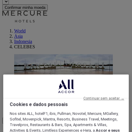
Confirmar minha moeda
World
Asia
Indonesia
CELEBES
Continuar sem aceitar →
Cookies e dados pessoais
Sulawesi Du Sud
Nos sites ALL, hotelF1, ibis, Pullman, Novotel, Mercure, MGallery,
Sofitel, Movenpick, Mantra, Resorts, Business Travel, Meetings,
Load More
See more items
Travelpros, Restaurants & Bars, Spa, Apartments & Villas,
Activities & Events, Limitless Experiences e Hera, a
Accor e seus