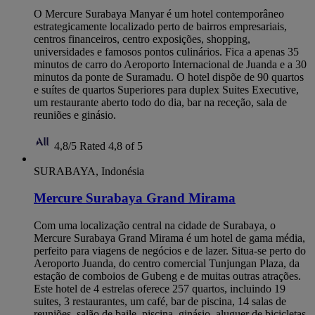
O Mercure Surabaya Manyar é um hotel contemporâneo
estrategicamente localizado perto de bairros empresariais,
centros financeiros, centro exposições, shopping,
universidades e famosos pontos culinários. Fica a apenas 35
minutos de carro do Aeroporto Internacional de Juanda e a 30
minutos da ponte de Suramadu. O hotel dispõe de 90 quartos
e suítes de quartos Superiores para duplex Suites Executive,
um restaurante aberto todo do dia, bar na receção, sala de
reuniões e ginásio.
4,8/5
Rated 4,8 of 5
SURABAYA, Indonésia
Mercure Surabaya Grand Mirama
Com uma localização central na cidade de Surabaya, o
Mercure Surabaya Grand Mirama é um hotel de gama média,
perfeito para viagens de negócios e de lazer. Situa-se perto do
Aeroporto Juanda, do centro comercial Tunjungan Plaza, da
estação de comboios de Gubeng e de muitas outras atrações.
Este hotel de 4 estrelas oferece 257 quartos, incluindo 19
suites, 3 restaurantes, um café, bar de piscina, 14 salas de
reuniões, salão de baile, piscina, ginásio, aluguer de bicicletas