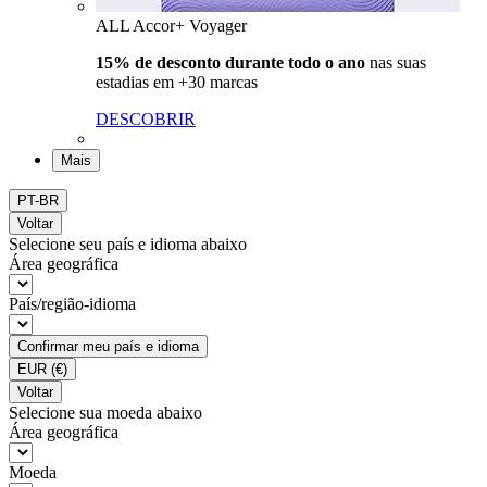
ALL Accor+ Voyager
15% de desconto durante todo o ano
nas suas
estadias em +30 marcas
DESCOBRIR
Mais
PT-BR
Voltar
Selecione seu país e idioma abaixo
Área geográfica
País/região-idioma
Confirmar meu país e idioma
EUR
(€)
Voltar
Selecione sua moeda abaixo
Área geográfica
Moeda