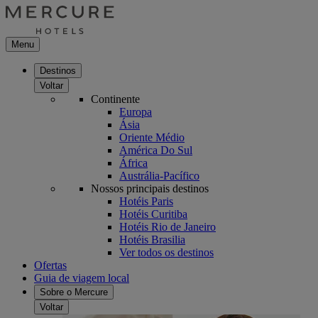
Menu
Destinos
Voltar
Continente
Europa
Ásia
Oriente Médio
América Do Sul
África
Austrália-Pacífico
Nossos principais destinos
Hotéis Paris
Hotéis Curitiba
Hotéis Rio de Janeiro
Hotéis Brasilia
Ver todos os destinos
Ofertas
Guia de viagem local
Sobre o Mercure
Voltar