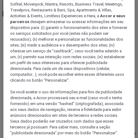
Sofitel, Movenpick, Mantra, Resorts, Business Travel, Meetings,
Confirmar minha moeda
Travelpros, Restaurants & Bars, Spa, Apartments & Villas,
Activities & Events, Limitless Experiences e Hera, a
Accor e seus
parceiros
desejam armazenar ou acessar informações em seu
dispositivo para: (i) garantir o funcionamento dos sites e fornecer
World
os serviços solicitados por você (estes não podem ser
Europe
recusados); (ii) melhorar e personalizar as funcionalidades dos
Germany
sites; (iii) medir a audiência e o desempenho dos sites; (iv)
Berlin - Land
oferecer um serviço de “cashback”, caso você tenha aderido a
Berlin
um; (v) permitir sua interação com redes sociais; (vi) estabelecer
Steglitz-Zehlendorf
um perfil de seus interesses para oferecer publicidade
direcionada. Para cada um de seus dispositivos (celular,
computador...), você pode escolher entre esses diferentes usos
POTSDAM, Alemanha
clicando no botão “Personalizar”.
Mercure Hotel Potsdam City
Se você aceitar o uso de informações para fins de publicidade
direcionada, a Accor processará seu e-mail (caso você o tenha
O Mercure Hotel Potsdam City, de 4 estrelas, está localizado
fornecido) em uma versão “hashed” (criptografada), associada
no centro histórico da cidade, em frente ao Palácio de
aos seus dados de navegação, reserva e fidelidade para exibir
Potsdam. Todos os 210 quartos têm ar condicionado e WIFI.
anúncios direcionados em sites de terceiros e redes sociais.
Os pisos superiores oferecem uma vista fantástica de Potsdam
Seus dados poderão ser cruzados com dados que esses
e dos lagos. Algumas das 13 salas de reuniões estão também
terceiros já possuam. Para saber mais, consulte a seção
localizadas nos pisos superiores e estão disponíveis para
“publicidade direcionada” por meio do botão “Personalizar”.
eventos com até 200 pessoas. A estação principal de comboios