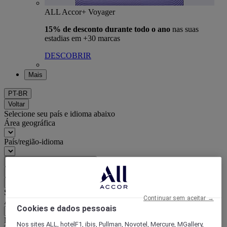
ALL Accor+ Voyager
15% de desconto durante todo o ano
nas suas
estadias em +30 marcas
DESCOBRIR
Mais
PT-BR
Voltar
Selecione seu país e idioma abaixo
Área geográfica
País/região-idioma
Confirmar meu país e idioma
EUR
(€)
Voltar
Selecione sua moeda abaixo
Continuar sem aceitar →
Área geográfica
Cookies e dados pessoais
Moeda
Nos sites ALL, hotelF1, ibis, Pullman, Novotel, Mercure, MGallery,