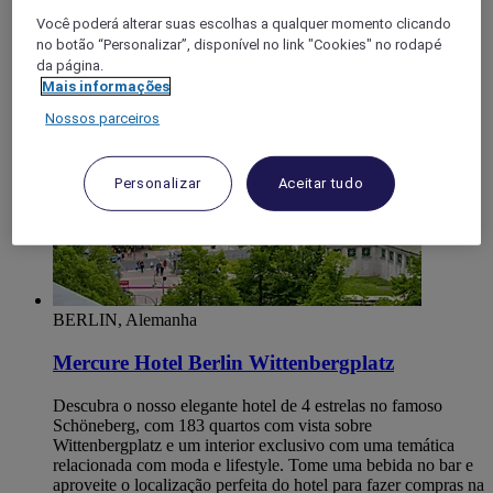
fica a apenas alguns minutos a pé.
Você poderá alterar suas escolhas a qualquer momento clicando
no botão “Personalizar”, disponível no link "Cookies" no rodapé
4,2/5
Rated 4,2 of 5
da página.
Mais informações
Nossos parceiros
Personalizar
Aceitar tudo
BERLIN, Alemanha
Mercure Hotel Berlin Wittenbergplatz
Descubra o nosso elegante hotel de 4 estrelas no famoso
Schöneberg, com 183 quartos com vista sobre
Wittenbergplatz e um interior exclusivo com uma temática
relacionada com moda e lifestyle. Tome uma bebida no bar e
aproveite o localização perfeita do hotel para fazer compras na