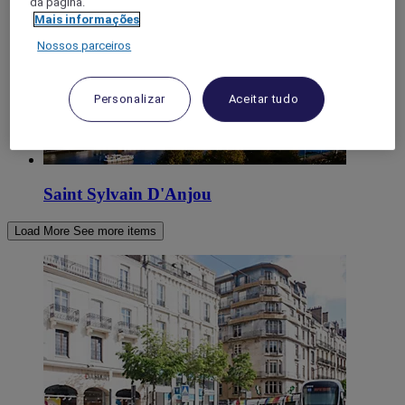
da página.
Mais informações
Nossos parceiros
Personalizar
Aceitar tudo
Saint Sylvain D'Anjou
Load More
See more items