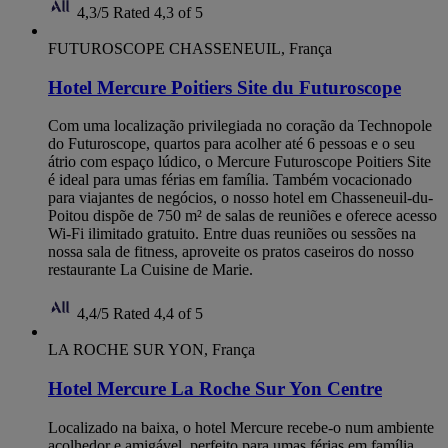
4,3/5
Rated 4,3 of 5
FUTUROSCOPE CHASSENEUIL, França
Hotel Mercure Poitiers Site du Futuroscope
Com uma localização privilegiada no coração da Technopole
do Futuroscope, quartos para acolher até 6 pessoas e o seu
átrio com espaço lúdico, o Mercure Futuroscope Poitiers Site
é ideal para umas férias em família. Também vocacionado
para viajantes de negócios, o nosso hotel em Chasseneuil-du-
Poitou dispõe de 750 m² de salas de reuniões e oferece acesso
Wi-Fi ilimitado gratuito. Entre duas reuniões ou sessões na
nossa sala de fitness, aproveite os pratos caseiros do nosso
restaurante La Cuisine de Marie.
4,4/5
Rated 4,4 of 5
LA ROCHE SUR YON, França
Hotel Mercure La Roche Sur Yon Centre
Localizado na baixa, o hotel Mercure recebe-o num ambiente
acolhedor e amigável, perfeito para umas férias em família