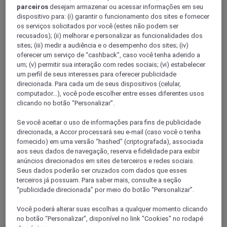
Angers
parceiros
desejam armazenar ou acessar informações em seu
dispositivo para: (i) garantir o funcionamento dos sites e fornecer
os serviços solicitados por você (estes não podem ser
recusados); (ii) melhorar e personalizar as funcionalidades dos
sites; (iii) medir a audiência e o desempenho dos sites; (iv)
oferecer um serviço de “cashback”, caso você tenha aderido a
um; (v) permitir sua interação com redes sociais; (vi) estabelecer
um perfil de seus interesses para oferecer publicidade
direcionada. Para cada um de seus dispositivos (celular,
computador...), você pode escolher entre esses diferentes usos
clicando no botão “Personalizar”.
Saumur
Se você aceitar o uso de informações para fins de publicidade
direcionada, a Accor processará seu e-mail (caso você o tenha
fornecido) em uma versão “hashed” (criptografada), associada
aos seus dados de navegação, reserva e fidelidade para exibir
anúncios direcionados em sites de terceiros e redes sociais.
Seus dados poderão ser cruzados com dados que esses
terceiros já possuam. Para saber mais, consulte a seção
“publicidade direcionada” por meio do botão “Personalizar”.
Você poderá alterar suas escolhas a qualquer momento clicando
no botão “Personalizar”, disponível no link "Cookies" no rodapé
Cholet