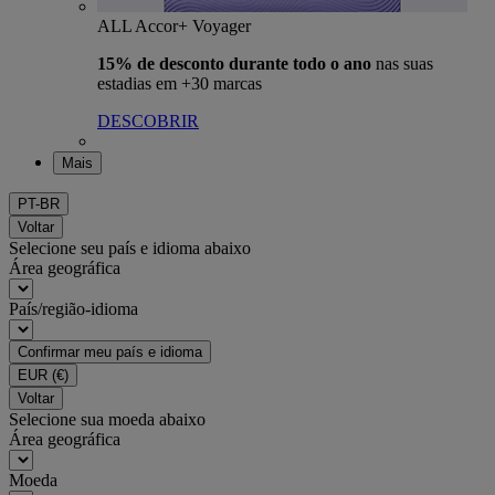
ALL Accor+ Voyager
15% de desconto durante todo o ano
nas suas
estadias em +30 marcas
DESCOBRIR
Mais
PT-BR
Voltar
Selecione seu país e idioma abaixo
Área geográfica
País/região-idioma
Confirmar meu país e idioma
EUR
(€)
Voltar
Selecione sua moeda abaixo
Área geográfica
Moeda