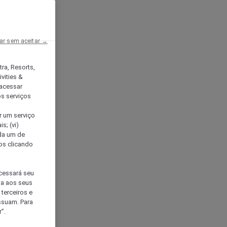
ar sem aceitar →
tra, Resorts,
vities &
acessar
os serviços
er um serviço
s; (vi)
ada um de
sos clicando
ocessará seu
da aos seus
terceiros e
ssuam. Para
”.