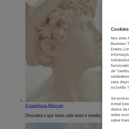
Cookies
Nos sites A
Business T
Events, Li
informaçõe
solicitado
funcionali
de “cashba
estabelece
seus dispo
no botão “
Se você ac
e-mail (ca
Experiência Mercure
dados de n
redes soci
Descubra o que torna cada hotel e estadia Mercure única
saber mais