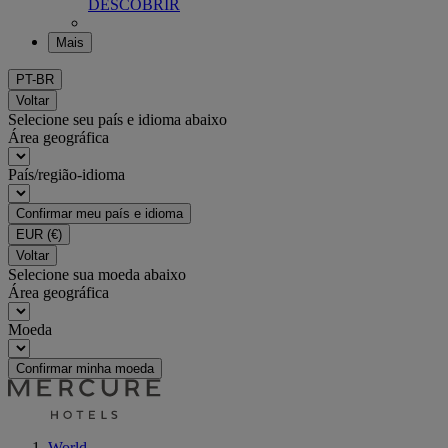
DESCOBRIR
Mais
PT-BR
Voltar
Selecione seu país e idioma abaixo
Área geográfica
País/região-idioma
Confirmar meu país e idioma
EUR
(€)
Voltar
Selecione sua moeda abaixo
Área geográfica
Moeda
Confirmar minha moeda
World