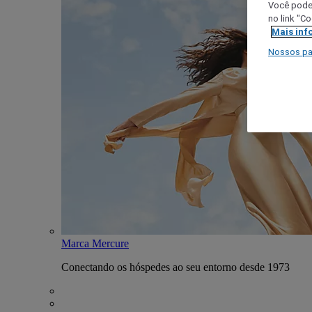
Você poder
no link "C
Mais inf
Nossos pa
Marca Mercure
Conectando os hóspedes ao seu entorno desde 1973