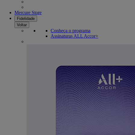
Mercure Store
Fidelidade
Voltar
Conheça o programa
Assinaturas ALL Accor+