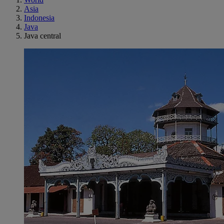
Asia
Indonesia
Java
Java central