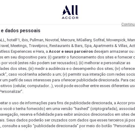
Continu
 e dados pessoais
LL, hotelF1, ibis, Pullman, Novotel, Mercure, MGallery, Sofitel, Movenpick, Man
ravel, Meetings, Travelpros, Restaurants & Bars, Spa, Apartments & Villas, Acti
mitless Experiences e Hera, a
Accor e seus parceiros
desejam armazenar ou 
s em seu dispositivo para: (i) garantir o funcionamento dos sites e fornecer 
s por você (estes não podem ser recusados); (ii) melhorar e personalizar as
dades dos sites; (iii) medir a audiência e o desempenho dos sites; (iv) oferec
ck”, caso você tenha aderido a um; (v) permitir sua interação com redes sociai
r um perfil de seus interesses para oferecer publicidade direcionada. Para c
sitivos (celular, computador...), você pode escolher entre esses diferentes u
Personalizar”.
eitar o uso de informações para fins de publicidade direcionada, a Accor pr
so você o tenha fornecido) em uma versão “hashed” (criptografada), associa
avegação, reserva e fidelidade para exibir anúncios direcionados em sites de 
ais. Seus dados poderão ser cruzados com dados que esses terceiros já po
, consulte a seção “publicidade direcionada” por meio do botão “Personalizar