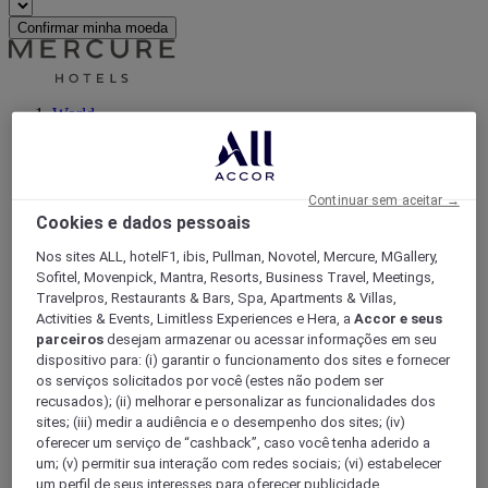
Confirmar minha moeda
World
Europe
France
Alsace
BAS-RHIN
Continuar sem aceitar →
Cookies e dados pessoais
Nos sites ALL, hotelF1, ibis, Pullman, Novotel, Mercure, MGallery,
Sofitel, Movenpick, Mantra, Resorts, Business Travel, Meetings,
Travelpros, Restaurants & Bars, Spa, Apartments & Villas,
Activities & Events, Limitless Experiences e Hera, a
Accor e seus
parceiros
desejam armazenar ou acessar informações em seu
dispositivo para: (i) garantir o funcionamento dos sites e fornecer
os serviços solicitados por você (estes não podem ser
recusados); (ii) melhorar e personalizar as funcionalidades dos
Selestat
sites; (iii) medir a audiência e o desempenho dos sites; (iv)
oferecer um serviço de “cashback”, caso você tenha aderido a
um; (v) permitir sua interação com redes sociais; (vi) estabelecer
um perfil de seus interesses para oferecer publicidade