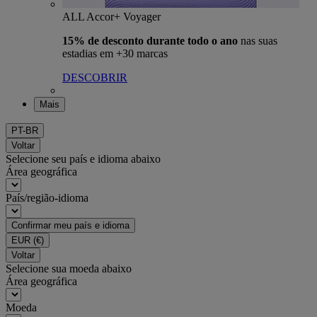
ALL Accor+ Voyager
15% de desconto durante todo o ano
nas suas
estadias em +30 marcas
DESCOBRIR
Mais
PT-BR
Voltar
Selecione seu país e idioma abaixo
Área geográfica
País/região-idioma
Confirmar meu país e idioma
EUR
(€)
Voltar
Selecione sua moeda abaixo
Área geográfica
Moeda