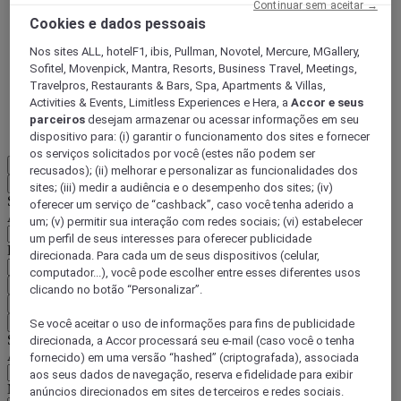
Continuar sem aceitar →
ALL Accor+ Voyager
Cookies e dados pessoais
15% de desconto durante todo o ano
nas suas
Nos sites ALL, hotelF1, ibis, Pullman, Novotel, Mercure, MGallery,
estadias em +30 marcas
Sofitel, Movenpick, Mantra, Resorts, Business Travel, Meetings,
Travelpros, Restaurants & Bars, Spa, Apartments & Villas,
DESCOBRIR
Activities & Events, Limitless Experiences e Hera, a
Accor e seus
parceiros
desejam armazenar ou acessar informações em seu
Mais
dispositivo para: (i) garantir o funcionamento dos sites e fornecer
os serviços solicitados por você (estes não podem ser
PT-BR
recusados); (ii) melhorar e personalizar as funcionalidades dos
Voltar
sites; (iii) medir a audiência e o desempenho dos sites; (iv)
Selecione seu país e idioma abaixo
oferecer um serviço de “cashback”, caso você tenha aderido a
Área geográfica
um; (v) permitir sua interação com redes sociais; (vi) estabelecer
um perfil de seus interesses para oferecer publicidade
País/região-idioma
direcionada. Para cada um de seus dispositivos (celular,
computador...), você pode escolher entre esses diferentes usos
Confirmar meu país e idioma
clicando no botão “Personalizar”.
EUR
(€)
Voltar
Se você aceitar o uso de informações para fins de publicidade
Selecione sua moeda abaixo
direcionada, a Accor processará seu e-mail (caso você o tenha
Área geográfica
fornecido) em uma versão “hashed” (criptografada), associada
aos seus dados de navegação, reserva e fidelidade para exibir
Moeda
anúncios direcionados em sites de terceiros e redes sociais.