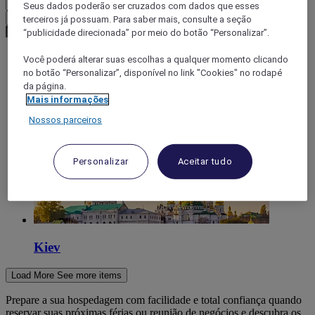
Seus dados poderão ser cruzados com dados que esses
Confirmar minha moeda
terceiros já possuam. Para saber mais, consulte a seção
“publicidade direcionada” por meio do botão “Personalizar”.
Você poderá alterar suas escolhas a qualquer momento clicando
no botão “Personalizar”, disponível no link "Cookies" no rodapé
World
Europe
da página.
Ukraine
Mais informações
Nossos parceiros
Personalizar
Aceitar tudo
Kiev
Load More
See more items
Prepare a sua hospedagem com facilidade e total confiança quando
reservar suas próximas férias ou reunião de negócios e descubra os