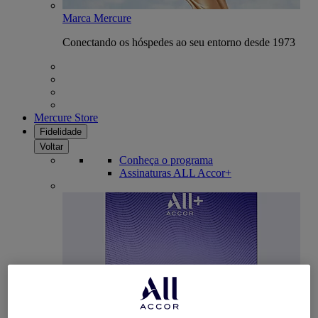
Marca Mercure
Conectando os hóspedes ao seu entorno desde 1973
Mercure Store
Fidelidade
Voltar
Conheça o programa
Assinaturas ALL Accor+