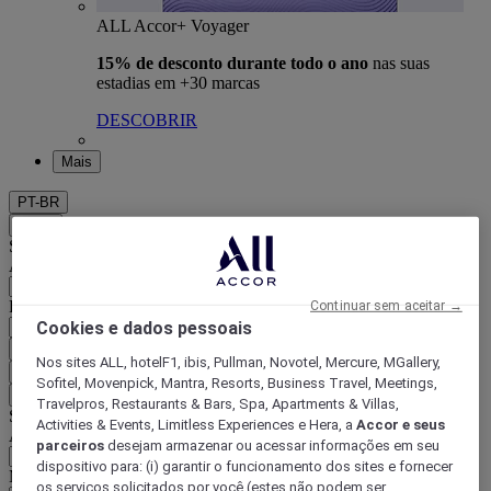
ALL Accor+ Voyager
15% de desconto durante todo o ano
nas suas
estadias em +30 marcas
DESCOBRIR
Mais
PT-BR
Voltar
Selecione seu país e idioma abaixo
Área geográfica
País/região-idioma
Continuar sem aceitar →
Cookies e dados pessoais
Confirmar meu país e idioma
Nos sites ALL, hotelF1, ibis, Pullman, Novotel, Mercure, MGallery,
EUR
(€)
Sofitel, Movenpick, Mantra, Resorts, Business Travel, Meetings,
Voltar
Travelpros, Restaurants & Bars, Spa, Apartments & Villas,
Selecione sua moeda abaixo
Activities & Events, Limitless Experiences e Hera, a
Accor e seus
Área geográfica
parceiros
desejam armazenar ou acessar informações em seu
dispositivo para: (i) garantir o funcionamento dos sites e fornecer
Moeda
os serviços solicitados por você (estes não podem ser