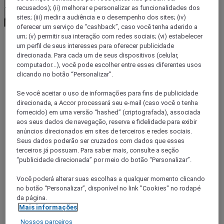
recusados); (ii) melhorar e personalizar as funcionalidades dos
Confirmar minha moeda
sites; (iii) medir a audiência e o desempenho dos sites; (iv)
oferecer um serviço de “cashback”, caso você tenha aderido a
um; (v) permitir sua interação com redes sociais; (vi) estabelecer
um perfil de seus interesses para oferecer publicidade
World
direcionada. Para cada um de seus dispositivos (celular,
Europe
computador...), você pode escolher entre esses diferentes usos
Spain
clicando no botão “Personalizar”.
Se você aceitar o uso de informações para fins de publicidade
direcionada, a Accor processará seu e-mail (caso você o tenha
CASTELA E LEÃO
fornecido) em uma versão “hashed” (criptografada), associada
aos seus dados de navegação, reserva e fidelidade para exibir
anúncios direcionados em sites de terceiros e redes sociais.
Seus dados poderão ser cruzados com dados que esses
terceiros já possuam. Para saber mais, consulte a seção
“publicidade direcionada” por meio do botão “Personalizar”.
Você poderá alterar suas escolhas a qualquer momento clicando
no botão “Personalizar”, disponível no link "Cookies" no rodapé
da página.
Mais informações
CASTILLA-LA MANCHA-Espanha
Nossos parceiros