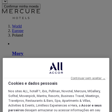
Confirmar minha moeda
World
Europe
Poland
Mory
Continuar sem aceitar →
Cookies e dados pessoais
Nos sites ALL, hotelF1, ibis, Pullman, Novotel, Mercure, MGallery,
Sofitel, Movenpick, Mantra, Resorts, Business Travel, Meetings,
Travelpros, Restaurants & Bars, Spa, Apartments & Villas,
Activities & Events, Limitless Experiences e Hera, a
Accor e seus
Katowice
parceiros
desejam armazenar ou acessar informações em seu