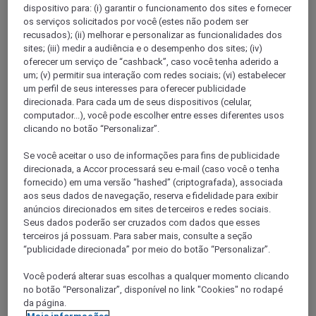
dispositivo para: (i) garantir o funcionamento dos sites e fornecer
os serviços solicitados por você (estes não podem ser
recusados); (ii) melhorar e personalizar as funcionalidades dos
sites; (iii) medir a audiência e o desempenho dos sites; (iv)
oferecer um serviço de “cashback”, caso você tenha aderido a
um; (v) permitir sua interação com redes sociais; (vi) estabelecer
um perfil de seus interesses para oferecer publicidade
direcionada. Para cada um de seus dispositivos (celular,
computador...), você pode escolher entre esses diferentes usos
clicando no botão “Personalizar”.
Bielsko Biala
Se você aceitar o uso de informações para fins de publicidade
direcionada, a Accor processará seu e-mail (caso você o tenha
fornecido) em uma versão “hashed” (criptografada), associada
aos seus dados de navegação, reserva e fidelidade para exibir
anúncios direcionados em sites de terceiros e redes sociais.
Seus dados poderão ser cruzados com dados que esses
terceiros já possuam. Para saber mais, consulte a seção
“publicidade direcionada” por meio do botão “Personalizar”.
Você poderá alterar suas escolhas a qualquer momento clicando
Lublin
no botão “Personalizar”, disponível no link "Cookies" no rodapé
da página.