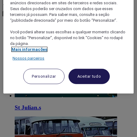
anúncios direcionados em sites de terceiros e redes sociais.
Confirmar minha moeda
Seus dados poderão ser cruzados com dados que esses
terceiros já possuam. Para saber mais, consulte a seção
“publicidade direcionada” por meio do botão “Personalizar”.
World
Você poderá alterar suas escolhas a qualquer momento clicando
Europe
no botão “Personalizar”, disponível no link "Cookies" no rodapé
Malta
da página.
Mais informações
Nossos parceiros
Personalizar
Aceitar tudo
St Julian.s