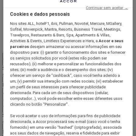
ALL Accor+ Voyager
Continuar sem aceitar →
Cookies e dados pessoais
15% de desconto durante todo o ano
nas suas
estadias em +30 marcas
Nos sites ALL, hotelF1, ibis, Pullman, Novotel, Mercure, MGallery,
Sofitel, Movenpick, Mantra, Resorts, Business Travel, Meetings,
DESCOBRIR
Travelpros, Restaurants & Bars, Spa, Apartments & Villas,
Activities & Events, Limitless Experiences e Hera, a
Accor e seus
Mais
parceiros
desejam armazenar ou acessar informações em seu
dispositivo para: (i) garantir o funcionamento dos sites e fornecer
PT-BR
os serviços solicitados por você (estes não podem ser
Voltar
recusados); (ii) melhorar e personalizar as funcionalidades dos
Selecione seu país e idioma abaixo
sites; (iii) medir a audiência e o desempenho dos sites; (iv)
Área geográfica
oferecer um serviço de “cashback”, caso você tenha aderido a
um; (v) permitir sua interação com redes sociais; (vi) estabelecer
País/região-idioma
um perfil de seus interesses para oferecer publicidade
direcionada. Para cada um de seus dispositivos (celular,
Confirmar meu país e idioma
computador...), você pode escolher entre esses diferentes usos
EUR
(€)
clicando no botão “Personalizar”.
Voltar
Selecione sua moeda abaixo
Se você aceitar o uso de informações para fins de publicidade
Área geográfica
direcionada, a Accor processará seu e-mail (caso você o tenha
fornecido) em uma versão “hashed” (criptografada), associada
Moeda
aos seus dados de navegação, reserva e fidelidade para exibir