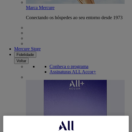
Marca Mercure
Conectando os hóspedes ao seu entorno desde 1973
Mercure Store
Fidelidade
Voltar
Conheça o programa
Assinaturas ALL Accor+