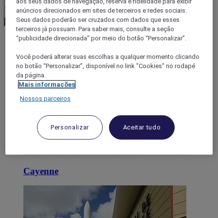
aos seus dados de navegação, reserva e fidelidade para exibir
anúncios direcionados em sites de terceiros e redes sociais.
Confirmar minha moeda
Seus dados poderão ser cruzados com dados que esses
terceiros já possuam. Para saber mais, consulte a seção
“publicidade direcionada” por meio do botão “Personalizar”.
World
Você poderá alterar suas escolhas a qualquer momento clicando
South America
no botão “Personalizar”, disponível no link "Cookies" no rodapé
French Guiana
da página.
Mais informações
Nossos parceiros
Personalizar
Aceitar tudo
Cayenne