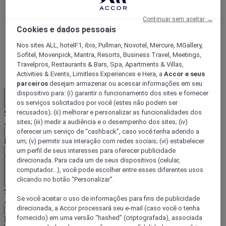
ALL Accor+ Voyager
Continuar sem aceitar →
15% de desconto durante todo o ano
nas suas
Cookies e dados pessoais
estadias em +30 marcas
Nos sites ALL, hotelF1, ibis, Pullman, Novotel, Mercure, MGallery,
DESCOBRIR
Sofitel, Movenpick, Mantra, Resorts, Business Travel, Meetings,
Travelpros, Restaurants & Bars, Spa, Apartments & Villas,
Activities & Events, Limitless Experiences e Hera, a
Accor e seus
Mais
parceiros
desejam armazenar ou acessar informações em seu
PT-BR
dispositivo para: (i) garantir o funcionamento dos sites e fornecer
os serviços solicitados por você (estes não podem ser
Voltar
recusados); (ii) melhorar e personalizar as funcionalidades dos
Selecione seu país e idioma abaixo
Área geográfica
sites; (iii) medir a audiência e o desempenho dos sites; (iv)
oferecer um serviço de “cashback”, caso você tenha aderido a
País/região-idioma
um; (v) permitir sua interação com redes sociais; (vi) estabelecer
um perfil de seus interesses para oferecer publicidade
direcionada. Para cada um de seus dispositivos (celular,
Confirmar meu país e idioma
computador...), você pode escolher entre esses diferentes usos
EUR
(€)
clicando no botão “Personalizar”.
Voltar
Selecione sua moeda abaixo
Se você aceitar o uso de informações para fins de publicidade
Área geográfica
direcionada, a Accor processará seu e-mail (caso você o tenha
fornecido) em uma versão “hashed” (criptografada), associada
Moeda