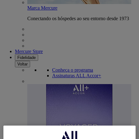
Marca Mercure
Conectando os hóspedes ao seu entorno desde 1973
Mercure Store
Fidelidade
Voltar
Conheça o programa
Assinaturas ALL Accor+