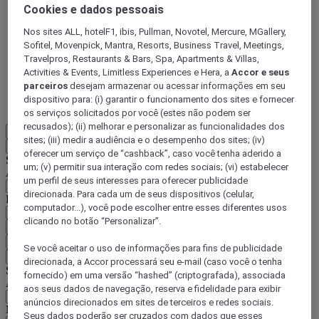
Cookies e dados pessoais
ALL Accor+ Voyager
Nos sites ALL, hotelF1, ibis, Pullman, Novotel, Mercure, MGallery,
15% de desconto durante todo o ano
nas suas
Sofitel, Movenpick, Mantra, Resorts, Business Travel, Meetings,
estadias em +30 marcas
Travelpros, Restaurants & Bars, Spa, Apartments & Villas,
Activities & Events, Limitless Experiences e Hera, a
Accor e seus
DESCOBRIR
parceiros
desejam armazenar ou acessar informações em seu
dispositivo para: (i) garantir o funcionamento dos sites e fornecer
Mais
os serviços solicitados por você (estes não podem ser
recusados); (ii) melhorar e personalizar as funcionalidades dos
PT-BR
sites; (iii) medir a audiência e o desempenho dos sites; (iv)
Voltar
oferecer um serviço de “cashback”, caso você tenha aderido a
Selecione seu país e idioma abaixo
um; (v) permitir sua interação com redes sociais; (vi) estabelecer
Área geográfica
um perfil de seus interesses para oferecer publicidade
direcionada. Para cada um de seus dispositivos (celular,
País/região-idioma
computador...), você pode escolher entre esses diferentes usos
clicando no botão “Personalizar”.
Confirmar meu país e idioma
EUR
(€)
Se você aceitar o uso de informações para fins de publicidade
Voltar
direcionada, a Accor processará seu e-mail (caso você o tenha
Selecione sua moeda abaixo
fornecido) em uma versão “hashed” (criptografada), associada
Área geográfica
aos seus dados de navegação, reserva e fidelidade para exibir
anúncios direcionados em sites de terceiros e redes sociais.
Moeda
Seus dados poderão ser cruzados com dados que esses