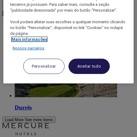
terceiros já possuam. Para saber mais, consulte a seção
Confirmar minha moeda
“publicidade direcionada” por meio do botão “Personalizar”.
Você poderá alterar suas escolhas a qualquer momento clicando
no botão “Personalizar”, disponível no link "Cookies" no rodapé
World
da página.
Europe
Mais informações
Albanie
Nossos parceiros
Personalizar
Aceitar tudo
Durrës
Load More
See more items