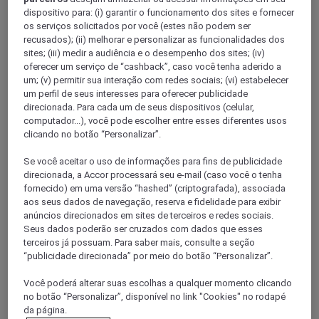
VELIZY VILLACOUBLAY, França
dispositivo para: (i) garantir o funcionamento dos sites e fornecer
os serviços solicitados por você (estes não podem ser
Hotel Mercure Paris Velizy
recusados); (ii) melhorar e personalizar as funcionalidades dos
sites; (iii) medir a audiência e o desempenho dos sites; (iv)
Desfrute de uma estadia num dos nossos amplos quartos de
oferecer um serviço de “cashback”, caso você tenha aderido a
30 m². Leve sua a família à Floresta de Meudon ou visite
um; (v) permitir sua interação com redes sociais; (vi) estabelecer
Versalhes e Paris. Prepare-se para fazer algumas
um perfil de seus interesses para oferecer publicidade
extravagâncias numa das 180 lojas do Centro Comercial
direcionada. Para cada um de seus dispositivos (celular,
Westfield, situado nas proximidades. De volta ao hotel, relaxe
computador...), você pode escolher entre esses diferentes usos
na nossa piscina coberta aquecida a 32º, termine o dia com
clicando no botão “Personalizar”.
uma das nossas bebidas regionais e depois desfrute dos
sabores sazonais da cozinha do nosso Chef.
Se você aceitar o uso de informações para fins de publicidade
direcionada, a Accor processará seu e-mail (caso você o tenha
3,6/5
Rated 3,6 of 5
fornecido) em uma versão “hashed” (criptografada), associada
aos seus dados de navegação, reserva e fidelidade para exibir
anúncios direcionados em sites de terceiros e redes sociais.
Seus dados poderão ser cruzados com dados que esses
terceiros já possuam. Para saber mais, consulte a seção
“publicidade direcionada” por meio do botão “Personalizar”.
Você poderá alterar suas escolhas a qualquer momento clicando
no botão “Personalizar”, disponível no link "Cookies" no rodapé
da página.