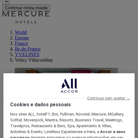
Confirmar minha moeda
World
Europe
France
Ile-de-France
YVELINES
Velizy Villacoublay
Continuar sem aceitar →
Cookies e dados pessoais
Nos sites ALL, hotelF1, ibis, Pullman, Novotel, Mercure, MGallery,
Sofitel, Movenpick, Mantra, Resorts, Business Travel, Meetings,
Travelpros, Restaurants & Bars, Spa, Apartments & Villas,
Activities & Events, Limitless Experiences e Hera, a
Accor e seus
parceiros
desejam armazenar ou acessar informações em seu