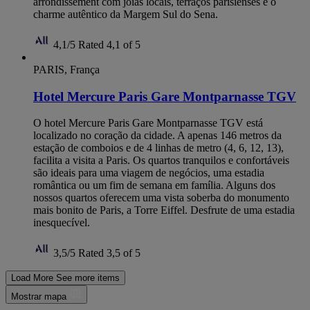
arrondissement com joias locais, terraços parisienses e o
charme autêntico da Margem Sul do Sena.
4,1/5
Rated 4,1 of 5
PARIS, França
Hotel Mercure Paris Gare Montparnasse TGV
O hotel Mercure Paris Gare Montparnasse TGV está
localizado no coração da cidade. A apenas 146 metros da
estação de comboios e de 4 linhas de metro (4, 6, 12, 13),
facilita a visita a Paris. Os quartos tranquilos e confortáveis ​​
são ideais para uma viagem de negócios, uma estadia
romântica ou um fim de semana em família. Alguns dos
nossos quartos oferecem uma vista soberba do monumento
mais bonito de Paris, a Torre Eiffel. Desfrute de uma estadia
inesquecível.
3,5/5
Rated 3,5 of 5
Load More
See more items
Mostrar mapa