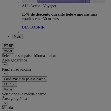
ALL Accor+ Voyager
15% de desconto durante todo o ano
nas suas
estadias em +30 marcas
DESCOBRIR
Mais
PT-BR
Voltar
Selecione seu país e idioma abaixo
Área geográfica
País/região-idioma
Confirmar meu país e idioma
EUR
(€)
Voltar
Selecione sua moeda abaixo
Área geográfica
Moeda