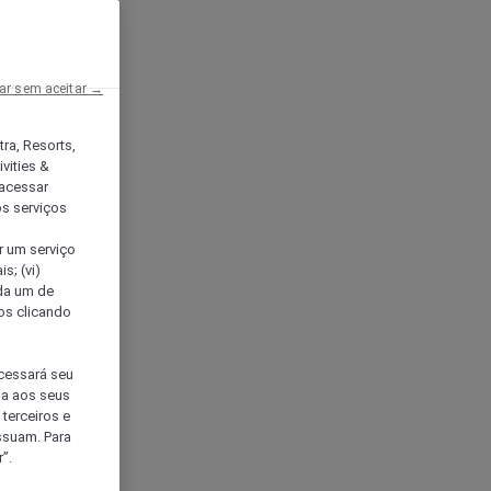
ar sem aceitar →
tra, Resorts,
vities &
acessar
os serviços
er um serviço
s; (vi)
ada um de
sos clicando
ocessará seu
da aos seus
terceiros e
ssuam. Para
”.