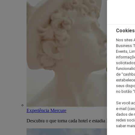
Cookies
Nos sites A
Business T
Events, Li
informaçõe
solicitado
funcionali
de “cashba
estabelece
seus dispo
no botão “
Se você ac
e-mail (ca
Experiência Mercure
dados de n
redes soci
Descubra o que torna cada hotel e estadia Mercure única
saber mais