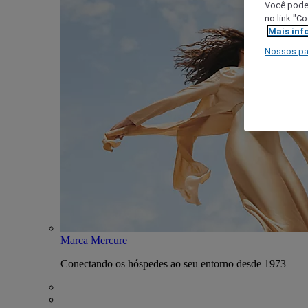
Você poder
no link "C
Mais inf
Nossos pa
Marca Mercure
Conectando os hóspedes ao seu entorno desde 1973