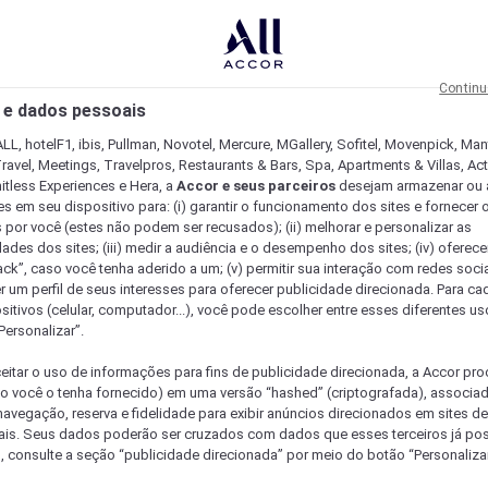
Continu
 e dados pessoais
LL, hotelF1, ibis, Pullman, Novotel, Mercure, MGallery, Sofitel, Movenpick, Man
ravel, Meetings, Travelpros, Restaurants & Bars, Spa, Apartments & Villas, Acti
mitless Experiences e Hera, a
Accor e seus parceiros
desejam armazenar ou 
s em seu dispositivo para: (i) garantir o funcionamento dos sites e fornecer 
s por você (estes não podem ser recusados); (ii) melhorar e personalizar as
dades dos sites; (iii) medir a audiência e o desempenho dos sites; (iv) oferec
ck”, caso você tenha aderido a um; (v) permitir sua interação com redes sociai
r um perfil de seus interesses para oferecer publicidade direcionada. Para c
sitivos (celular, computador...), você pode escolher entre esses diferentes u
Personalizar”.
eitar o uso de informações para fins de publicidade direcionada, a Accor pr
so você o tenha fornecido) em uma versão “hashed” (criptografada), associa
avegação, reserva e fidelidade para exibir anúncios direcionados em sites de 
ais. Seus dados poderão ser cruzados com dados que esses terceiros já po
, consulte a seção “publicidade direcionada” por meio do botão “Personalizar