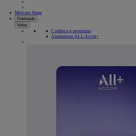
Mercure Store
Fidelidade
Voltar
Conheça o programa
Assinaturas ALL Accor+