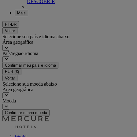
DESCOBRIR
Mais
PT-BR
Voltar
Selecione seu país e idioma abaixo
Área geográfica
País/região-idioma
Confirmar meu país e idioma
EUR
(€)
Voltar
Selecione sua moeda abaixo
Área geográfica
Moeda
Confirmar minha moeda
World