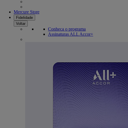
Mercure Store
Fidelidade
Voltar
Conheça o programa
Assinaturas ALL Accor+