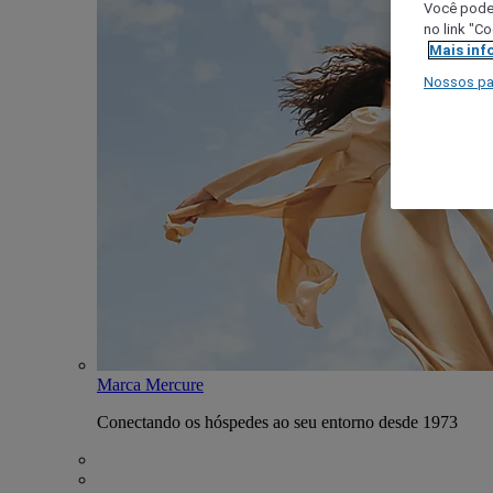
Você poder
no link "C
Mais inf
Nossos pa
Marca Mercure
Conectando os hóspedes ao seu entorno desde 1973