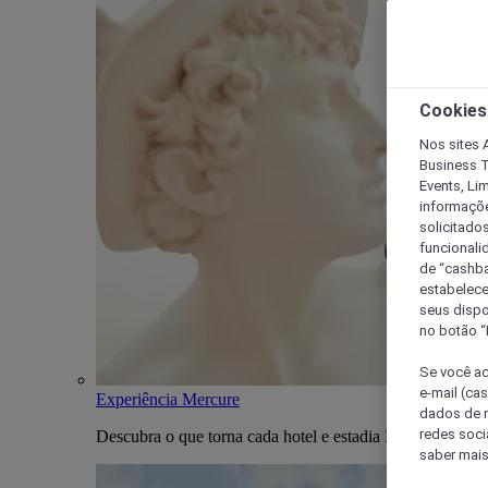
Cookies
Nos sites A
Business T
Events, Li
informaçõe
solicitado
funcionali
de “cashba
estabelece
seus dispo
no botão “
Se você ac
e-mail (ca
Experiência Mercure
dados de n
redes soci
Descubra o que torna cada hotel e estadia Mercure única
saber mais