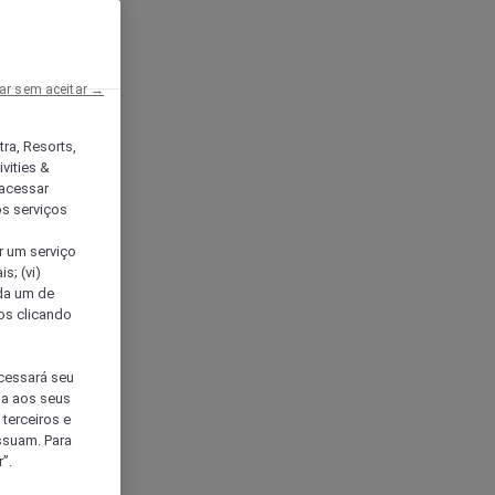
ar sem aceitar →
tra, Resorts,
vities &
acessar
os serviços
er um serviço
s; (vi)
ada um de
sos clicando
ocessará seu
da aos seus
terceiros e
ssuam. Para
”.