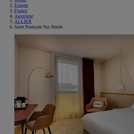
Europe
France
Auvergne
ALLIER
Saint Pourçain Sur Sioule