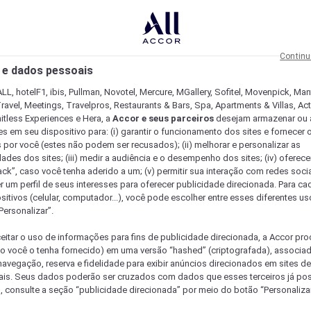
Continu
 e dados pessoais
LL, hotelF1, ibis, Pullman, Novotel, Mercure, MGallery, Sofitel, Movenpick, Man
ravel, Meetings, Travelpros, Restaurants & Bars, Spa, Apartments & Villas, Acti
mitless Experiences e Hera, a
Accor e seus parceiros
desejam armazenar ou 
s em seu dispositivo para: (i) garantir o funcionamento dos sites e fornecer 
s por você (estes não podem ser recusados); (ii) melhorar e personalizar as
dades dos sites; (iii) medir a audiência e o desempenho dos sites; (iv) oferec
ck”, caso você tenha aderido a um; (v) permitir sua interação com redes sociai
r um perfil de seus interesses para oferecer publicidade direcionada. Para c
sitivos (celular, computador...), você pode escolher entre esses diferentes u
Personalizar”.
eitar o uso de informações para fins de publicidade direcionada, a Accor pr
so você o tenha fornecido) em uma versão “hashed” (criptografada), associa
avegação, reserva e fidelidade para exibir anúncios direcionados em sites de 
ais. Seus dados poderão ser cruzados com dados que esses terceiros já po
, consulte a seção “publicidade direcionada” por meio do botão “Personalizar