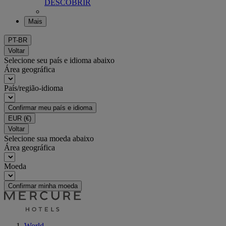
DESCOBRIR
Mais
PT-BR
Voltar
Selecione seu país e idioma abaixo
Área geográfica
País/região-idioma
Confirmar meu país e idioma
EUR
(€)
Voltar
Selecione sua moeda abaixo
Área geográfica
Moeda
Confirmar minha moeda
World