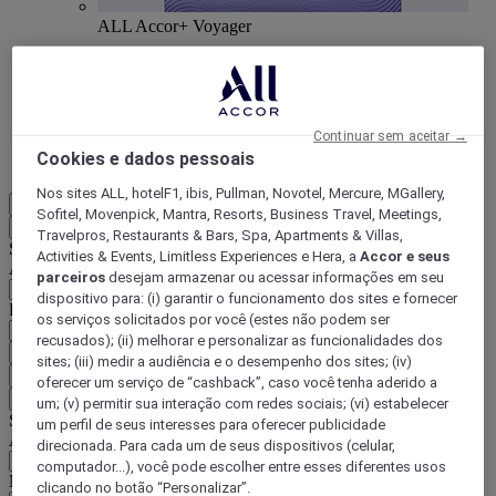
ALL Accor+ Voyager
15% de desconto durante todo o ano
nas suas
estadias em +30 marcas
DESCOBRIR
Continuar sem aceitar →
Cookies e dados pessoais
Mais
Nos sites ALL, hotelF1, ibis, Pullman, Novotel, Mercure, MGallery,
PT-BR
Sofitel, Movenpick, Mantra, Resorts, Business Travel, Meetings,
Voltar
Travelpros, Restaurants & Bars, Spa, Apartments & Villas,
Selecione seu país e idioma abaixo
Activities & Events, Limitless Experiences e Hera, a
Accor e seus
Área geográfica
parceiros
desejam armazenar ou acessar informações em seu
dispositivo para: (i) garantir o funcionamento dos sites e fornecer
País/região-idioma
os serviços solicitados por você (estes não podem ser
recusados); (ii) melhorar e personalizar as funcionalidades dos
Confirmar meu país e idioma
sites; (iii) medir a audiência e o desempenho dos sites; (iv)
EUR
(€)
oferecer um serviço de “cashback”, caso você tenha aderido a
Voltar
um; (v) permitir sua interação com redes sociais; (vi) estabelecer
Selecione sua moeda abaixo
um perfil de seus interesses para oferecer publicidade
Área geográfica
direcionada. Para cada um de seus dispositivos (celular,
computador...), você pode escolher entre esses diferentes usos
Moeda
clicando no botão “Personalizar”.