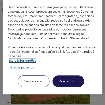
Confirmar minha moeda
Se você aceitar o uso de informações para fins de publicidade
direcionada, a Accor processará seu e-mail (caso você o tenha
fornecido) em uma versão “hashed” (criptografada), associada
aos seus dados de navegação, reserva e fidelidade para exibir
World
anúncios direcionados em sites de terceiros e redes sociais.
Europe
Seus dados poderão ser cruzados com dados que esses
France
terceiros já possuam. Para saber mais, consulte a seção
Provence-Alps-Riviera
“publicidade direcionada” por meio do botão “Personalizar”.
Var
Saint Maximin La Sainte Baume
Você poderá alterar suas escolhas a qualquer momento clicando
no botão “Personalizar”, disponível no link "Cookies" no rodapé
da página.
Mais informações
Nossos parceiros
Personalizar
Aceitar tudo