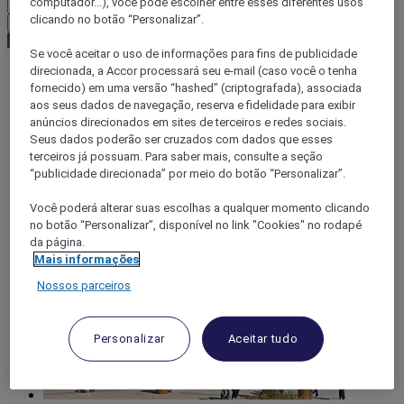
computador...), você pode escolher entre esses diferentes usos
clicando no botão “Personalizar”.
Confirmar minha moeda
Se você aceitar o uso de informações para fins de publicidade
direcionada, a Accor processará seu e-mail (caso você o tenha
fornecido) em uma versão “hashed” (criptografada), associada
World
aos seus dados de navegação, reserva e fidelidade para exibir
Europe
anúncios direcionados em sites de terceiros e redes sociais.
France
Seus dados poderão ser cruzados com dados que esses
Lorraine
terceiros já possuam. Para saber mais, consulte a seção
MEURTHE-ET-MOSELLE
“publicidade direcionada” por meio do botão “Personalizar”.
Nancy
Você poderá alterar suas escolhas a qualquer momento clicando
no botão “Personalizar”, disponível no link "Cookies" no rodapé
da página.
Mais informações
Nossos parceiros
Personalizar
Aceitar tudo