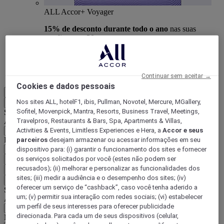
ALL Accor+ Voyager
15% de desconto durante todo o ano
nas suas
estadias em +30 marcas
DESCOBRIR
Mais
Continuar sem aceitar →
Cookies e dados pessoais
PT-BR
Nos sites ALL, hotelF1, ibis, Pullman, Novotel, Mercure, MGallery,
Voltar
Sofitel, Movenpick, Mantra, Resorts, Business Travel, Meetings,
Selecione seu país e idioma abaixo
Área geográfica
Travelpros, Restaurants & Bars, Spa, Apartments & Villas,
Activities & Events, Limitless Experiences e Hera, a
Accor e seus
País/região-idioma
parceiros
desejam armazenar ou acessar informações em seu
dispositivo para: (i) garantir o funcionamento dos sites e fornecer
os serviços solicitados por você (estes não podem ser
Confirmar meu país e idioma
recusados); (ii) melhorar e personalizar as funcionalidades dos
EUR
(€)
sites; (iii) medir a audiência e o desempenho dos sites; (iv)
Voltar
oferecer um serviço de “cashback”, caso você tenha aderido a
Selecione sua moeda abaixo
um; (v) permitir sua interação com redes sociais; (vi) estabelecer
Área geográfica
um perfil de seus interesses para oferecer publicidade
direcionada. Para cada um de seus dispositivos (celular,
Moeda