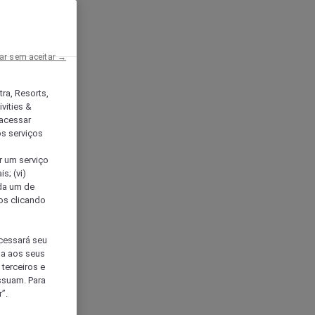
ar sem aceitar →
tra, Resorts,
vities &
acessar
os serviços
er um serviço
s; (vi)
ada um de
sos clicando
ocessará seu
da aos seus
terceiros e
ssuam. Para
”.