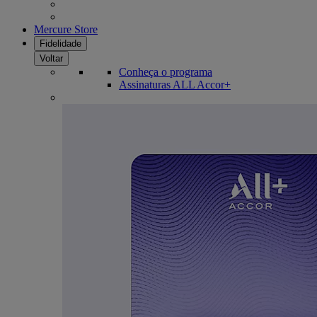
Mercure Store
Fidelidade
Voltar
Conheça o programa
Assinaturas ALL Accor+