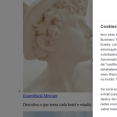
Cookies
Nos sites A
Business T
Events, Li
informaçõe
solicitado
funcionali
de “cashba
estabelece
seus dispo
no botão “
Se você ac
e-mail (ca
Experiência Mercure
dados de n
redes soci
Descubra o que torna cada hotel e estadia Mercure única
saber mais