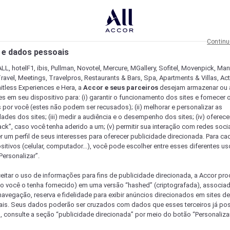
Continu
 e dados pessoais
LL, hotelF1, ibis, Pullman, Novotel, Mercure, MGallery, Sofitel, Movenpick, Man
ravel, Meetings, Travelpros, Restaurants & Bars, Spa, Apartments & Villas, Acti
mitless Experiences e Hera, a
Accor e seus parceiros
desejam armazenar ou 
s em seu dispositivo para: (i) garantir o funcionamento dos sites e fornecer 
s por você (estes não podem ser recusados); (ii) melhorar e personalizar as
dades dos sites; (iii) medir a audiência e o desempenho dos sites; (iv) oferec
ck”, caso você tenha aderido a um; (v) permitir sua interação com redes sociai
r um perfil de seus interesses para oferecer publicidade direcionada. Para c
sitivos (celular, computador...), você pode escolher entre esses diferentes u
Personalizar”.
eitar o uso de informações para fins de publicidade direcionada, a Accor pr
so você o tenha fornecido) em uma versão “hashed” (criptografada), associa
avegação, reserva e fidelidade para exibir anúncios direcionados em sites de 
ais. Seus dados poderão ser cruzados com dados que esses terceiros já po
, consulte a seção “publicidade direcionada” por meio do botão “Personalizar