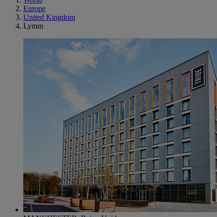
Europe
United Kingdom
Lymm