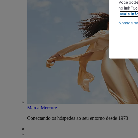
Você poder
no link "C
Mais inf
Nossos pa
Marca Mercure
Conectando os hóspedes ao seu entorno desde 1973