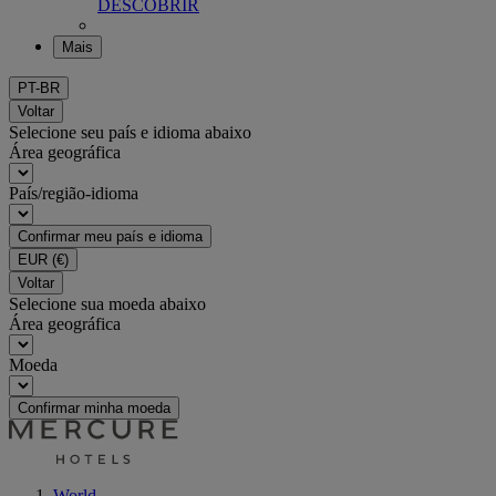
DESCOBRIR
Mais
PT-BR
Voltar
Selecione seu país e idioma abaixo
Área geográfica
País/região-idioma
Confirmar meu país e idioma
EUR
(€)
Voltar
Selecione sua moeda abaixo
Área geográfica
Moeda
Confirmar minha moeda
World