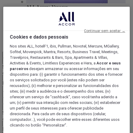
ALL Accor+ Voyager
15% de desconto durante todo o ano
nas suas
estadias em +30 marcas
Continuar sem aceitar →
DESCOBRIR
Cookies e dados pessoais
Mais
Nos sites ALL, hotelF1, ibis, Pullman, Novotel, Mercure, MGallery,
Sofitel, Movenpick, Mantra, Resorts, Business Travel, Meetings,
PT-BR
Travelpros, Restaurants & Bars, Spa, Apartments & Villas,
Voltar
Activities & Events, Limitless Experiences e Hera, a
Accor e seus
Selecione seu país e idioma abaixo
parceiros
desejam armazenar ou acessar informações em seu
Área geográfica
dispositivo para: (i) garantir o funcionamento dos sites e fornecer
os serviços solicitados por você (estes não podem ser
País/região-idioma
recusados); (ii) melhorar e personalizar as funcionalidades dos
sites; (iii) medir a audiência e o desempenho dos sites; (iv)
Confirmar meu país e idioma
oferecer um serviço de “cashback”, caso você tenha aderido a
EUR
(€)
um; (v) permitir sua interação com redes sociais; (vi) estabelecer
Voltar
um perfil de seus interesses para oferecer publicidade
Selecione sua moeda abaixo
direcionada. Para cada um de seus dispositivos (celular,
Área geográfica
computador...), você pode escolher entre esses diferentes usos
clicando no botão “Personalizar”.
Moeda