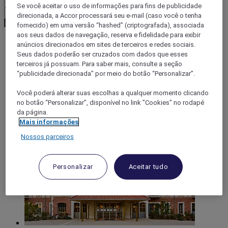
Se você aceitar o uso de informações para fins de publicidade
Confirmar minha moeda
direcionada, a Accor processará seu e-mail (caso você o tenha
fornecido) em uma versão “hashed” (criptografada), associada
aos seus dados de navegação, reserva e fidelidade para exibir
anúncios direcionados em sites de terceiros e redes sociais.
World
Seus dados poderão ser cruzados com dados que esses
Europe
terceiros já possuam. Para saber mais, consulte a seção
France
“publicidade direcionada” por meio do botão “Personalizar”.
Nord-Pas-de-Calais
PAS-DE-CALAIS
Você poderá alterar suas escolhas a qualquer momento clicando
Le Touquet
no botão “Personalizar”, disponível no link "Cookies" no rodapé
da página.
Mais informações
Nossos parceiros
Personalizar
Aceitar tudo