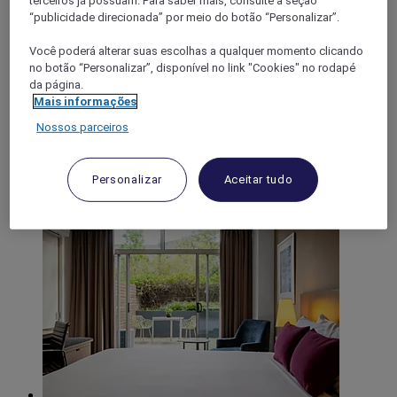
terceiros já possuam. Para saber mais, consulte a seção
SYDNEY, Austrália
“publicidade direcionada” por meio do botão “Personalizar”.
Mercure Sydney
Você poderá alterar suas escolhas a qualquer momento clicando
no botão “Personalizar”, disponível no link "Cookies" no rodapé
O Mercure Sydney é a sua base ideal para negócios ou lazer,
da página.
combinando o conforto moderno com uma conveniência
Mais informações
imbatível. Com 517 quartos e suites elegantes, o hotel oferece
comodidades premium, incluindo piscina interior e ginásio no
Nossos parceiros
rooftop, sauna, espaços versáteis para reuniões e
estacionamento vigiado no local (sujeito a taxas).
Personalizar
Aceitar tudo
4,4/5
Rated 4,4 of 5