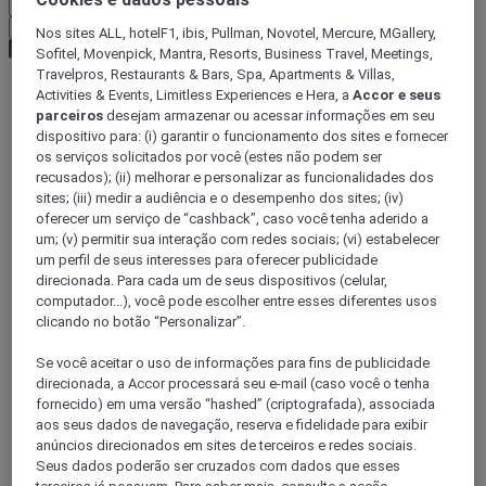
Confirmar minha moeda
Nos sites ALL, hotelF1, ibis, Pullman, Novotel, Mercure, MGallery,
Sofitel, Movenpick, Mantra, Resorts, Business Travel, Meetings,
Travelpros, Restaurants & Bars, Spa, Apartments & Villas,
Activities & Events, Limitless Experiences e Hera, a
Accor e seus
World
parceiros
desejam armazenar ou acessar informações em seu
Australia Pacific
dispositivo para: (i) garantir o funcionamento dos sites e fornecer
Australia
os serviços solicitados por você (estes não podem ser
New South Wales
recusados); (ii) melhorar e personalizar as funcionalidades dos
Sydney and Blue Mountains
sites; (iii) medir a audiência e o desempenho dos sites; (iv)
Kings Cross
oferecer um serviço de “cashback”, caso você tenha aderido a
um; (v) permitir sua interação com redes sociais; (vi) estabelecer
um perfil de seus interesses para oferecer publicidade
direcionada. Para cada um de seus dispositivos (celular,
computador...), você pode escolher entre esses diferentes usos
clicando no botão “Personalizar”.
Se você aceitar o uso de informações para fins de publicidade
direcionada, a Accor processará seu e-mail (caso você o tenha
fornecido) em uma versão “hashed” (criptografada), associada
aos seus dados de navegação, reserva e fidelidade para exibir
anúncios direcionados em sites de terceiros e redes sociais.
Seus dados poderão ser cruzados com dados que esses