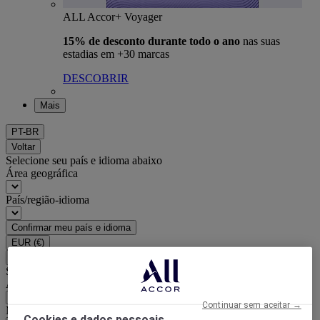
ALL Accor+ Voyager
15% de desconto durante todo o ano
nas suas
estadias em +30 marcas
DESCOBRIR
Mais
PT-BR
Voltar
Selecione seu país e idioma abaixo
Área geográfica
País/região-idioma
Confirmar meu país e idioma
EUR
(€)
Voltar
Selecione sua moeda abaixo
Área geográfica
Continuar sem aceitar →
Moeda
Cookies e dados pessoais