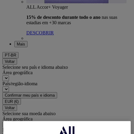
ALL Accor+ Voyager
15% de desconto durante todo o ano
nas suas
estadias em +30 marcas
DESCOBRIR
Mais
PT-BR
Voltar
Selecione seu país e idioma abaixo
Área geográfica
País/região-idioma
Confirmar meu país e idioma
EUR
(€)
Voltar
Selecione sua moeda abaixo
Área geográfica
Moeda