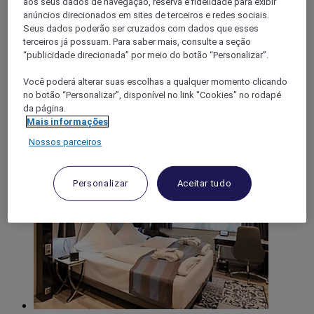
aos seus dados de navegação, reserva e fidelidade para exibir
anúncios direcionados em sites de terceiros e redes sociais.
Mercure Frankfurt-Offenbach Ost
Seus dados poderão ser cruzados com dados que esses
terceiros já possuam. Para saber mais, consulte a seção
O novo Mercure Frankfurt-Offenbach Ost recebe-o nos seus
“publicidade direcionada” por meio do botão “Personalizar”.
139 quartos confortáveis e totalmente equipados. Além de um
átrio espaçoso, encontrará o nosso bar do hotel, uma grande
Você poderá alterar suas escolhas a qualquer momento clicando
sala de pequeno-almoço e uma sala de fitness no piso inferior.
no botão “Personalizar”, disponível no link "Cookies" no rodapé
Desfrute de um delicioso pequeno-almoço de bufete com
da página.
pratos continentais e muitas opções vegetarianas. O hotel
Mais informações
dispõe também de instalações para reuniões para até 150
pessoas.
Nossos parceiros
Personalizar
Aceitar tudo