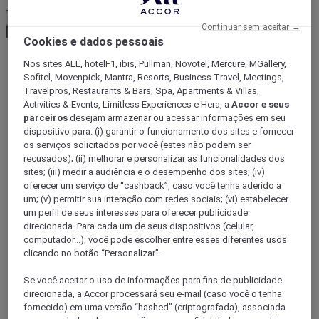
Confirmar minha moeda
Continuar sem aceitar →
Cookies e dados pessoais
Nos sites ALL, hotelF1, ibis, Pullman, Novotel, Mercure, MGallery,
World
Sofitel, Movenpick, Mantra, Resorts, Business Travel, Meetings,
Europe
Travelpros, Restaurants & Bars, Spa, Apartments & Villas,
Germany
Activities & Events, Limitless Experiences e Hera, a
Accor e seus
Hesse
parceiros
desejam armazenar ou acessar informações em seu
Hanau
dispositivo para: (i) garantir o funcionamento dos sites e fornecer
os serviços solicitados por você (estes não podem ser
recusados); (ii) melhorar e personalizar as funcionalidades dos
sites; (iii) medir a audiência e o desempenho dos sites; (iv)
oferecer um serviço de “cashback”, caso você tenha aderido a
um; (v) permitir sua interação com redes sociais; (vi) estabelecer
um perfil de seus interesses para oferecer publicidade
direcionada. Para cada um de seus dispositivos (celular,
computador...), você pode escolher entre esses diferentes usos
clicando no botão “Personalizar”.
Se você aceitar o uso de informações para fins de publicidade
direcionada, a Accor processará seu e-mail (caso você o tenha
fornecido) em uma versão “hashed” (criptografada), associada
OFFENBACH, Alemanha