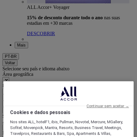
ALL Accor+ Voyager
15% de desconto durante todo o ano
nas suas
estadias em +30 marcas
DESCOBRIR
Mais
PT-BR
Voltar
Selecione seu país e idioma abaixo
Área geográfica
País/região-idioma
Confirmar meu país e idioma
EUR
(€)
Continuar sem aceitar →
Voltar
Cookies e dados pessoais
Selecione sua moeda abaixo
Área geográfica
Nos sites ALL, hotelF1, ibis, Pullman, Novotel, Mercure, MGallery,
Sofitel, Movenpick, Mantra, Resorts, Business Travel, Meetings,
Moeda
Travelpros, Restaurants & Bars, Spa, Apartments & Villas,