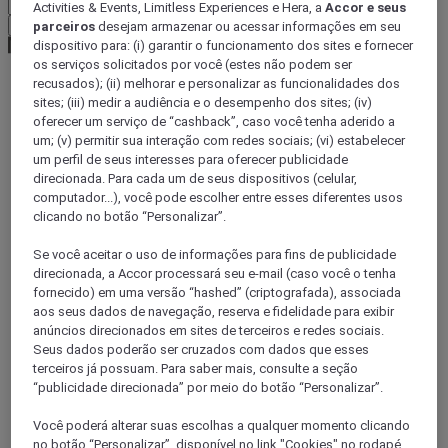
Activities & Events, Limitless Experiences e Hera, a
Accor e seus
Confirmar minha moeda
parceiros
desejam armazenar ou acessar informações em seu
dispositivo para: (i) garantir o funcionamento dos sites e fornecer
os serviços solicitados por você (estes não podem ser
recusados); (ii) melhorar e personalizar as funcionalidades dos
sites; (iii) medir a audiência e o desempenho dos sites; (iv)
World
Europe
oferecer um serviço de “cashback”, caso você tenha aderido a
Germany
um; (v) permitir sua interação com redes sociais; (vi) estabelecer
Lower Saxony
um perfil de seus interesses para oferecer publicidade
Garbsen
direcionada. Para cada um de seus dispositivos (celular,
computador...), você pode escolher entre esses diferentes usos
clicando no botão “Personalizar”.
Se você aceitar o uso de informações para fins de publicidade
direcionada, a Accor processará seu e-mail (caso você o tenha
fornecido) em uma versão “hashed” (criptografada), associada
aos seus dados de navegação, reserva e fidelidade para exibir
anúncios direcionados em sites de terceiros e redes sociais.
Seus dados poderão ser cruzados com dados que esses
terceiros já possuam. Para saber mais, consulte a seção
“publicidade direcionada” por meio do botão “Personalizar”.
Você poderá alterar suas escolhas a qualquer momento clicando
HANNOVER, Alemanha
no botão “Personalizar”, disponível no link "Cookies" no rodapé