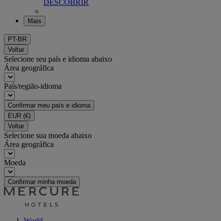
DESCOBRIR
Mais
PT-BR
Voltar
Selecione seu país e idioma abaixo
Área geográfica
País/região-idioma
Confirmar meu país e idioma
EUR
(€)
Voltar
Selecione sua moeda abaixo
Área geográfica
Moeda
Confirmar minha moeda
World