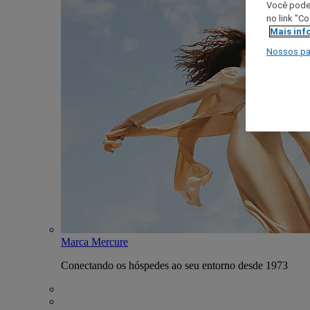
Você poder
no link "C
Mais inf
Nossos pa
Marca Mercure
Conectando os hóspedes ao seu entorno desde 1973