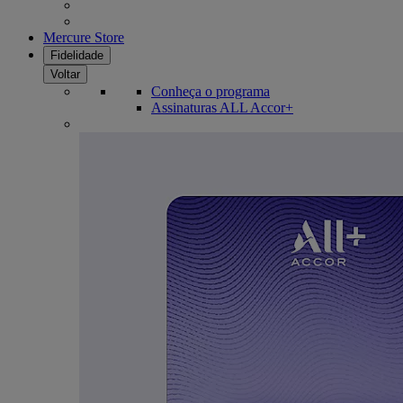
Mercure Store
Fidelidade
Voltar
Conheça o programa
Assinaturas ALL Accor+