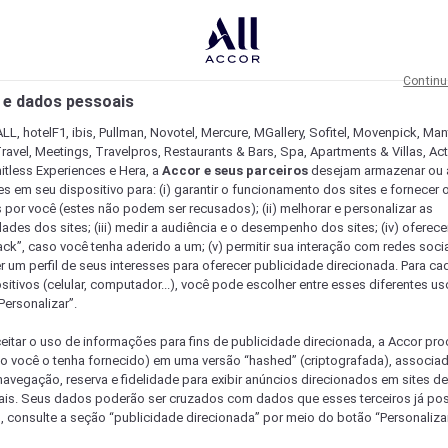
Continu
 e dados pessoais
LL, hotelF1, ibis, Pullman, Novotel, Mercure, MGallery, Sofitel, Movenpick, Man
ravel, Meetings, Travelpros, Restaurants & Bars, Spa, Apartments & Villas, Acti
mitless Experiences e Hera, a
Accor e seus parceiros
desejam armazenar ou 
s em seu dispositivo para: (i) garantir o funcionamento dos sites e fornecer 
s por você (estes não podem ser recusados); (ii) melhorar e personalizar as
dades dos sites; (iii) medir a audiência e o desempenho dos sites; (iv) oferec
ck”, caso você tenha aderido a um; (v) permitir sua interação com redes sociai
r um perfil de seus interesses para oferecer publicidade direcionada. Para c
sitivos (celular, computador...), você pode escolher entre esses diferentes u
Personalizar”.
eitar o uso de informações para fins de publicidade direcionada, a Accor pr
so você o tenha fornecido) em uma versão “hashed” (criptografada), associa
avegação, reserva e fidelidade para exibir anúncios direcionados em sites de 
ais. Seus dados poderão ser cruzados com dados que esses terceiros já po
, consulte a seção “publicidade direcionada” por meio do botão “Personalizar