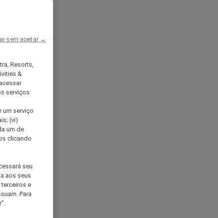
ar sem aceitar →
tra, Resorts,
vities &
acessar
os serviços
er um serviço
s; (vi)
ada um de
sos clicando
ocessará seu
da aos seus
terceiros e
ssuam. Para
”.