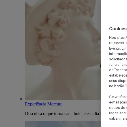
Cookies
Nos sites A
Business T
Events, Li
informaçõe
solicitado
funcionali
de “cashba
estabelece
seus dispo
no botão “
Se você ac
e-mail (ca
Experiência Mercure
dados de n
redes soci
Descubra o que torna cada hotel e estadia Mercure única
saber mais