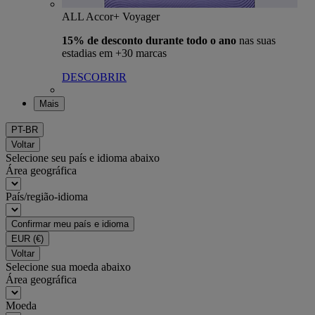
ALL Accor+ Voyager
15% de desconto durante todo o ano
nas suas
estadias em +30 marcas
DESCOBRIR
Mais
PT-BR
Voltar
Selecione seu país e idioma abaixo
Área geográfica
País/região-idioma
Confirmar meu país e idioma
EUR
(€)
Voltar
Selecione sua moeda abaixo
Área geográfica
Moeda