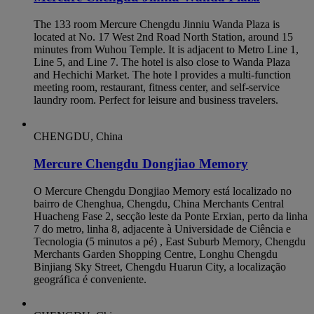
The 133 room Mercure Chengdu Jinniu Wanda Plaza is
located at No. 17 West 2nd Road North Station, around 15
minutes from Wuhou Temple. It is adjacent to Metro Line 1,
Line 5, and Line 7. The hotel is also close to Wanda Plaza
and Hechichi Market. The hote l provides a multi-function
meeting room, restaurant, fitness center, and self-service
laundry room. Perfect for leisure and business travelers.
CHENGDU, China
Mercure Chengdu Dongjiao Memory
O Mercure Chengdu Dongjiao Memory está localizado no
bairro de Chenghua, Chengdu, China Merchants Central
Huacheng Fase 2, secção leste da Ponte Erxian, perto da linha
7 do metro, linha 8, adjacente à Universidade de Ciência e
Tecnologia (5 minutos a pé) , East Suburb Memory, Chengdu
Merchants Garden Shopping Centre, Longhu Chengdu
Binjiang Sky Street, Chengdu Huarun City, a localização
geográfica é conveniente.