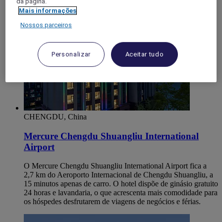
da página.
Mais informações
Nossos parceiros
Personalizar
Aceitar tudo
CHENGDU, China
Mercure Chengdu Shuangliu International
Airport
O Mercure Chengdu Shuangliu International Airport fica a
2,7 km do Aeroporto Internacional de Chengdu Shuangliu, a
15 minutos apenas de carro. O hotel dispõe de ginásio gratuito
24 horas e lavandaria, o que acrescenta mais comodidade para
os hóspedes desfrutarem de viagens de negócios e férias.