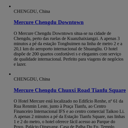
CHENGDU, China
Mercure Chengdu Downtown
O Mercure Chengdu Downtown situa-se na cidade de
Chengdu, perto das ruelas de Kuanzhaixiangzi. A apenas 3
minutos a pé da estação Tonghuimen na linha de metro 2 e a
20,1 km do aeroporto internacional de Shuangliu. O hotel
dispõe de 200 quartos confortávei s e elegantes com serviço
de qualidade internacional. Perfeito para viagens de negócios
e lazer.
CHENGDU, China
Mercure Chengdu Chunxi Road Tianfu Square
O Hotel Mercure está localizado no Edifício Renhe, nº 61 da
Rua Renmin Leste, junto à Praça Tianfu, ao Centro
Financeiro Internacional IFS e ao centro comercial Taikoo Li.
A apenas 2 minutos a pé da Estação Tianfu Square, nas linhas
1 e 2 do metro, o hotel oferece fácil acesso ao Parque do
Povo, Palácio Qingyang, Casa de Palha Du Fu, Templo