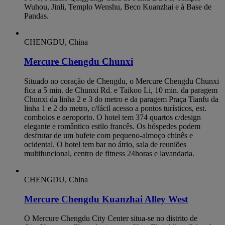
Wuhou, Jinli, Templo Wenshu, Beco Kuanzhai e à Base de
Pandas.
CHENGDU, China
Mercure Chengdu Chunxi
Situado no coração de Chengdu, o Mercure Chengdu Chunxi
fica a 5 min. de Chunxi Rd. e Taikoo Li, 10 min. da paragem
Chunxi da linha 2 e 3 do metro e da paragem Praça Tianfu da
linha 1 e 2 do metro, c/fácil acesso a pontos turísticos, est.
comboios e aeroporto. O hotel tem 374 quartos c/design
elegante e romântico estilo francês. Os hóspedes podem
desfrutar de um bufete com pequeno-almoço chinês e
ocidental. O hotel tem bar no átrio, sala de reuniões
multifuncional, centro de fitness 24horas e lavandaria.
CHENGDU, China
Mercure Chengdu Kuanzhai Alley West
O Mercure Chengdu City Center situa-se no distrito de