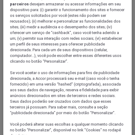
parceiros
desejam armazenar ou acessar informações em seu
dispositivo para: (i) garantir o funcionamento dos sites e fornecer
os serviços solicitados por você (estes não podem ser
recusados); (ii) melhorar e personalizar as funcionalidades dos
sites; (iii) medir a audiência e o desempenho dos sites; (iv)
oferecer um serviço de “cashback”, caso você tenha aderido a
um; (v) permitir sua interação com redes sociais; (vi) estabelecer
um perfil de seus interesses para oferecer publicidade
direcionada. Para cada um de seus dispositivos (celular,
computador...), você pode escolher entre esses diferentes usos
clicando no botão “Personalizar”.
CHENGDU, China
Se você aceitar o uso de informações para fins de publicidade
direcionada, a Accor processará seu e-mail (caso você o tenha
Grand Mercure Chengdu East
fornecido) em uma versão “hashed” (criptografada), associada
aos seus dados de navegação, reserva e fidelidade para exibir
O hotel oferece 35.000 m², com um conceito de design de
anúncios direcionados em sites de terceiros e redes sociais.
beleza retro francesa. O Champanhe dourado é utilizado para
Seus dados poderão ser cruzados com dados que esses
embelezar a cor turquesa, criando um luxuoso ambiente
terceiros já possuam. Para saber mais, consulte a seção
urbano. Além disso, o hotel integra igualmente a cultura de
“publicidade direcionada” por meio do botão “Personalizar”.
Sichuan e Shu, combinado o estilo e a elegância Shu na
textura arquitetónica, o que lhe confere simplicidade.
Você poderá alterar suas escolhas a qualquer momento clicando
no botão “Personalizar”, disponível no link "Cookies" no rodapé
4,7/5
Rated 4,7 of 5