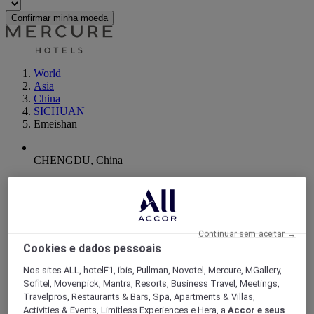
Confirmar minha moeda
World
Asia
China
SICHUAN
Emeishan
CHENGDU, China
Mercure Chengdu West Expo City
The hotel at Xingkang 3rd Road in Shuangliu District,
Chengdu, next to Tianfu Joy City, 400 m from Western
Continuar sem aceitar →
Business District Metro Station, and 1.2 km from Western
Cookies e dados pessoais
International Expo City. It has 127 guest rooms and amenities
including a buffet breakfast room, fitness center, self-service
Nos sites ALL, hotelF1, ibis, Pullman, Novotel, Mercure, MGallery,
laundry, and lobby bar. Its elegant French-style is perfect for
Sofitel, Movenpick, Mantra, Resorts, Business Travel, Meetings,
the business traveler and exhibition attendee.
Travelpros, Restaurants & Bars, Spa, Apartments & Villas,
Activities & Events, Limitless Experiences e Hera, a
Accor e seus